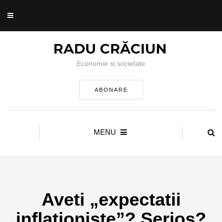
Economie si societate
ABONARE
MENU
Aveti „expectatii
inflationiste”? Serios?