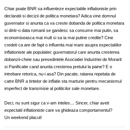
Chiar poate BNR sa influenteze expectatiile inflationiste prin
declaratii si decizii de politica monetara? Adica vine domnul
guvernator si anunta ca va creste dobanda de politica monetara
si dintr-o data romanii se gandesc sa consume mai putin, sa
economiseasca mai mult si sa ia mai putine credite? Cine
credeti ca are de fapt o influenta mai mare asupra expectatiilor
inflationiste ale populatiei: guvernatorul care anunta cresterea
dobanzii-cheie sau presedintele Asociatiei Industriei de Morarit
si Panificatie cand anunta cresterea pretului la paine? E o
intrebare retorica, nu-i asa? Din pacate, ratarea repetata de
catre BNR a tintelor de inflatie sta marturie pentru mecanismul
imperfect de transmisie al politicilor sale monetare.
Deci, nu sunt sigur ca v-am inteles… Sincer, chiar aveti
expectatii inflationiste care va ghideaza comportamentul?
Un weekend placut!