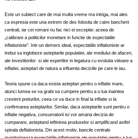
Este un subiect care de mai multa vreme ma intriga, mai ales
ca expresia este una extrem de des folosita de catre bancherii
centrali, iar cei romani nu fac nici ei exceptie: aceea de
„calibrare a politicilor monetare in functie de expectatiile
inflationiste”. Intr-un demers ideal, expectatiile inflationiste ar
trebui sa inglobeze asteptarile populatiei, ale mediului de afaceri,
ale investitorilor si ale expertilor in legatura cu evolutia viitoare a
inflatiei, asteptari de natura a influenta deciziile pe care le iau.
Teoria spune ca daca exista asteptari pentru o inflatie mare,
atunci lumea se va grabi sa cumpere pentru a o lua inaintea
cresterii preturilor, ceea ce va duce in final la inflatie si la
confirmarea asteptarilor. Similar, daca asteptarile sunt pentru o
inflatie negativa, consumatorii isi vor amana decizia de
cumparare, asteptand ieftinirea produselor si amplificand astfel
spirala deflationista. Din acest motiv, bancile centrale
monitorizeaza expectatiile inflationiste ale populatiei pentru a lua