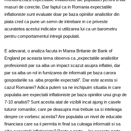
masuri de corectie. Dar faptul ca in Romania expectatiile
inflationiste sunt evaluate doar pe baza opiniilor analistilor din
piata cred ca pune un semn de intrebare in ce priveste
acuratetea acestui indicator si utilizarea lui ca un barometru
pentru comportamentul intregii populatii.
E adevarat, o analiza facuta in Marea Britanie de Bank of
England pe aceasta tema observa ca „expectatiile analistilor
profesionisti par sa aiba un impact scazut asupra inflatiei, dar
par sa aiba un rol in furnizarea de informatii pe baza carora
gospodariile sa aiba propriile expectatii”. Dar este acesta si
cazul Romaniei? Adica putem sa ne inchipuim situatia in care
populatia are expectatii inflationiste pe baza opiniilor unui grup de
7-10 analisti? Sunt acestia atat de vizibili incat ajung in casele
tuturor romanilor, care pe deasupra mai trebuie sa si inteleaga
despre ce vorbesc acestia? Are populatia un nivel de educatie
financiara care sa ii permita in final sa culeaga informatii si sa