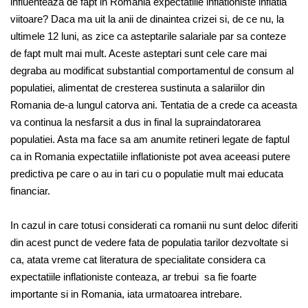
influenteaza de fapt in Romania expectatiile inflationiste inflatia
viitoare? Daca ma uit la anii de dinaintea crizei si, de ce nu, la
ultimele 12 luni, as zice ca asteptarile salariale par sa conteze
de fapt mult mai mult. Aceste asteptari sunt cele care mai
degraba au modificat substantial comportamentul de consum al
populatiei, alimentat de cresterea sustinuta a salariilor din
Romania de-a lungul catorva ani. Tentatia de a crede ca aceasta
va continua la nesfarsit a dus in final la supraindatorarea
populatiei. Asta ma face sa am anumite retineri legate de faptul
ca in Romania expectatiile inflationiste pot avea aceeasi putere
predictiva pe care o au in tari cu o populatie mult mai educata
financiar.
In cazul in care totusi considerati ca romanii nu sunt deloc diferiti
din acest punct de vedere fata de populatia tarilor dezvoltate si
ca, atata vreme cat literatura de specialitate considera ca
expectatiile inflationiste conteaza, ar trebui sa fie foarte
importante si in Romania, iata urmatoarea intrebare.