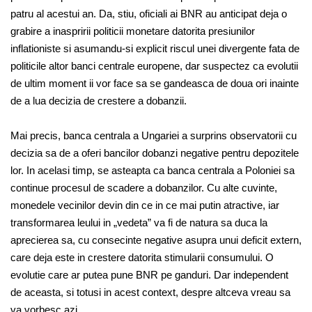
patru al acestui an. Da, stiu, oficiali ai BNR au anticipat deja o
grabire a inaspririi politicii monetare datorita presiunilor
inflationiste si asumandu-si explicit riscul unei divergente fata de
politicile altor banci centrale europene, dar suspectez ca evolutii
de ultim moment ii vor face sa se gandeasca de doua ori inainte
de a lua decizia de crestere a dobanzii.
Mai precis, banca centrala a Ungariei a surprins observatorii cu
decizia sa de a oferi bancilor dobanzi negative pentru depozitele
lor. In acelasi timp, se asteapta ca banca centrala a Poloniei sa
continue procesul de scadere a dobanzilor. Cu alte cuvinte,
monedele vecinilor devin din ce in ce mai putin atractive, iar
transformarea leului in „vedeta” va fi de natura sa duca la
aprecierea sa, cu consecinte negative asupra unui deficit extern,
care deja este in crestere datorita stimularii consumului. O
evolutie care ar putea pune BNR pe ganduri. Dar independent
de aceasta, si totusi in acest context, despre altceva vreau sa
va vorbesc azi.