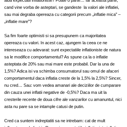
aiba expectatii inflationiste? Poate o parte… Iar aceasta parte,
cand vine vorba de asteptari, se gandeste la valori ale inflatiei,
sau mai degraba opereaza cu categorii precum „inflatie mica” –
„inflatie mare”?
Sa fim foarte optimisti si sa presupunem ca majoritatea
opereaza cu valori. In acest caz, ajungem la ceea ce ne
intereseaza cu adevarat: sunt expectatiile inflationiste de natura
sa le modifice comportamentul? As spune ca la o inflatie
asteptata de 20% sau mai mare este probabil. Dar la una de
1,5%? Adica isi va schimba consumatorul sau omul de afaceri
comportamentul daca inflatia creste de la 1,5% la 2,5%? Sincer,
nu cred… Sau: vom vedea amanari ale deciziilor de cumparare
din cauza unei inflatii negative de -0,5%? Daca ma uit la
cresterile recente de doua cifre ale vanzarilor cu amanuntul, nici
asta nu pare sa se intample catusi de putin.
Cred ca suntem indreptatiti sa ne intrebam: cat de mult