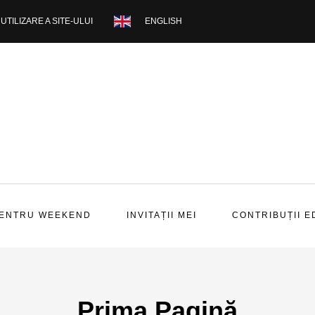
UTILIZARE A SITE-ULUI
ENGLISH
PENTRU WEEKEND
INVITAȚII MEI
CONTRIBUȚII E
Prima Pagină