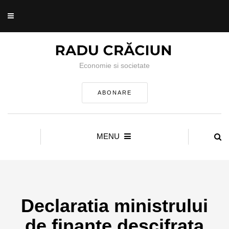
Economie si societate
ABONARE
MENU
Declaratia ministrului
de finante descifrata