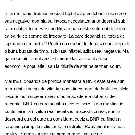
In primul rand, trebuie precizat faptul ca prin dobanzi reale zero
sau negative, domnia sa invoca necesitatea unor dobanzi sub
rata inflatiei. In aceste conditii, afirmatia este suficient de vaga
ca sa ridice semne de intrebare. La care dobanzi se refera de
fapt domnul ministru? Pentru ca o serie de dobanzi sunt deja, de
o buna bucata de timp, sub rata inflatiei, adica real negative. Ma
gandesc aici la dobanzile bancare la care sunt atrase
economiile populatiei, sau la titlurile de stat pe termen scurt.
Mai mult, dobanda de politica monetara a BNR este si ea sub
rata inflatiei de ani de zile. Iar daca tinem cont de faptul ca zilele
trecute tocmai ce am avut o noua scadere a dobanzii de
referinta, BNR nu pare sa aiba nicio retinere in a o mentine in
continuare la niveluri real negative. In acest context, sunt in
dezacord cu cei care au considerat decizia BNR ca fiind un
raspuns prompt la solicitarea ministrului. Rapsunsul inca nu a
venit si e incert ca va veni prea curand. Iata de ce.