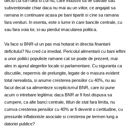
decid cui sa-i dea si cui nu, care industrii sa fie salvate sau
subventionate chiar daca nu mai au un viitor, ce angajati sa
ramana in continuare acasa pe bani tipariti si cine sa ramana
fara venituri. In esenta, este o lume in care bancile centrale, cu
sau fara voia lor, si-au pierdut imacularea politica.
Va face si BNR-ul un pas mai hotarat in directia finantarii
deficitului? Nu cred ca imediat. Pericolul alimentarii cu bani ieftini
a unor politici populiste ramane cat se poate de prezent, mai
ales in ajunul alegerilor locale si parlamentare. Cu siguranta ca
discutiile, nepermis de prelungite, legate de o masura evident
total nerealista, si anume cresterea pensiilor cu 40%, nu au
facut decat sa alimenteze scepticismul BNR, care isi pune
acum o intrebare legitima: daca BNR ar fi fost dispusa sa
cumpere, ca alte banci centrale, titluri de stat fara limita, nu
cumva cresterea pensiilor cu 40% ar fi devenit o certitudine, cu
presiunile inflationiste asociate si cresterea pe termen lung a
datoriei publice?