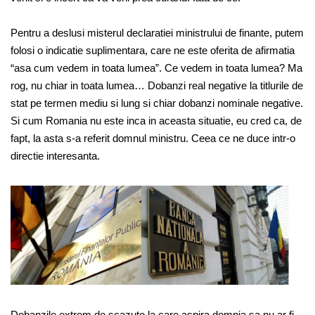
Pentru a deslusi misterul declaratiei ministrului de finante, putem
folosi o indicatie suplimentara, care ne este oferita de afirmatia
“asa cum vedem in toata lumea”. Ce vedem in toata lumea? Ma
rog, nu chiar in toata lumea… Dobanzi real negative la titlurile de
stat pe termen mediu si lung si chiar dobanzi nominale negative.
Si cum Romania nu este inca in aceasta situatie, eu cred ca, de
fapt, la asta s-a referit domnul ministru. Ceea ce ne duce intr-o
directie interesanta.
Dobanzile extrem de scazute la care aspira domnia sa nu ar fi