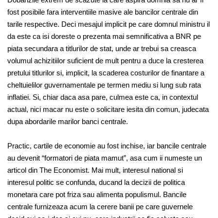
fost posibile fara interventiile masive ale bancilor centrale din
tarile respective. Deci mesajul implicit pe care domnul ministru il
da este ca isi doreste o prezenta mai semnificativa a BNR pe
piata secundara a titlurilor de stat, unde ar trebui sa creasca
volumul achizitiilor suficient de mult pentru a duce la cresterea
pretului titlurilor si, implicit, la scaderea costurilor de finantare a
cheltuielilor guvernamentale pe termen mediu si lung sub rata
inflatiei. Si, chiar daca asa pare, culmea este ca, in contextul
actual, nici macar nu este o solicitare iesita din comun, judecata
dupa abordarile marilor banci centrale.
Practic, cartile de economie au fost inchise, iar bancile centrale
au devenit “formatori de piata mamut”, asa cum ii numeste un
articol din The Economist. Mai mult, interesul national si
interesul politic se confunda, ducand la decizii de politica
monetara care pot friza sau alimenta populismul. Bancile
centrale furnizeaza acum la cerere banii pe care guvernele