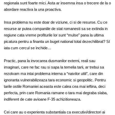
regionala sunt foarte mici. Asta ar insemna insa o trecere de la o
abordare reactiva la una proactiva.
Insa problema nu este doar de viziune, ci si de resurse. Cu ce
resurse ar putea companiile de stat romanesti sa se extinda in
regiune cata vreme profiturile lor sunt “mulse” pana la ultima
picatura pentru a finanta un buget national total dezechilibrat? SI
iata cum cercul se inchide…
Practic, pana la invocarea dusmanilor externi, reali sau
imaginari, care ne fac rau si sapa la temelia tarii, ar trebui sa
rezolvam ma intai problema interna a “naivilor utili”, care din
ignoranta vulnerabilizeaza tara economic si geopolitic. Pentru
tarile ostile Romaniei aceasta este calea cea mai ieftina, deci
perfecta, prin care Romania ramane o tara mai degraba slaba,
indiferent de cate avioane F-35 achizitioneaza.
Cei care au o experienta substantiala ca executivi/directori ai