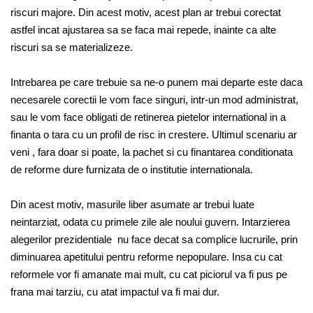
riscuri majore. Din acest motiv, acest plan ar trebui corectat
astfel incat ajustarea sa se faca mai repede, inainte ca alte
riscuri sa se materializeze.
Intrebarea pe care trebuie sa ne-o punem mai departe este daca
necesarele corectii le vom face singuri, intr-un mod administrat,
sau le vom face obligati de retinerea pietelor international in a
finanta o tara cu un profil de risc in crestere. Ultimul scenariu ar
veni , fara doar si poate, la pachet si cu finantarea conditionata
de reforme dure furnizata de o institutie internationala.
Din acest motiv, masurile liber asumate ar trebui luate
neintarziat, odata cu primele zile ale noului guvern. Intarzierea
alegerilor prezidentiale nu face decat sa complice lucrurile, prin
diminuarea apetitului pentru reforme nepopulare. Insa cu cat
reformele vor fi amanate mai mult, cu cat piciorul va fi pus pe
frana mai tarziu, cu atat impactul va fi mai dur.