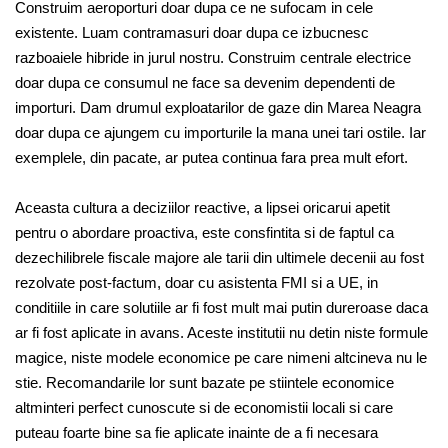
Construim aeroporturi doar dupa ce ne sufocam in cele
existente. Luam contramasuri doar dupa ce izbucnesc
razboaiele hibride in jurul nostru. Construim centrale electrice
doar dupa ce consumul ne face sa devenim dependenti de
importuri. Dam drumul exploatarilor de gaze din Marea Neagra
doar dupa ce ajungem cu importurile la mana unei tari ostile. Iar
exemplele, din pacate, ar putea continua fara prea mult efort.
Aceasta cultura a deciziilor reactive, a lipsei oricarui apetit
pentru o abordare proactiva, este consfintita si de faptul ca
dezechilibrele fiscale majore ale tarii din ultimele decenii au fost
rezolvate post-factum, doar cu asistenta FMI si a UE, in
conditiile in care solutiile ar fi fost mult mai putin dureroase daca
ar fi fost aplicate in avans. Aceste institutii nu detin niste formule
magice, niste modele economice pe care nimeni altcineva nu le
stie. Recomandarile lor sunt bazate pe stiintele economice
altminteri perfect cunoscute si de economistii locali si care
puteau foarte bine sa fie aplicate inainte de a fi necesara