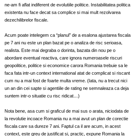
ne-am fi aflat indiferent de evolutiile politice. Instabilitatea politica
existenta nu face decat sa complice si mai mult rezolvarea
dezechilibrelor fiscale.
Acum poate intelegem ca “planul” de a esalona ajustarea fiscala
pe 7 ani nu este un plan bazat pe o analiza de risc serioasa,
realista. Este mai degraba o dorinta, bazata din nou pe o
abordare eventual reactiva, care ignora numeroasele riscuri
geopolitice, politice si economice carora Romania trebuie sa le
faca fata intr-un context international atat de complicat si riscant
cum nu a mai fost de foarte multa vreme. (Iata, nu a trecut nici
un an din cei sapte si agentiile de rating ne semnaleaza ca deja
suntem intr-o situatie cu risc ridicat…)
Nota bene, asa cum si graficul de mai sus o arata, niciodata de
la revolutie incoace Romania nu a mai avut un plan de corectie
fiscala care sa dureze 7 ani. Faptul ca il are acum, in acest
context, este greu de justificat si, practic, expune Romania la