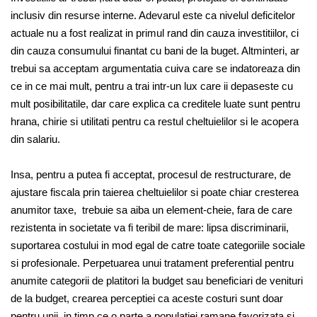
inclusiv din resurse interne. Adevarul este ca nivelul deficitelor
actuale nu a fost realizat in primul rand din cauza investitiilor, ci
din cauza consumului finantat cu bani de la buget. Altminteri, ar
trebui sa acceptam argumentatia cuiva care se indatoreaza din
ce in ce mai mult, pentru a trai intr-un lux care ii depaseste cu
mult posibilitatile, dar care explica ca creditele luate sunt pentru
hrana, chirie si utilitati pentru ca restul cheltuielilor si le acopera
din salariu.
Insa, pentru a putea fi acceptat, procesul de restructurare, de
ajustare fiscala prin taierea cheltuielilor si poate chiar cresterea
anumitor taxe, trebuie sa aiba un element-cheie, fara de care
rezistenta in societate va fi teribil de mare: lipsa discriminarii,
suportarea costului in mod egal de catre toate categoriile sociale
si profesionale. Perpetuarea unui tratament preferential pentru
anumite categorii de platitori la budget sau beneficiari de venituri
de la budget, crearea perceptiei ca aceste costuri sunt doar
pentru unii, in timp ce o parte a populatiei ramane favorizata si