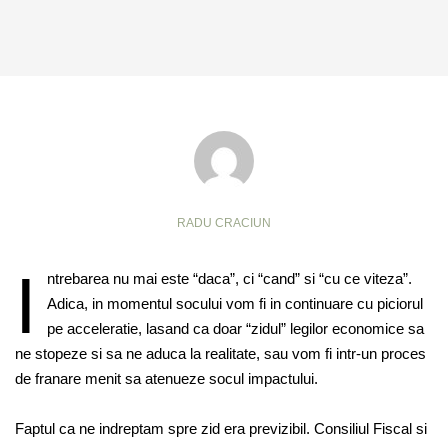
RADU CRACIUN
I
ntrebarea nu mai este “daca”, ci “cand” si “cu ce viteza”.
Adica, in momentul socului vom fi in continuare cu piciorul
pe acceleratie, lasand ca doar “zidul” legilor economice sa
ne stopeze si sa ne aduca la realitate, sau vom fi intr-un proces
de franare menit sa atenueze socul impactului.
Faptul ca ne indreptam spre zid era previzibil. Consiliul Fiscal si