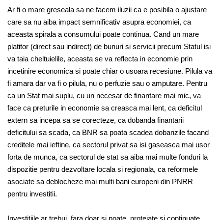
Ar fi o mare greseala sa ne facem iluzii ca e posibila o ajustare
care sa nu aiba impact semnificativ asupra economiei, ca
aceasta spirala a consumului poate continua. Cand un mare
platitor (direct sau indirect) de bunuri si servicii precum Statul isi
va taia cheltuielile, aceasta se va reflecta in economie prin
incetinire economica si poate chiar o usoara recesiune. Pilula va
fi amara dar va fi o pilula, nu o perfuzie sau o amputare. Pentru
ca un Stat mai suplu, cu un necesar de finantare mai mic, va
face ca preturile in economie sa creasca mai lent, ca deficitul
extern sa incepa sa se corecteze, ca dobanda finantarii
deficitului sa scada, ca BNR sa poata scadea dobanzile facand
creditele mai ieftine, ca sectorul privat sa isi gaseasca mai usor
forta de munca, ca sectorul de stat sa aiba mai multe fonduri la
dispozitie pentru dezvoltare locala si regionala, ca reformele
asociate sa deblocheze mai multi bani europeni din PNRR
pentru investitii.
Investitiile ar trebui ,fara doar si poate, protejate si continuate