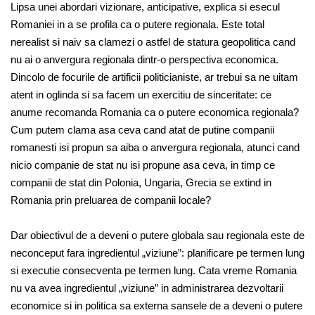
Lipsa unei abordari vizionare, anticipative, explica si esecul
Romaniei in a se profila ca o putere regionala. Este total
nerealist si naiv sa clamezi o astfel de statura geopolitica cand
nu ai o anvergura regionala dintr-o perspectiva economica.
Dincolo de focurile de artificii politicianiste, ar trebui sa ne uitam
atent in oglinda si sa facem un exercitiu de sinceritate: ce
anume recomanda Romania ca o putere economica regionala?
Cum putem clama asa ceva cand atat de putine companii
romanesti isi propun sa aiba o anvergura regionala, atunci cand
nicio companie de stat nu isi propune asa ceva, in timp ce
companii de stat din Polonia, Ungaria, Grecia se extind in
Romania prin preluarea de companii locale?
Dar obiectivul de a deveni o putere globala sau regionala este de
neconceput fara ingredientul „viziune”: planificare pe termen lung
si executie consecventa pe termen lung. Cata vreme Romania
nu va avea ingredientul „viziune” in administrarea dezvoltarii
economice si in politica sa externa sansele de a deveni o putere