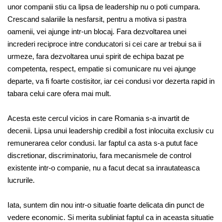
unor companii stiu ca lipsa de leadership nu o poti cumpara.
Crescand salariile la nesfarsit, pentru a motiva si pastra
oamenii, vei ajunge intr-un blocaj. Fara dezvoltarea unei
increderi reciproce intre conducatori si cei care ar trebui sa ii
urmeze, fara dezvoltarea unui spirit de echipa bazat pe
competenta, respect, empatie si comunicare nu vei ajunge
departe, va fi foarte costisitor, iar cei condusi vor dezerta rapid in
tabara celui care ofera mai mult.
Acesta este cercul vicios in care Romania s-a invartit de
decenii. Lipsa unui leadership credibil a fost inlocuita exclusiv cu
remunerarea celor condusi. Iar faptul ca asta s-a putut face
discretionar, discriminatoriu, fara mecanismele de control
existente intr-o companie, nu a facut decat sa inrautateasca
lucrurile.
Iata, suntem din nou intr-o situatie foarte delicata din punct de
vedere economic. Si merita subliniat faptul ca in aceasta situatie