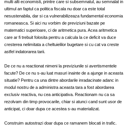
multi alti economisti, printre care si subsemnatul, au semnalat in
ultimul an faptul ca politica fiscala nu doar ca este total
nesustenabila, dar si ca vulnerabilizeaza fundamental economia
romaneasca. Si aici nu vorbim de previziuni bazate pe
matematici superioare, ci de aritmetica pura. Acea aritmetica
care ar fi trebuit folosita pentru a calcula la ce deficit va duce
cresterea nelimitata a cheltuielilor bugetare si cu cat va creste
astfel indatorarea tarii.
De ce nu a reactionat nimeni la previziunile si avertismentele
facute? De ce nu s-au luat masuri inainte de a ajunge in aceasta
situatie? Pentru ca una dintre abordarile inradacinate adanc in
modul nostru de a administra aceasta tara a fost abordarea
exclusiv reactiva, nu cea anticipativa. Reactionam nu ca sa
rezolvam din timp provocarile, chiar si atunci cand sunt usor de
anticipat, ci doar dupa ce acestea s-au materializat.
Construim autostrazi doar dupa ce ramanem blocati in trafic.