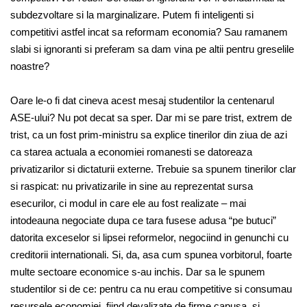
subdezvoltare si la marginalizare. Putem fi inteligenti si
competitivi astfel incat sa reformam economia? Sau ramanem
slabi si ignoranti si preferam sa dam vina pe altii pentru greselile
noastre?
Oare le-o fi dat cineva acest mesaj studentilor la centenarul
ASE-ului? Nu pot decat sa sper. Dar mi se pare trist, extrem de
trist, ca un fost prim-ministru sa explice tinerilor din ziua de azi
ca starea actuala a economiei romanesti se datoreaza
privatizarilor si dictaturii externe. Trebuie sa spunem tinerilor clar
si raspicat: nu privatizarile in sine au reprezentat sursa
esecurilor, ci modul in care ele au fost realizate – mai
intodeauna negociate dupa ce tara fusese adusa “pe butuci”
datorita exceselor si lipsei reformelor, negociind in genunchi cu
creditorii internationali. Si, da, asa cum spunea vorbitorul, foarte
multe sectoare economice s-au inchis. Dar sa le spunem
studentilor si de ce: pentru ca nu erau competitive si consumau
resursele economiei, fiind devalizate de firme capusa, si