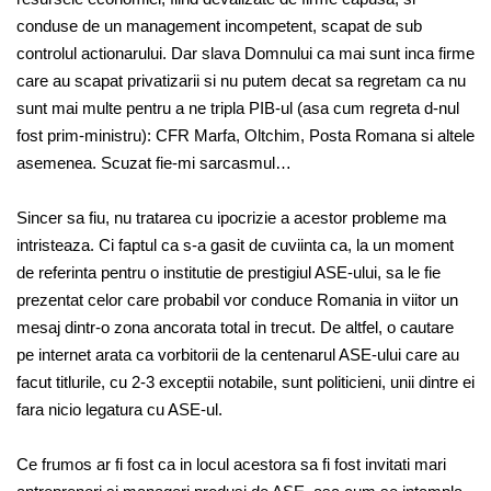
conduse de un management incompetent, scapat de sub
controlul actionarului. Dar slava Domnului ca mai sunt inca firme
care au scapat privatizarii si nu putem decat sa regretam ca nu
sunt mai multe pentru a ne tripla PIB-ul (asa cum regreta d-nul
fost prim-ministru): CFR Marfa, Oltchim, Posta Romana si altele
asemenea. Scuzat fie-mi sarcasmul…
Sincer sa fiu, nu tratarea cu ipocrizie a acestor probleme ma
intristeaza. Ci faptul ca s-a gasit de cuviinta ca, la un moment
de referinta pentru o institutie de prestigiul ASE-ului, sa le fie
prezentat celor care probabil vor conduce Romania in viitor un
mesaj dintr-o zona ancorata total in trecut. De altfel, o cautare
pe internet arata ca vorbitorii de la centenarul ASE-ului care au
facut titlurile, cu 2-3 exceptii notabile, sunt politicieni, unii dintre ei
fara nicio legatura cu ASE-ul.
Ce frumos ar fi fost ca in locul acestora sa fi fost invitati mari