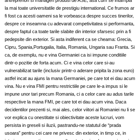
antreprenori si manageri produsi de ASE, asa cum se intampla
la mai toate universitatile de prestigiu international. Ce frumos ar
fi fost ca acesti oameni sa le vorbeasca despre succes tinerilor,
despre ce inseamna cu adevarat competivitatea si performanta,
despre faptul ca toate tarile slabite din interior sfarsesc prin a fi
pedepsite din exterior. Si asta indiferent ca se cheama: Grecia,
Cipru, Spania,Portugalia, Italia, Romania, Ungaria sau Franta. Si
ca, de exemplu, nu e vina Germaniei ca isi impune conditiile
dintr-o pozitie de forta acum. Ci e vina celor care si-au
vulnerabilizat tarile (inclusiv printr-o aderare pripita la zona euro)
astfel incat au ajuns la mana Germaniei, pe care tot ei dau acum
vina. Nu e vina FMI pentru restrictiile pe care le-a impus si le
impune unor tari precum Romania, ci a celor care au adus tarile
respective la mana FMI, pe care tot ei dau acum vina. Daca
decidentilor prezenti si, mai ales, celor viitori ai Romaniei nu li se
vor explica cu onestitate si obiectivitate aceste lucruri, vom
persista in greseli si iluzii, pastrandu-ne statutul de “prada
usoara” pentru cei care ne privesc din exterior, in timp ce, in