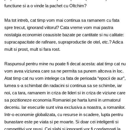
functiune si a o vinde la pachet cu Oltchim?
Ma tot intreb, cat timp vom mai continua sa ramanem cu fata
spre trecut, ignorand viitorul? Cata vreme vom mai pastra
nostalgia economiei ceausiste bazate pe cantitate si nu calitate:
supracapacitate de rafinare, supraproductie de otel, etc.? Adica
mult si prost, mult si fara rost.
Raspunsul pentru mine nu poate fi decat acesta: atat timp cat nu
vom avea viziunea care sa ne permita sa punem altceva in loc.
Atat timp cat nu vom intelege ca fata de perioada “epocii de aur”,
lumea s-a schimbat din radacini si continua sa se schimbe, iar
noi, ca tara, ramanem in criza de lideri si in criza de viziune care
sa pozitioneze economia Romaniei pe harta lumii in urmatorul
deceniu. Iar esecurile sunt vina exclusiva a noastra, a romanilor.
Intr-o economie globalizata, cu resurse in scadere, lupta pentru
bunastare este pe viata si pe moarte. Si doar cei inteligenti si
competitivi vor reusi. Cei slabi si ignoranti vor fi condamnati la