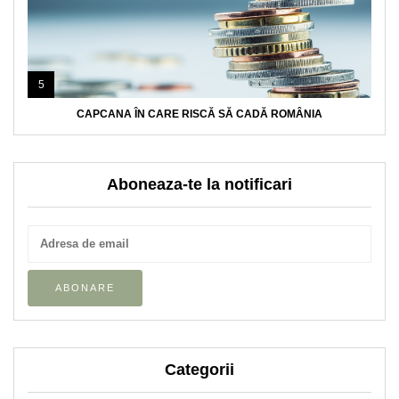
5
CAPCANA ÎN CARE RISCĂ SĂ CADĂ ROMÂNIA
Aboneaza-te la notificari
Categorii