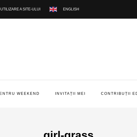
UTILIZARE A SITE-ULUI
ENGLISH
PENTRU WEEKEND
INVITAȚII MEI
CONTRIBUȚII E
girl-grass