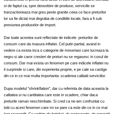
si de faptul ca, spre deosebire de produse, serviciile se
tranzactioneaza mai greu peste granite ceea ce face preturilor
lor sa fie dictat mai degraba de conditiile locale, fara a fi sub
presiunea produselor de import.
Dar toate acestea sunt reflectate de indicele preturilor de
consum care da masura inflatiei. Cel putin partial, avand in
vedere ca exista inca o categorie de meseriasi care lucreaza la
negru si ale caror cresteri de preturi nu se regasesc in cosul de
consum. Dar mai exista un fenomen pe care indicele inflatiei nu
il surprinde si care, din experienta proprie, e pe cale sa castige
din ce in ce mai multa importanta: scaderea calitatii serviciilor.
Dupa modelul “shrinkflation”, dar cu referinta de data aceasta la
calitatea si nu cantitatea care este in scadere, chiar daca
preturile raman neschimbate. Si cred ca ne-am confruntat cu
totii cu acest fenomen care mi se pare ca este din ce in ce mai
larg raspandit. Ca vorbim de hoteluri, de restaurante, de reparatii