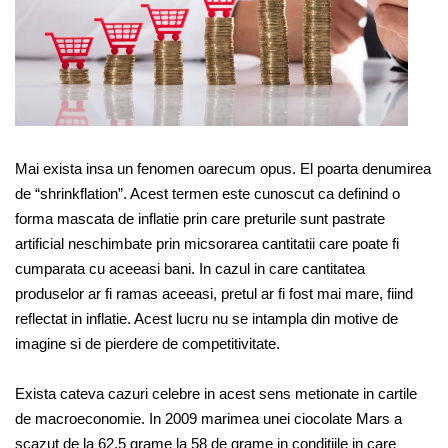
Mai exista insa un fenomen oarecum opus. El poarta denumirea
de “shrinkflation”. Acest termen este cunoscut ca definind o
forma mascata de inflatie prin care preturile sunt pastrate
artificial neschimbate prin micsorarea cantitatii care poate fi
cumparata cu aceeasi bani. In cazul in care cantitatea
produselor ar fi ramas aceeasi, pretul ar fi fost mai mare, fiind
reflectat in inflatie. Acest lucru nu se intampla din motive de
imagine si de pierdere de competitivitate.
Exista cateva cazuri celebre in acest sens metionate in cartile
de macroeconomie. In 2009 marimea unei ciocolate Mars a
scazut de la 62,5 grame la 58 de grame in conditiile in care