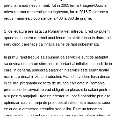
pretul a ramas neschimbat. Tot in 2009 firma Haagen-Dazs a
micsorat marimea cutiilor cu inghetata, iar in 2016 Toblerone a
redus marimea ciocolatei de la 400 la 360 de grame.
Si ce legatura are asta cu Romania veti intreba. Cred ca putem
spune ca suntem martorii unui fenomen similar insa in domeniul
serviciilor, care face ca inflatia sa fie de fapt subestimata.
In primul rand trebuie sa spunem ca serviciile sunt de asteptat
sa devina oricum un stimulent important al inflatiei, in conditiile in
care, in general, ponderea salariilor in servicii este semnificativ
mai mare decat in zona productiei. Avand in vedere lipsa din ce
in ce mai pregnanta de forta de munca calificata in Romania,
prestatorii de servicii se vad obligati sa pluseze la salarii pentru
a-si pastra angajatii. Aceste cresteri nu pot fi absorbite prin alte
optimizari sau in marja de profit decat intr-o mica masura, ceea
ce duce la cresterea preturilor serviciilor. Este un fenomen
caracteristic in primul rand tarilor in curs de dezvoltare, stimulat