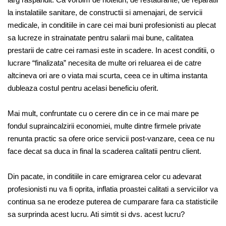
la instalatiile sanitare, de constructii si amenajari, de servicii
medicale, in conditiile in care cei mai buni profesionisti au plecat
sa lucreze in strainatate pentru salarii mai bune, calitatea
prestarii de catre cei ramasi este in scadere. In acest conditii, o
lucrare “finalizata” necesita de multe ori reluarea ei de catre
altcineva ori are o viata mai scurta, ceea ce in ultima instanta
dubleaza costul pentru acelasi beneficiu oferit.
Mai mult, confruntate cu o cerere din ce in ce mai mare pe
fondul supraincalzirii economiei, multe dintre firmele private
renunta practic sa ofere orice servicii post-vanzare, ceea ce nu
face decat sa duca in final la scaderea calitatii pentru client.
Din pacate, in conditiile in care emigrarea celor cu adevarat
profesionisti nu va fi oprita, inflatia proastei calitati a serviciilor va
continua sa ne erodeze puterea de cumparare fara ca statisticile
sa surprinda acest lucru. Ati simtit si dvs. acest lucru?