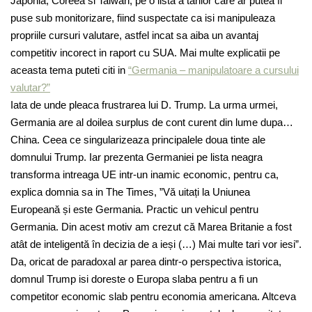
Japonia, Coreea si Taiwan, pe o lista a tarilor care ar putea fi
puse sub monitorizare, fiind suspectate ca isi manipuleaza
propriile cursuri valutare, astfel incat sa aiba un avantaj
competitiv incorect in raport cu SUA. Mai multe explicatii pe
aceasta tema puteti citi in
“Germania – manipulatoare a cursului
valutar?”
Iata de unde pleaca frustrarea lui D. Trump. La urma urmei,
Germania are al doilea surplus de cont curent din lume dupa…
China. Ceea ce singularizeaza principalel
e
doua tinte ale
domnului Trump. Iar prezenta Germaniei pe lista neagra
transforma intreaga UE intr-un inamic economic
,
pentru ca,
explica domnia sa in The Times,
”Vă uitați la Uniunea
Europeană și este Germania. Practic un vehicul pentru
Germania. Din acest motiv am crezut că Marea Britanie a fost
atât de inteligentă în decizia de a ieși (…) Mai multe tari vor iesi”.
Da, oricat de paradoxal ar parea dintr-o perspectiva istorica,
domnul Trump isi doreste o Europa slaba pentru a fi un
competitor economic slab pentru economia americana. Altceva