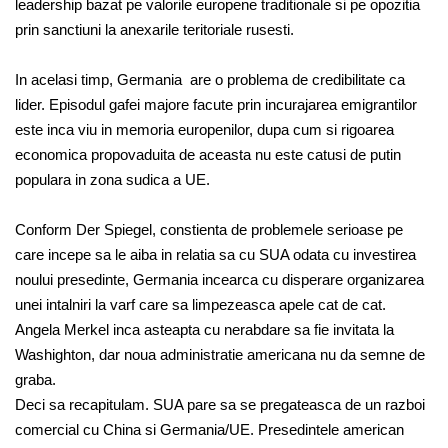
leadership bazat pe valorile europene traditionale si pe opozitia
prin sanctiuni la anexarile teritoriale rusesti.
In acelasi timp, Germania are o problema de credibilitate ca
lider. Episodul gafei majore facute prin incurajarea emigrantilor
este inca viu in memoria europenilor, dupa cum si rigoarea
economica propovaduita de aceasta nu este catusi de putin
populara in zona sudica a UE.
Conform Der Spiegel, constienta de problemele serioase pe
care incepe sa le aiba in relatia sa cu SUA odata cu investirea
noului presedinte, Germania incearca cu disperare organizarea
unei intalniri la varf care sa limpezeasca apele cat de cat.
Angela Merkel inca asteapta cu nerabdare sa fie invitata la
Washighton, dar noua administratie americana nu da semne de
graba.
Deci sa recapitulam. SUA pare sa se pregateasca de un razboi
comercial cu China si Germania/UE. Presedintele american