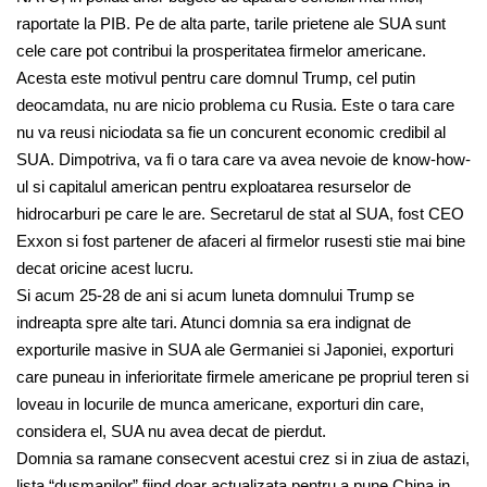
raportate la PIB. Pe de alta parte, tarile prietene ale SUA sunt
cele care pot contribui la prosperitatea firmelor americane.
Acesta este motivul pentru care domnul Trump, cel putin
deocamdata, nu are nicio problema cu Rusia. Este o tara care
nu va reusi niciodata sa fie un concurent economic credibil al
SUA. Dimpotriva, va fi o tara care va avea nevoie de know-how-
ul si capitalul american pentru exploatarea resurselor de
hidrocarburi pe care le are. Secretarul de stat al SUA, fost CEO
Exxon si fost partener de afaceri al firmelor rusesti stie mai bine
decat oricine acest lucru.
S
i
acum 25-28 de ani si acum luneta domnului Trump se
indreapta spre alte tari. Atunci domnia sa era indignat de
exporturile masive in SUA ale Germaniei si Japoniei, exporturi
care puneau in inferioritate firmele americane pe propriul teren
si
loveau in locurile de munca americane, exporturi din care,
considera el, SUA nu avea decat de pierdut.
Domnia sa ramane consecvent acestui crez si in ziua de astazi,
lista “dusmanilor” fiind doar actualizata pentru a pune China in