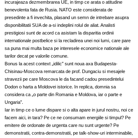
incurajeaza dezmembrarea UE, in timp ce arata o atitudine
benevolenta fata de Rusia. NATO este considerata de
presedinte a fi invechita, plasand un semn de intrebare asupra
disponibilitatii SUA de a-si indeplini rolul de aliat. Analisti
prestigiosi sunt de acord ca asistam la disparitia ordinii
internationale postbelice si la recladirea unei noi lumi, care pare
sa puna mai multa baza pe interesele economice nationale ale
tarilor decat pe valorile comune.
Bonus la acest context „idilic” sunt noua axa Budapesta-
Chisinau-Moscova remarcata de prof. Dungaciu si mesajele
stravezii pe care Moscova le da facand cadou presedintelui
Dodon o harta a Moldovei istorice. In replica, domnia sa
considera ca „o parte din Romania e Moldova, iar o parte e
Ungaria”.
Iar in timp ce o lume dispare si o alta apare in jurul nostru, noi ce
facem aici, in tara? Pe ce ne consumam energiile si timpul? Pe
emitere de ordonate de urgenta care nu sunt urgente? Pe
demonstratii, contra-demonstratii, pe talk-show-uri interminabile,