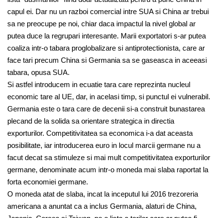
capul
ei
. Dar nu un razboi comercial intre SUA si China ar trebui
sa ne preocupe pe noi
,
chiar daca impactul la nivel global ar
putea duce la regrupari interesante. Marii exportatori s-ar putea
coaliza intr-o tabara proglobalizare si antiprotectionista, care ar
face tari precum China si Germania sa se gaseasca in aceeasi
tabara, opusa SUA.
Si astfel introducem in ecuatie tara care reprezinta nucleul
economic tare al UE, dar, in acelasi timp, si punctul ei vulnerabil.
Germania este o tara care de decenii si-a construit bunastarea
plecand de la solida sa orientare strategica in directia
exporturilor. Competitivitatea sa economica i-a dat aceasta
posibilitate, iar introducerea euro in locul marcii germane nu a
facut decat sa stimuleze si mai mult competitivitate
a
exporturilor
germane
,
denominate acum intr-o moneda mai slaba raportat la
forta economiei germane.
O moneda atat de slaba
,
incat la inceputul lui 2016 trezoreria
americana a anuntat ca a inclus Germania, alaturi de China,