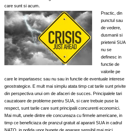
care sunt si acum.
Practic, din
punctul sau
de vedere,
dusmanii si
prietenii SUA
nu se
definesc in
functie de
valorile pe
care le impartasesc sau nu sau in functie de eventuale interese
geostrategice. E mult mai simplu atat
a
timp cat tarile sunt privite
din perspectiva unui om de afaceri de succes. Principalele tari
cauzatoare de probleme pentru SUA, si care trebuie puse la
respect, sunt tarile care sunt principalii concurenti economici.
Mai mult, unele dintre ele concureaza cu firmele americane, in
timp ce ben
e
ficiaza de pranzul gratuit al apararii SUA in cadrul
NATO, in pofida unor bugete de aparare sensibil mai mici,