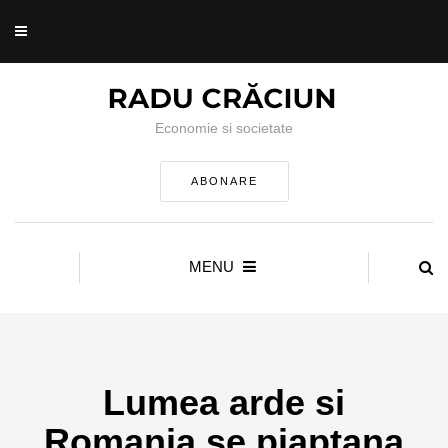
Economie si societate
ABONARE
MENU
Lumea arde si
Romania se piaptana