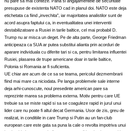
nu pare sa mai conteze. Pana si angajamentele de securitate
presupuse de existenta NATO cad in planul doi. NATO este deja
etichetata ca fiind „invechita”, iar majoritatea analistilor sunt de
acord asupra faptului ca, in eventualitatea unei interventii
destabilizatoare a Rusiei in tarile baltice, cel mai probabil D.
Trump nu ar misca un deget. Pe de alta parte, George Friedman
anticipeaza ca SUA ar putea substitui alianta prin acorduri de
aparare individuala cu diferite tari si ca, pentru limitarea influentei
Rusiei, plasarea de trupe americane doar in tarile baltice,
Polonia si Romania ar fi suficienta.
UE chiar are acum de ce sa se teama, pericolul dezmembrarii
fiind mai mare ca niciodata. Pe langa problemele sale interne
deja arhi-cunoscute, noul presedinte american pare sa
reprezinte marea sa problema externa. Motiv pentru care UE
trebuie sa se miste rapid si sa se coaguleze rapid in jurul unui
lider care nu poate fi altul decat Germania. Usor de zis, greu de
realizat, in conditiile in care Trump si Putin au un fan-club
european care este gata sa puna la cale o revolta impotriva unui