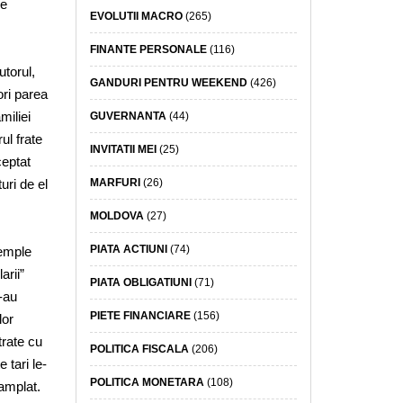
de
EVOLUTII MACRO
(265)
FINANTE PERSONALE
(116)
torul,
GANDURI PENTRU WEEKEND
(426)
ori parea
miliei
GUVERNANTA
(44)
ul frate
INVITATII MEI
(25)
ceptat
MARFURI
(26)
uri de el
MOLDOVA
(27)
PIATA ACTIUNI
(74)
xemple
arii”
PIATA OBLIGATIUNI
(71)
-au
PIETE FINANCIARE
(156)
lor
trate cu
POLITICA FISCALA
(206)
 tari le-
POLITICA MONETARA
(108)
tamplat.