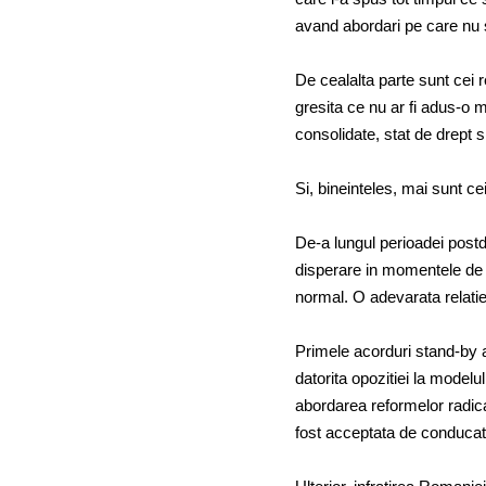
avand abordari pe care nu si
De cealalta parte sunt cei re
gresita ce nu ar fi adus-o m
consolidate, stat de drept 
Si, bineinteles, mai sunt c
De-a lungul perioadei postd
disperare in momentele de c
normal. O adevarata relatie
Primele acorduri stand-by 
datorita opozitiei la modelu
abordarea reformelor radic
fost acceptata de conducat