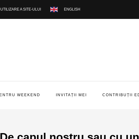
UTILIZARE A SITE-ULUI
ENGLISH
PENTRU WEEKEND
INVITAȚII MEI
CONTRIBUȚII E
De capul nostru sau cu u