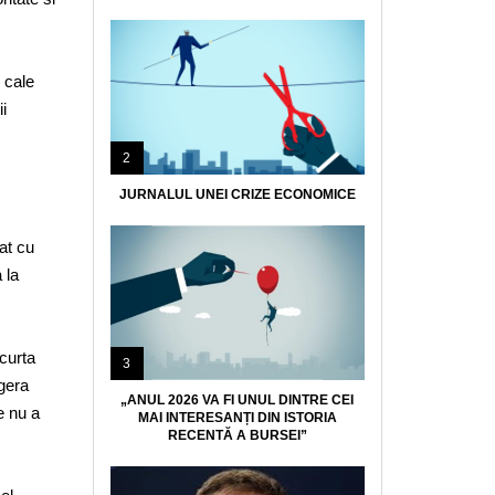
o cale
i
2
JURNALUL UNEI CRIZE ECONOMICE
at cu
 la
curta
3
ugera
„ANUL 2026 VA FI UNUL DINTRE CEI
e nu a
MAI INTERESANȚI DIN ISTORIA
RECENTĂ A BURSEI”