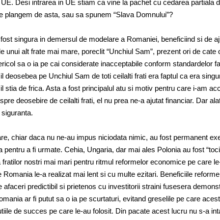
e UE. Desi intrarea in UE stiam ca vine la pachet cu cedarea partiala 
 ne plangem de asta, sau sa spunem “Slava Domnului”?
ost singura in demersul de modelare a Romaniei, beneficiind si de aju
 unui alt frate mai mare, poreclit “Unchiul Sam”, prezent ori de cate 
ericol sa o ia pe cai considerate inacceptabile conform standardelor fa
 deosebea pe Unchiul Sam de toti ceilalti frati era faptul ca era singur
il stia de frica. Asta a fost principalul atu si motiv pentru care i-am ac
re deosebire de ceilalti frati, el nu prea ne-a ajutat financiar. Dar alat
 siguranta.
ii care, chiar daca nu ne-au impus niciodata nimic, au fost permanent e
pentru a fi urmate. Cehia, Ungaria, dar mai ales Polonia au fost “tocil
 fratilor nostri mai mari pentru ritmul reformelor economice pe care le
Romania le-a realizat mai lent si cu multe ezitari. Beneficiile reforme
e afaceri predictibil si prietenos cu investitorii straini fusesera demons
omania ar fi putut sa o ia pe scurtaturi, evitand greselile pe care aceste
utiile de succes pe care le-au folosit. Din pacate acest lucru nu s-a in