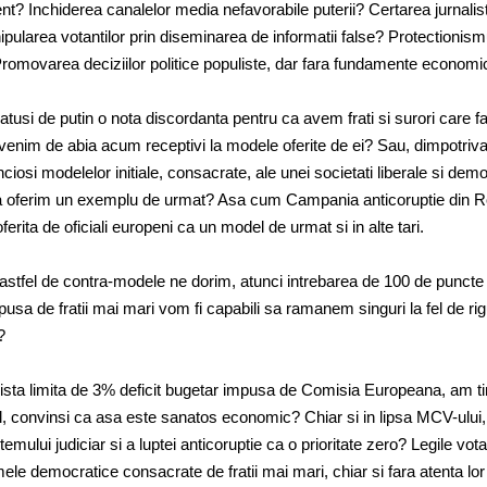
t? Inchiderea canalelor media nefavorabile puterii? Certarea jurnalisti
pularea votantilor prin diseminarea de informatii false? Protectionismu
romovarea deciziilor politice populiste, dar fara fundamente econom
usi de putin o nota discordanta pentru ca avem frati si surori care f
evenim de abia acum receptivi la modele oferite de ei? Sau, dimpotriva
iosi modelelor initiale, consacrate, ale unei societati liberale si demo
 sa oferim un exemplu de urmat? Asa cum Campania anticoruptie din 
oferita de oficiali europeni ca un model de urmat si in alte tari.
astfel de contra-modele ne dorim, atunci intrebarea de 100 de puncte
impusa de fratii mai mari vom fi capabili sa ramanem singuri la fel de ri
?
sta limita de 3% deficit bugetar impusa de Comisia Europeana, am t
ol, convinsi ca asa este sanatos economic? Chiar si in lipsa MCV-ului
temului judiciar si a luptei anticoruptie ca o prioritate zero? Legile vot
le democratice consacrate de fratii mai mari, chiar si fara atenta lor