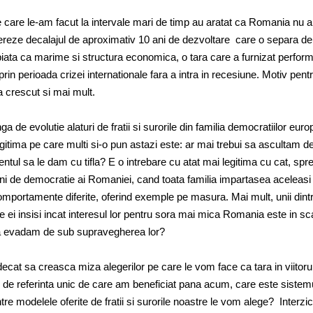
care le-am facut la intervale mari de timp au aratat ca Romania nu a 
reze decalajul de aproximativ 10 ani de dezvoltare care o separa de
piata ca marime si structura economica, o tara care a furnizat perfor
rin perioada crizei internationale fara a intra in recesiune. Motiv pent
 crescut si mai mult.
a de evolutie alaturi de fratii si surorile din familia democratiilor euro
egitima pe care multi si-o pun astazi este: ar mai trebui sa ascultam de 
tul sa le dam cu tifla? E o intrebare cu atat mai legitima cu cat, spr
ni de democratie ai Romaniei, cand toata familia impartasea aceleasi 
mportamente diferite, oferind exemple pe masura. Mai mult, unii dintr
re ei insisi incat interesul lor pentru sora mai mica Romania este in s
 evadam de sub supravegherea lor?
ecat sa creasca miza alegerilor pe care le vom face ca tara in viitoru
ui de referinta unic de care am beneficiat pana acum, care este sistem
re modelele oferite de fratii si surorile noastre le vom alege? Interzi