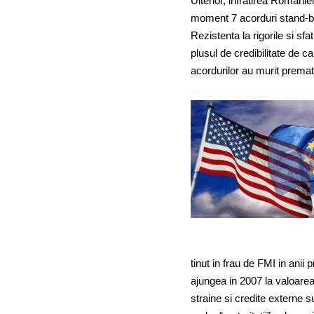
Ulterior, infratirea Roman
moment 7 acorduri stand-by
Rezistenta la rigorile si sfa
plusul de credibilitate de 
acordurilor au murit premat
tinut in frau de FMI in anii
ajungea in 2007 la valoarea 
straine si credite externe