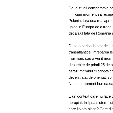
Doua studii comparative pe 
in niciun moment sa recupe
Polonia, tara cea mai apro
unica in Europa de a trece p
decalajul fata de Romania a
Dupa o perioada atat de lung
transatlantice, intrebarea l
mai mari, sau a venit momen
deosebire de primii 25 de a
astazi membrii ei adopta co
devenit atat de orientati sp
Nu e un moment bun ca sa
E un context care nu face d
apropiat. In lipsa sistemul
care il vom alege? Care dint