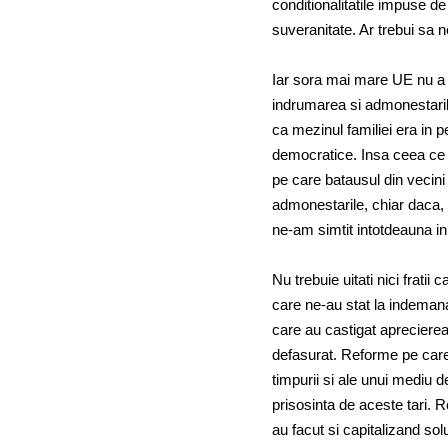
conditionalitatile impuse d
suveranitate. Ar trebui sa
Iar sora mai mare UE nu a f
indrumarea si admonestarile
ca mezinul familiei era in p
democratice. Insa ceea ce il
pe care batausul din vecini 
admonestarile, chiar daca, sp
ne-am simtit intotdeauna in
Nu trebuie uitati nici frat
care ne-au stat la indemana 
care au castigat aprecierea
defasurat. Reforme pe care 
timpurii si ale unui mediu d
prisosinta de aceste tari. R
au facut si capitalizand sol