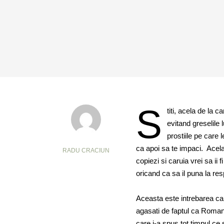
S
titi, acela de la 
evitand greselile
prostiile pe care l
ca apoi sa te impaci. Acela p
RADU CRACIUN
copiezi si caruia vrei sa ii 
oricand ca sa il puna la res
Aceasta este intrebarea car
agasati de faptul ca Romani
care i-a spus tot timpul ce 