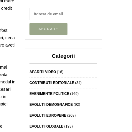
mai mare
 credit
fost
ri, ceea
re aveti
Categorii
 mai
APARITII VIDEO
(16)
piata
modul in
CONTRIBUTII EDITORIALE
(34)
cesarii
EVENIMENTE POLITICE
(169)
prin
uptei
EVOLUTII DEMOGRAFICE
(92)
EVOLUTII EUROPENE
(208)
te
EVOLUTII GLOBALE
(193)