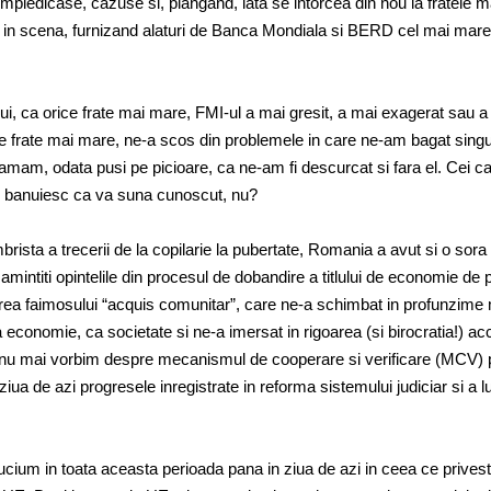
 impiedicase, cazuse si, plangand, iata se intorcea din nou la fratele 
ra in scena, furnizand alaturi de Banca Mondiala si BERD cel mai mare
lui, ca orice frate mai mare, FMI-ul a mai gresit, a mai exagerat sau a 
ce frate mai mare, ne-a scos din problemele in care ne-am bagat singu
amam, odata pusi pe picioare, ca ne-am fi descurcat si fara el. Cei ca
i, banuiesc ca va suna cunoscut, nu?
rista a trecerii de la copilarie la pubertate, Romania a avut si o sora
amintiti opintelile din procesul de dobandire a titlului de economie de 
area faimosului “acquis comunitar”, care ne-a schimbat in profunzime 
 economie, ca societate si ne-a imersat in rigoarea (si birocratia!) ac
 nu mai vorbim despre mecanismul de cooperare si verificare (MCV) 
iua de azi progresele inregistrate in reforma sistemului judiciar si a l
cium in toata aceasta perioada pana in ziua de azi in ceea ce prives