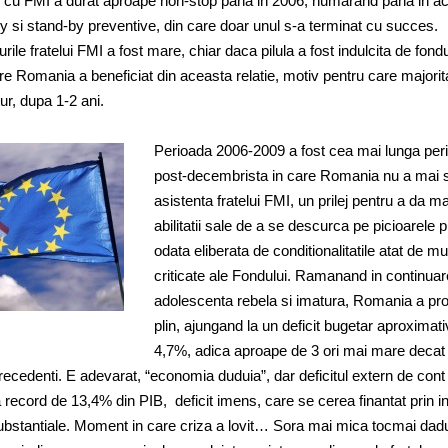
iei cu FMI a durat aproape non-stop pana in 2006, numarand pana in ac
 si stand-by preventive, din care doar unul s-a terminat cu succes.
turile fratelui FMI a fost mare, chiar daca pilula a fost indulcita de fondu
care Romania a beneficiat din aceasta relatie, motiv pentru care majorit
ur, dupa 1-2 ani.
Perioada 2006-2009 a fost cea mai lunga per
post-decembrista in care Romania nu a mai so
asistenta fratelui FMI, un prilej pentru a da m
abilitatii sale de a se descurca pe picioarele pr
odata eliberata de conditionalitatile atat de mu
criticate ale Fondului. Ramanand in continuar
adolescenta rebela si imatura, Romania a prof
plin, ajungand la un deficit bugetar aproximati
4,7%, adica aproape de 3 ori mai mare decat 
 precedenti. E adevarat, “economia duduia”, dar deficitul extern de cont
record de 13,4% din PIB, deficit imens, care se cerea finantat prin inv
 substantiale. Moment in care criza a lovit… Sora mai mica tocmai da