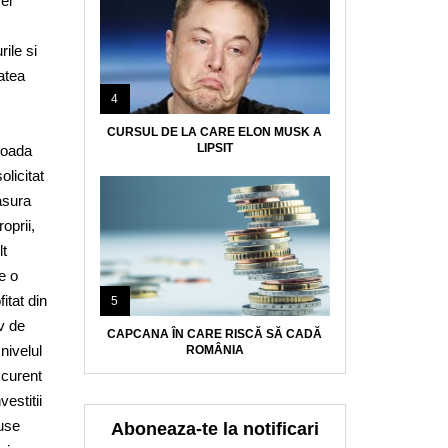
el
rile si
atea
4
CURSUL DE LA CARE ELON MUSK A
LIPSIT
ioada
licitat
asura
oprii,
lt
e o
itat din
5
v de
CAPCANA ÎN CARE RISCĂ SĂ CADĂ
nivelul
ROMÂNIA
 curent
estitii
duse
Aboneaza-te la notificari