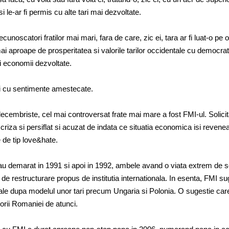
 le-ar fi permis cu alte tari mai dezvoltate.
cunoscatori fratilor mai mari, fara de care, zic ei, tara ar fi luat-o pe 
ai aproape de prosperitatea si valorile tarilor occidentale cu democrati
si economii dezvoltate.
ei cu sentimente amestecate.
ecembriste, cel mai controversat frate mai mare a fost FMI-ul. Solicit
riza si persiflat si acuzat de indata ce situatia economica isi revenea
 de tip love&hate.
au demarat in 1991 si apoi in 1992, ambele avand o viata extrem de s
l de restructurare propus de institutia internationala. In esenta, FMI s
ale dupa modelul unor tari precum Ungaria si Polonia. O sugestie car
orii Romaniei de atunci.