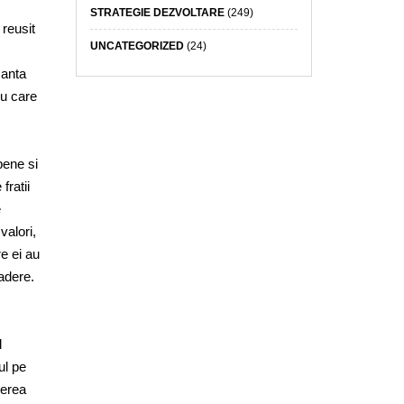
STRATEGIE DEZVOLTARE
(249)
reusit
UNCATEGORIZED
(24)
manta
ru care
pene si
fratii
e
valori,
e ei au
cadere.
l
ul pe
cerea