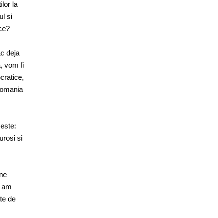
lor la
l si
ice?
ac deja
, vom fi
cratice,
Romania
 este:
gurosi si
ine
, am
ate de