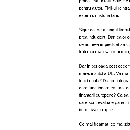
proba “maturitatii” sale, se
pentru ajutor. FMI-ul reint
extern din istoria tarii.
Sigur ca, de-a lungul timpu
prea indulgent. Dar, ca ori
ce nu ne-a impiedicat sa cl
frati mai mari sau mai mic
Dar in perioada post decemb
mare: institutia UE. Va mai 
functionala? Dar de integr
care functionam ca tara, ca
finantarii europene? Ca sa
care sunt evaluate pana in z
impotriva coruptiei.
Ce mai freamat, ce mai zbu