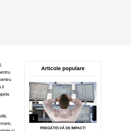
,
Articole populare
pentru
 pentru
 il
 apela
iti,
1
 mare,
PREGĂTIȚI-VĂ DE IMPACT!
ritate si