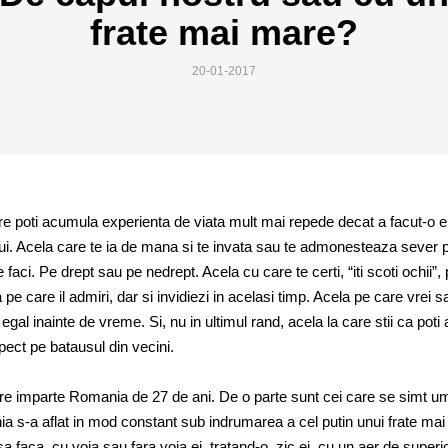
frate mai mare?
20-01-2017
care poti acumula experienta de viata mult mai repede decat a facut-o el
 lui. Acela care te ia de mana si te invata sau te admonesteaza sever 
e faci. Pe drept sau pe nedrept. Acela cu care te certi, “iti scoti ochii”,
e care il admiri, dar si invidiezi in acelasi timp. Acela pe care vrei sa
fi egal inainte de vreme. Si, nu in ultimul rand, acela la care stii ca poti
pect pe batausul din vecini.
e imparte Romania de 27 de ani. De o parte sunt cei care se simt umil
a s-a aflat in mod constant sub indrumarea a cel putin unui frate mai
sa faca, cu voia sau fara voia ei, tratand-o, zic ei, cu un aer de superio