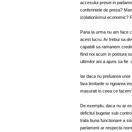
accesului presei in parlamen
conferintele de presa? Mani
izolationismul economic? P
Pana la urma nu am face cat
acest lucru. Ar trebui sa d
capabili sa ramanem credinc
fiind noi acum in postura
ultimilor ani a ajuns sa fie 
Iar daca nu preluarea unor 
fara limitarile si rigoarea 
masurati in ceea ce facem
De exemplu, daca nu ar exi
deficitul bugetar sub contr
trata buna functionare a sis
parlament ar respecta norme