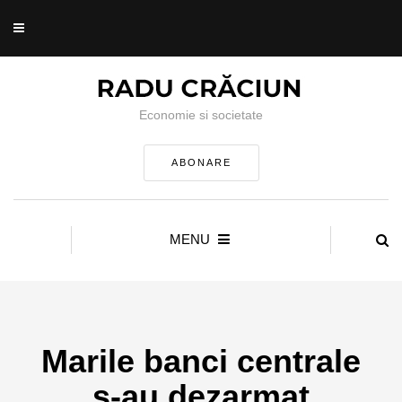
Economie si societate
ABONARE
MENU
Marile banci centrale
s-au dezarmat