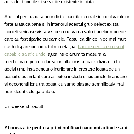
activele, bunurile si serviciile existente in piata.
Apetitul pentru aur a unor dintre bancile centrale in locul valutelor
forte arata ca pana si in interiorul acestui grup select exista
indoieli serioase vis-a-vis de conervarea valorii acelor monede
care au fost tiparite cu darnicie. Faptul ca din ce in ce mai mult
cash dispare din circuitul monetar, iar
bancile centrale nu sunt
capabile sa afle unde
, ajuta intr-o anumita masura la
reechilibrare prin erodarea lor inflationista (dar si fizica…) In
acelsi timp insa denota o ingrijorare in crestere legata de un
posibil efect in lant care ar putea include si sistemele financiare
si deponentii lor ultra bogati cu sume plasate semnificativ mai
mari decat cele garantate.
Un weekend placut!
Aboneaza-te pentru a primi notificari cand noi articole sunt