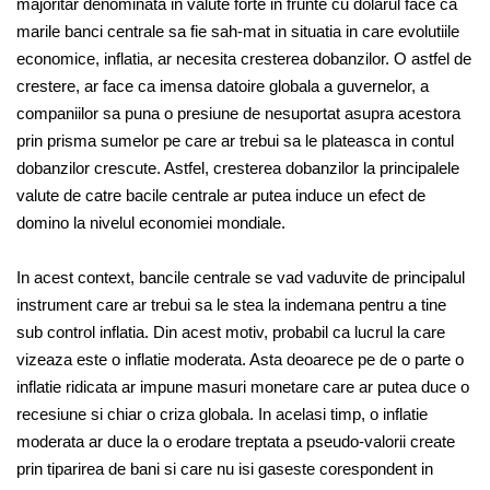
majoritar denominata in valute forte in frunte cu dolarul face ca
marile banci centrale sa fie sah-mat in situatia in care evolutiile
economice, inflatia, ar necesita cresterea dobanzilor. O astfel de
crestere, ar face ca imensa datoire globala a guvernelor, a
companiilor sa puna o presiune de nesuportat asupra acestora
prin prisma sumelor pe care ar trebui sa le plateasca in contul
dobanzilor crescute. Astfel, cresterea dobanzilor la principalele
valute de catre bacile centrale ar putea induce un efect de
domino la nivelul economiei mondiale.
In acest context, bancile centrale se vad vaduvite de principalul
instrument care ar trebui sa le stea la indemana pentru a tine
sub control inflatia. Din acest motiv, probabil ca lucrul la care
vizeaza este o inflatie moderata. Asta deoarece pe de o parte o
inflatie ridicata ar impune masuri monetare care ar putea duce o
recesiune si chiar o criza globala. In acelasi timp, o inflatie
moderata ar duce la o erodare treptata a pseudo-valorii create
prin tiparirea de bani si care nu isi gaseste corespondent in