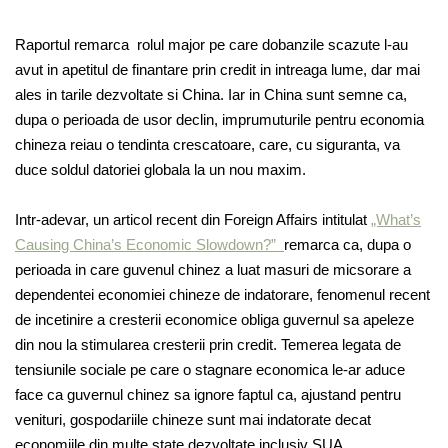
Raportul remarca rolul major pe care dobanzile scazute l-au
avut in apetitul de finantare prin credit in intreaga lume, dar mai
ales in tarile dezvoltate si China. Iar in China sunt semne ca,
dupa o perioada de usor declin, imprumuturile pentru economia
chineza reiau o tendinta crescatoare, care, cu siguranta, va
duce soldul datoriei globala la un nou maxim.
Intr-adevar, un articol recent din Foreign Affairs intitulat
„What’s
Causing China’s Economic Slowdown?”
remarca ca, dupa o
perioada in care guvenul chinez a luat masuri de micsorare a
dependentei economiei chineze de indatorare, fenomenul recent
de incetinire a cresterii economice obliga guvernul sa apeleze
din nou la stimularea cresterii prin credit. Temerea legata de
tensiunile sociale pe care o stagnare economica le-ar aduce
face ca guvernul chinez sa ignore faptul ca, ajustand pentru
venituri, gospodariile chineze sunt mai indatorate decat
economiile din multe state dezvoltate inclusiv SUA.