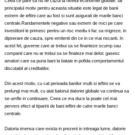
Ceea ce pare sa nu fie cazul la nivelul economiei globale. Iar
principalul motiv pentru aceasta situatie este legat de banii
extrem de ieftini care au fost si sunt asigurati de marile banci
centrale.Randamentele negative sau extrem de mici pe care
investitorii le primesc pentru un risc mediu ii fac sa migreze, in
dipserare de cauza, spre emitenti din ce in ce mai riscanti. In
acest fel, guverne care ar trebui sa se finanteze scump sau
companii care nu ar trebui sa se finateze mai deloc gasesc
amatori care sa puna bani la bataie in pofida comportamentul
discutabil al creditatilor.
Din acest motiv, cu cat perioada banilor multi si ieftini se va
prelungi mai mult, cu atat balonul datoriei globale va continua sa
se umfle in continuare. Ceea ce ma duce la poate cel mai
pervers efect al tiparirii de bani ieftini de catre marile banci
centrale.
Datoria imensa care exista in prezent in intreaga lume, datorie