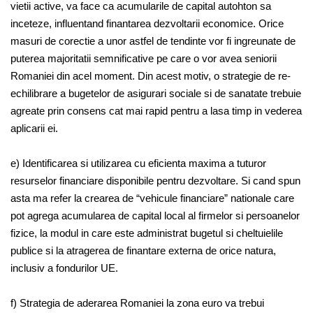
vietii active, va face ca acumularile de capital autohton sa
inceteze, influentand finantarea dezvoltarii economice. Orice
masuri de corectie a unor astfel de tendinte vor fi ingreunate de
puterea majoritatii semnificative pe care o vor avea seniorii
Romaniei din acel moment. Din acest motiv, o strategie de re-
echilibrare a bugetelor de asigurari sociale si de sanatate trebuie
agreate prin consens cat mai rapid pentru a lasa timp in vederea
aplicarii ei.
e) Identificarea si utilizarea cu eficienta maxima a tuturor
resurselor financiare disponibile pentru dezvoltare. Si cand spun
asta ma refer la crearea de “vehicule financiare” nationale care
pot agrega acumularea de capital local al firmelor si persoanelor
fizice, la modul in care este administrat bugetul si cheltuielile
publice si la atragerea de finantare externa de orice natura,
inclusiv a fondurilor UE.
f) Strategia de aderarea Romaniei la zona euro va trebui