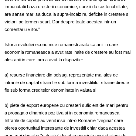
imbunatatii baza cresterii economice, care ii da sustenabilitate,
are sanse mari sa duca la supra-incalzire, deficite in crestere si
victorii pe termen scurt. Dar despre toate acestea intr-un
comentariu viitor.”
Istoria evolutiei economice romanesti arata ca anii in care
economia romaneasca a avut rate inalte de crestere au fost mai
ales anii in care tara a avut la dispozitie:
a) resurse financiare din belsug, reprezentate mai ales de
intrarile de capital strain fie sub forma investitiilor straine directe
fie sub forma creditelor denominate in valuta si
b) piete de export europene cu cresteri suficient de mari pentru
a propaga o dinamica pozitiva si in economia romaneasca.
Intrarile de capital au venit insa intr-o Romanie “virgina” care
oferea oportunitati interesante de investitii chiar daca acestea
erau mai degraba “naturale” decat consecinta unei strategii de