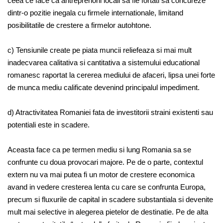
ceea ce face ca antreprenorii locali sa fie fortati sa concureze
dintr-o pozitie inegala cu firmele internationale, limitand
posibilitatile de crestere a firmelor autohtone.
c) Tensiunile create pe piata muncii reliefeaza si mai mult
inadecvarea calitativa si cantitativa a sistemului educational
romanesc raportat la cererea mediului de afaceri, lipsa unei forte
de munca mediu calificate devenind principalul impediment.
d) Atractivitatea Romaniei fata de investitorii straini existenti sau
potentiali este in scadere.
Aceasta face ca pe termen mediu si lung Romania sa se
confrunte cu doua provocari majore. Pe de o parte, contextul
extern nu va mai putea fi un motor de crestere economica
avand in vedere cresterea lenta cu care se confrunta Europa,
precum si fluxurile de capital in scadere substantiala si devenite
mult mai selective in alegerea pietelor de destinatie. Pe de alta