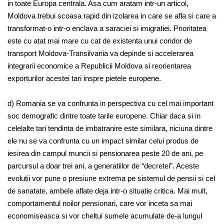
in toate Europa centrala. Asa cum aratam intr-un articol,
Moldova trebui scoasa rapid din izolarea in care se afla si care a
transformat-o intr-o enclava a saraciei si imigratiei. Prioritatea
este cu atat mai mare cu cat de existenta unui coridor de
transport Moldova-Transilvania va depinde si accelerarea
integrarii economice a Republicii Moldova si reorientarea
exporturilor acestei tari inspre pietele europene.
d) Romania se va confrunta in perspectiva cu cel mai important
soc demografic dintre toate tarile europene. Chiar daca si in
celelalte tari tendinta de imbatranire este similara, niciuna dintre
ele nu se va confrunta cu un impact similar celui produs de
iesirea din campul muncii si pensionarea peste 20 de ani, pe
parcursul a doar trei ani, a generatiilor de “decretei”. Aceste
evolutii vor pune o presiune extrema pe sistemul de pensii si cel
de sanatate, ambele aflate deja intr-o situatie critica. Mai mult,
comportamentul noilor pensionari, care vor inceta sa mai
economiseasca si vor cheltui sumele acumulate de-a lungul