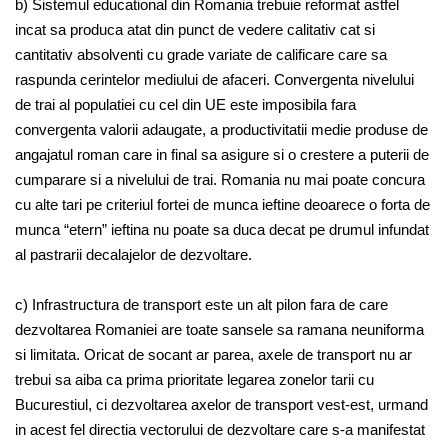
b) Sistemul educational din Romania trebuie reformat astfel
incat sa produca atat din punct de vedere calitativ cat si
cantitativ absolventi cu grade variate de calificare care sa
raspunda cerintelor mediului de afaceri. Convergenta nivelului
de trai al populatiei cu cel din UE este imposibila fara
convergenta valorii adaugate, a productivitatii medie produse de
angajatul roman care in final sa asigure si o crestere a puterii de
cumparare si a nivelului de trai. Romania nu mai poate concura
cu alte tari pe criteriul fortei de munca ieftine deoarece o forta de
munca “etern” ieftina nu poate sa duca decat pe drumul infundat
al pastrarii decalajelor de dezvoltare.
c) Infrastructura de transport este un alt pilon fara de care
dezvoltarea Romaniei are toate sansele sa ramana neuniforma
si limitata. Oricat de socant ar parea, axele de transport nu ar
trebui sa aiba ca prima prioritate legarea zonelor tarii cu
Bucurestiul, ci dezvoltarea axelor de transport vest-est, urmand
in acest fel directia vectorului de dezvoltare care s-a manifestat