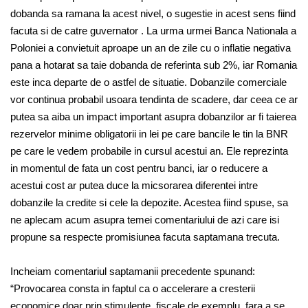
dobanda sa ramana la acest nivel, o sugestie in acest sens fiind
facuta si de catre guvernator . La urma urmei Banca Nationala a
Poloniei a convietuit aproape un an de zile cu o inflatie negativa
pana a hotarat sa taie dobanda de referinta sub 2%, iar Romania
este inca departe de o astfel de situatie. Dobanzile comerciale
vor continua probabil usoara tendinta de scadere, dar ceea ce ar
putea sa aiba un impact important asupra dobanzilor ar fi taierea
rezervelor minime obligatorii in lei pe care bancile le tin la BNR
pe care le vedem probabile in cursul acestui an. Ele reprezinta
in momentul de fata un cost pentru banci, iar o reducere a
acestui cost ar putea duce la micsorarea diferentei intre
dobanzile la credite si cele la depozite. Acestea fiind spuse, sa
ne aplecam acum asupra temei comentariului de azi care isi
propune sa respecte promisiunea facuta saptamana trecuta.
Incheiam comentariul saptamanii precedente spunand:
“Provocarea consta in faptul ca o accelerare a cresterii
economice doar prin stimulente, fiscale de exemplu, fara a se