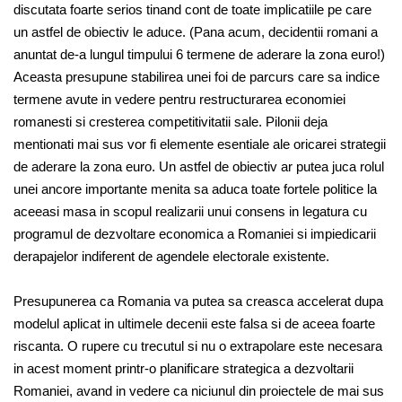
discutata foarte serios tinand cont de toate implicatiile pe care
un astfel de obiectiv le aduce. (Pana acum, decidentii romani a
anuntat de-a lungul timpului 6 termene de aderare la zona euro!)
Aceasta presupune stabilirea unei foi de parcurs care sa indice
termene avute in vedere pentru restructurarea economiei
romanesti si cresterea competitivitatii sale. Pilonii deja
mentionati mai sus vor fi elemente esentiale ale oricarei strategii
de aderare la zona euro. Un astfel de obiectiv ar putea juca rolul
unei ancore importante menita sa aduca toate fortele politice la
aceeasi masa in scopul realizarii unui consens in legatura cu
programul de dezvoltare economica a Romaniei si impiedicarii
derapajelor indiferent de agendele electorale existente.
Presupunerea ca Romania va putea sa creasca accelerat dupa
modelul aplicat in ultimele decenii este falsa si de aceea foarte
riscanta. O rupere cu trecutul si nu o extrapolare este necesara
in acest moment printr-o planificare strategica a dezvoltarii
Romaniei, avand in vedere ca niciunul din proiectele de mai sus