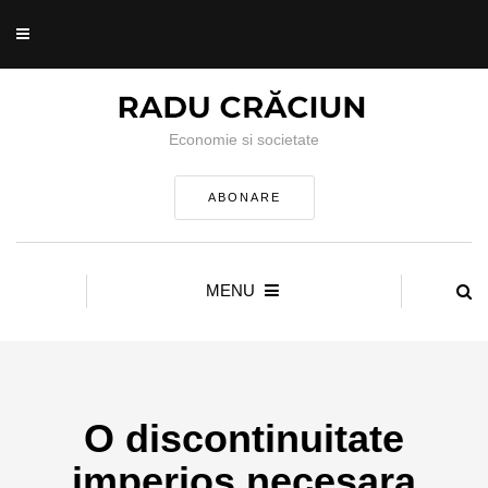
Economie si societate
ABONARE
MENU
O discontinuitate
imperios necesara