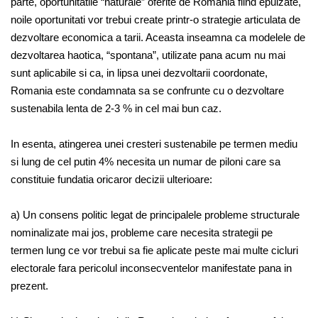
parte, oportunitatile “naturale” oferite de Romania fiind epuizate,
noile oportunitati vor trebui create printr-o strategie articulata de
dezvoltare economica a tarii. Aceasta inseamna ca modelele de
dezvoltarea haotica, “spontana”, utilizate pana acum nu mai
sunt aplicabile si ca, in lipsa unei dezvoltarii coordonate,
Romania este condamnata sa se confrunte cu o dezvoltare
sustenabila lenta de 2-3 % in cel mai bun caz.
In esenta, atingerea unei cresteri sustenabile pe termen mediu
si lung de cel putin 4% necesita un numar de piloni care sa
constituie fundatia oricaror decizii ulterioare:
a) Un consens politic legat de principalele probleme structurale
nominalizate mai jos, probleme care necesita strategii pe
termen lung ce vor trebui sa fie aplicate peste mai multe cicluri
electorale fara pericolul inconsecventelor manifestate pana in
prezent.