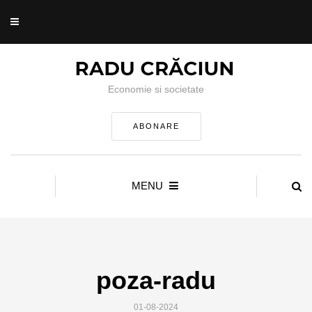
Economie si societate
ABONARE
MENU
poza-radu
01-08-2024