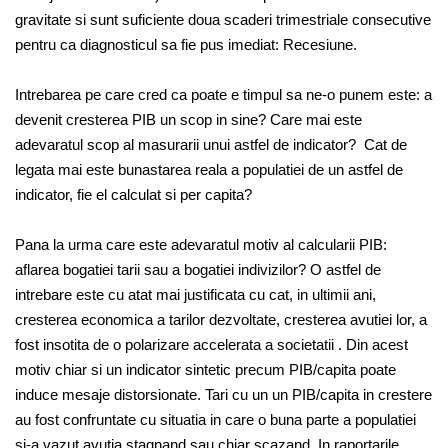
gravitate si sunt suficiente doua scaderi trimestriale consecutive
pentru ca diagnosticul sa fie pus imediat: Recesiune.
Intrebarea pe care cred ca poate e timpul sa ne-o punem este: a
devenit cresterea PIB un scop in sine? Care mai este
adevaratul scop al masurarii unui astfel de indicator? Cat de
legata mai este bunastarea reala a populatiei de un astfel de
indicator, fie el calculat si per capita?
Pana la urma care este adevaratul motiv al calcularii PIB:
aflarea bogatiei tarii sau a bogatiei indivizilor? O astfel de
intrebare este cu atat mai justificata cu cat, in ultimii ani,
cresterea economica a tarilor dezvoltate, cresterea avutiei lor, a
fost insotita de o polarizare accelerata a societatii . Din acest
motiv chiar si un indicator sintetic precum PIB/capita poate
induce mesaje distorsionate. Tari cu un un PIB/capita in crestere
au fost confruntate cu situatia in care o buna parte a populatiei
si-a vazut avutia stagnand sau chiar scazand. In raportarile