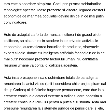
tara este o abordare simplista. Caci, prin prisma schimbarilor
tehnologice spectaculoase prezente si viitoare, legarea cresterii
economice de marimea populatiei devine din ce in ce mai putin
convingatoare.
Este de asteptat ca forta de munca, indiferent de gradul ei de
calificare, sa aiba un rol in scadere in ce priveste activitatile
economice, automatizarea lanturilor de productie, sistemele-
expert si cele dotate cu inteligenta artificiala facand din ce in ce
mai putin necesara prezenta factorului uman. Nu cantitatea
resursei umane va conta, ci calitatea acesteia.
Asta insa presupune insa o schimbare totala de paradigma:
renuntarea la lantul vicios (unii il considera chiar un joc piramidal
de tip Caritas) al deficitelor bugetare permanente, care duc la o
crestere continua a datoriei externe a tarilor si care necesita o
crestere continua a PIB-ului pentru a putea fi sustinuta. Asta mai
prespune renuntarea la sistemele publice de pensii care, si ele,