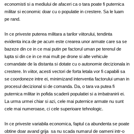
economisti si a mediului de afaceri ca o tara poate fi puternica
militar si economic doar cu o populatie in crestere. Sa le luam
pe rand.
In ce priveste puterea militara a tarilor viitorului, tendinta
evidenta inca de pe acum este crearea unor armate care sa se
bazeze din ce in ce mai putin pe factorul uman pe terenul de
lupta si din ce in ce mai mult pe drone si alte vehicule
comandate de la distanta si dotate cu o autonomie decizionala in
crestere. In viitor, acesti vectori de forta letala vor fi capabili sa
se coordoneze intre ei, minimizand interventia factorului uman in
procesul decizional si de comanda. Da, o tara va putea fi
puternica militar in pofida scaderii populatiei si a imbatranirii ei.
La urma urmei chiar si azi, cele mai puternice armate nu sunt
cele mai numeroase, ci cele superioare tehnologic.
In ce priveste variabila economica, faptul ca abundenta se poate
obtine doar avand grija sa nu scada numarul de oameni intr-o