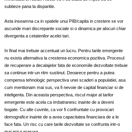
subtieze pana la disparitie.
Asta inseamna ca in spatele unui PIB/capita in crestere se vor
ascunde mari discrepante sociale si o dinamica pe alocuri chiar
divergenta a cetatenilor acelei tari.
In final mai trebuie accentuat un lucru. Pentru tarile emergente
nu exista alternativa la cresterea economica pozitiva. Procesul
de recuperare a decalajelor fata de economiile dezvoltate trebuie
sa continue intr-un ritm sustinut. Deoarece pentru a putea
compensa tehnologic perspectiva unei scaderi a populatiei, asa
cum mentionam mai sus, va fi nevoie de capital financiar si de
inteligenta. Din aceasta perspectiva, riscul major al tarilor
emergente este acela ca imbatranesc inainte de a deveni
bogate. Cu alte cuvinte, ca vor fi confruntate cu provocari
demografice inainte de a avea capacitatea financiara de a le
face fata. Un risc cu care tarile dezvoltate se confrunta intr-o
mai mica masura.