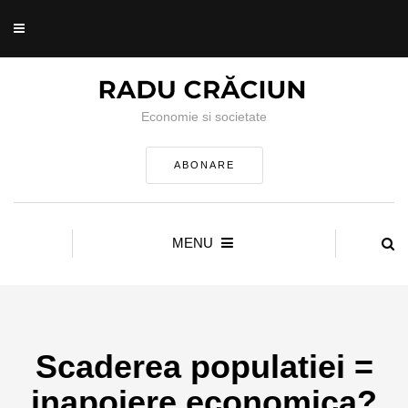
Economie si societate
ABONARE
MENU
Scaderea populatiei =
inapoiere economica?