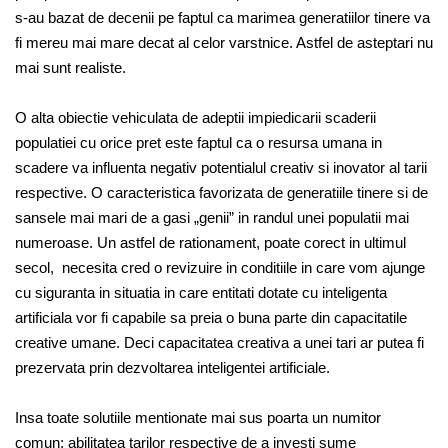
s-au bazat de decenii pe faptul ca marimea generatiilor tinere va
fi mereu mai mare decat al celor varstnice. Astfel de asteptari nu
mai sunt realiste.
O alta obiectie vehiculata de adeptii impiedicarii scaderii
populatiei cu orice pret este faptul ca o resursa umana in
scadere va influenta negativ potentialul creativ si inovator al tarii
respective. O caracteristica favorizata de generatiile tinere si de
sansele mai mari de a gasi „genii” in randul unei populatii mai
numeroase. Un astfel de rationament, poate corect in ultimul
secol, necesita cred o revizuire in conditiile in care vom ajunge
cu siguranta in situatia in care entitati dotate cu inteligenta
artificiala vor fi capabile sa preia o buna parte din capacitatile
creative umane. Deci capacitatea creativa a unei tari ar putea fi
prezervata prin dezvoltarea inteligentei artificiale.
Insa toate solutiile mentionate mai sus poarta un numitor
comun: abilitatea tarilor respective de a investi sume