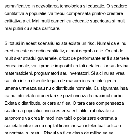
semnificative in dezvoltarea tehnologica si educatie. O scadere
cantitativa a populatiei va trebui compensata printr-o crestere
calitativa a ei. Mai multi oameni cu educatie superioara si mult
mai putini cu slaba calificare.
Si totusi in acest scenariu exista exista un risc. Numai ca el nu
cred ca este de ordin cantitativ, ci mai degraba etic. Oricat de
mult s-ar stradui guvernele, oricat de performante ar fi sistemele
educationale, va fi practic imposibil ca toti cetatenii lor sa devina
matematicieni, programatori sau inventatori. Si aici nu as vrea
sa intru intr-o discutie legata de masura in care inteligenta
umana urmeaza sau nu o distributie normala. Cu siguranta insa
ca nu toti cetatenii unei tari se pozitioneaza la maximul curbei.
Exista o distributie, oricare ar fi ea. O tara care compenseaza
scaderea populatiei prin cresterea entitatilor robotizate si
autonome va crea in mod inevitabil o polarizare extrema a
societatii intre cei cu capital financiar sau intelectual, adica o
minoritate, si restul. Riscul va fi ca clasa de mijloc sa se