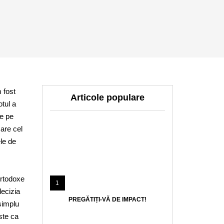
 fost
Articole populare
otul a
te pe
are cel
le de
ortodoxe
1
decizia
PREGĂTIȚI-VĂ DE IMPACT!
simplu
ste ca