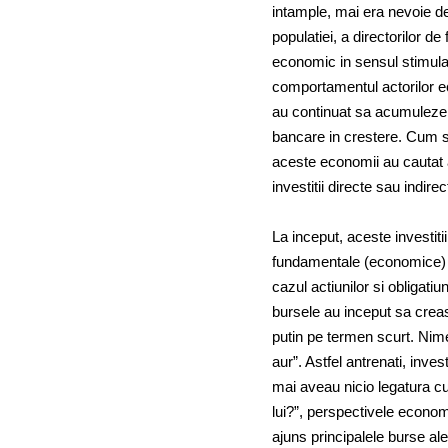
intample, mai era nevoie de
populatiei, a directorilor d
economic in sensul stimulari
comportamentul actorilor ec
au continuat sa acumuleze e
bancare in crestere. Cum sc
aceste economii au cautat a
investitii directe sau indirec
La inceput, aceste investit
fundamentale (economice) pe
cazul actiunilor si obligatiun
bursele au inceput sa creasc
putin pe termen scurt. Nime
aur”. Astfel antrenati, inves
mai aveau nicio legatura c
lui?”, perspectivele econom
ajuns principalele burse ale