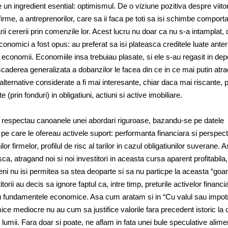
 un ingredient esential: optimismul. De o viziune pozitiva despre viito
e firme, a antreprenorilor, care sa ii faca pe toti sa isi schimbe compor
i cererii prin comenzile lor. Acest lucru nu doar ca nu s-a intamplat, 
onomici a fost opus: au preferat sa isi plateasca creditele luate anter
conomii. Economiile insa trebuiau plasate, si ele s-au regasit in dep
aderea generalizata a dobanzilor le facea din ce in ce mai putin atra
lternative considerate a fi mai interesante, chiar daca mai riscante,
te (prin fonduri) in obligatiuni, actiuni si active imobiliare.
ii respectau canoanele unei abordari riguroase, bazandu-se pe datele
 care le ofereau activele suport: performanta financiara si perspecti
ilor firmelor, profilul de risc al tarilor in cazul obligatiunilor suverane. A
a, atragand noi si noi investitori in aceasta cursa aparent profitabila,
ni nu isi permitea sa stea deoparte si sa nu particpe la aceasta “go
titorii au decis sa ignore faptul ca, intre timp, preturile activelor financi
u fundamentele economice. Asa cum aratam si in “Cu valul sau impot
ice mediocre nu au cum sa justifice valorile fara precedent istoric la 
 lumii. Fara doar si poate, ne aflam in fata unei bule speculative alim