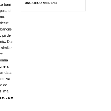
UNCATEGORIZED
(24)
ica bani
pus, si
rau.
ietuit,
 bancile
ipii de
imic. Dar
similar,
re.
onomia
iune ar
camdata,
pectiva
ne de
si mai
ase, care