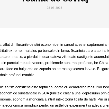
28-08-2015
i aflat din fluxurile de stiri economice, in cursul acestei saptamani am
tilitati extreme, mai ales pe bursele din lume. Scanteia care a aprins t
 care, practic, a pierdut in doar cateva zile toate castigurile acumula
r, din punctul meu de vedere, problemele sunt mai profunde, iar China 
care face ca bulgarele de zapada sa se rostogoleasca la vale. Bulgare
bale profund instabile.
uie sa fim constienti este faptul ca, odata cu demararea masurilor ne
 economice substantiale in SUA (unii zic chiar a unei depresiuni) prin 
omie, economia mondiala a intrat intr-o zona lipsita de harti. Pur si 
toria economica mondiala pentru un astfel de experiment si adevarul e