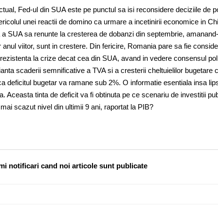
ctual, Fed-ul din SUA este pe punctul sa isi reconsidere deciziile de po
ricolul unei reactii de domino ca urmare a incetinirii economice in Ch
 a SUA sa renunte la cresterea de dobanzi din septembrie, amanand
anul viitor, sunt in crestere. Din fericire, Romania pare sa fie conside
ezistenta la crize decat cea din SUA, avand in vedere consensul poli
nta scaderii semnificative a TVA si a cresterii cheltuielilor bugetare 
 ca deficitul bugetar va ramane sub 2%. O informatie esentiala insa lip
Aceasta tinta de deficit va fi obtinuta pe ce scenariu de investitii pu
 mai scazut nivel din ultimii 9 ani, raportat la PIB?
i notificari cand noi articole sunt publicate