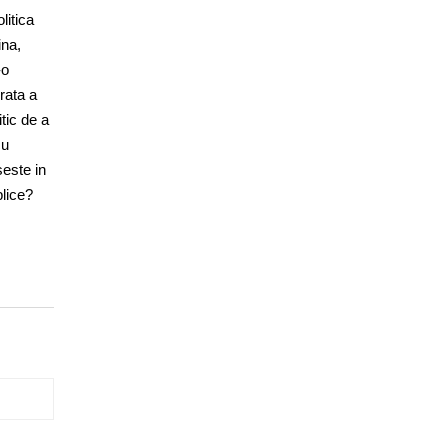
litica
ina,
-o
rata a
tic de a
cu
seste in
blice?