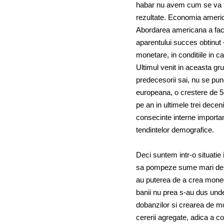
habar nu avem cum se va te
rezultate. Economia americ
Abordarea americana a facut 
aparentului succes obtinut 
monetare, in conditiile in 
Ultimul venit in aceasta g
predecesorii sai, nu se pun
europeana, o crestere de 5
pe an in ultimele trei decen
consecinte interne important
tendintelor demografice.
Deci suntem intr-o situatie
sa pompeze sume mari de ba
au puterea de a crea moneda
banii nu prea s-au dus unde 
dobanzilor si crearea de mo
cererii agregate, adica a co