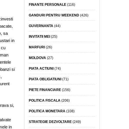
FINANTE PERSONALE
(116)
GANDURI PENTRU WEEKEND
(426)
zinvesti
pacate,
GUVERNANTA
(44)
e, sa
INVITATII MEI
(25)
ustari in
MARFURI
(26)
 cu
raman
MOLDOVA
(27)
entele
PIATA ACTIUNI
(74)
obanzi si
,
PIATA OBLIGATIUNI
(71)
curent
PIETE FINANCIARE
(156)
POLITICA FISCALA
(206)
rava si,
POLITICA MONETARA
(108)
salvate
STRATEGIE DEZVOLTARE
(249)
mele in