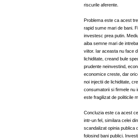
riscurile aferente.
Problema este ca acest tren 
rapid sume mari de bani. F
investesc prea putin. Mediu
aiba semne mari de intrebare
viitor. Iar aceasta nu face
lichiditate, creand bule spec
prudente neinvestind, econ
economice creste, dar orice
noi injectii de lichiditate, 
consumatorii si firmele nu i
este fragilizat de politicil
Concluzia este ca acest cer
intr-un fel, similara celei d
scandalizat opinia publica d
folosind bani publici. Invest