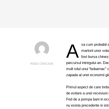
A
sa cum probabil at
martorii unor vola
fost bursa chineza
parcursul intregului an. Da
RADU CRACIUN
mult rolul unui “bobarnac” 
zapada al unei economii glo
Primul aspect de care treb
de evitare a unei recesiuni
Fed de a pompa bani in econ
nu exista precedente in is