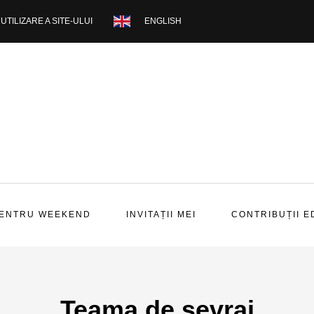
UTILIZARE A SITE-ULUI
ENGLISH
PENTRU WEEKEND
INVITAȚII MEI
CONTRIBUȚII E
Teama de sevraj