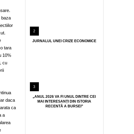
nsare.
e baza
ctiilor
2
ut.
e
JURNALUL UNEI CRIZE ECONOMICE
o tara
cu 10%
, cu
rii
3
ntinua
„ANUL 2026 VA FI UNUL DINTRE CEI
iar daca
MAI INTERESANȚI DIN ISTORIA
RECENTĂ A BURSEI”
 arata ca
a a
ularea
e