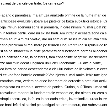
ftini creat de bancile centrale. Ce urmeaza?
 Facand o paranteza, ma amuza analizele primite de la nume mari de
anticipeze evolutiile viitoare ale pietelor pe baza evolutiilor istorice. 
deja intr-un scenariu scris in premiera, in care nimeni nu mai jucat ni
 teritorii pentru care nu exista harti. Am intrat in aceasta zona ca 
men scurt. Am rezolvat-o, dar nu stim cum sa iesim din situatia crea
t o problema si mai mare pe termen lung. Pentru ca surplusul de lic
t si sa ne intoarcem la niste parametri de functionare normali ai econo
ati sa balteasca asa, la nesfarsit, fara consecinte negative. Iar drenare
dureze mai mult decat lungimea unui ciclu economic. Cu alte cuvinte,
ea intra pe partea descendenta a ciclului inainte ca lichiditatea in exc
nci ce vor face bancile centrale? Vor injecta si mai multa lichiditate ign
mdata insa, vedem ca orice incercare de corectie a preturilor active
e intampinata cu teama si accese de panica. Curios, nu? Toata lumea st
upraevaluate raportat la fundamentele economice, dar nimeni nu vrea 
simplu pentru ca, la fel ca in perioada crizei, investitorii au urcat in tr
d de banii ieftini si pariind pe castiguri pe termen scurt, dar subevaluan