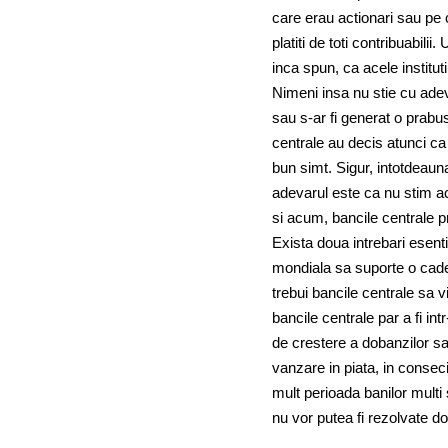
care erau actionari sau pe c
platiti de toti contribuabili
inca spun, ca acele instituti
Nimeni insa nu stie cu adeva
sau s-ar fi generat o prabu
centrale au decis atunci ca 
bun simt. Sigur, intotdeaun
adevarul este ca nu stim ac
si acum, bancile centrale pr
Exista doua intrebari esent
mondiala sa suporte o cadere
trebui bancile centrale sa 
bancile centrale par a fi int
de crestere a dobanzilor sau
vanzare in piata, in consec
mult perioada banilor multi
nu vor putea fi rezolvate doar