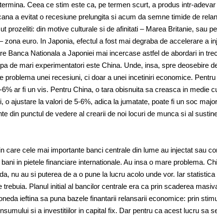
rmina. Ceea ce stim este ca, pe termen scurt, a produs intr-adevar
ana a evitat o recesiune prelungita si acum da semne timide de rela
prozeliti: din motive culturale si de afinitati – Marea Britanie, sau p
– zona euro. In Japonia, efectul a fost mai degraba de accelerare a inje
care Banca Nationala a Japoniei mai incercase astfel de abordari in trec
rupa de mari experimentatori este China. Unde, insa, spre deosebire d
e problema unei recesiuni, ci doar a unei incetiniri economice. Pentru 
-6% ar fi un vis. Pentru China, o tara obisnuita sa creasca in medie 
ii, o ajustare la valori de 5-6%, adica la jumatate, poate fi un soc major
e din punctul de vedere al crearii de noi locuri de munca si al sustine
 in care cele mai importante banci centrale din lume au injectat sau co
ni in pietele financiare internationale. Au insa o mare problema. Ch
, nu au si puterea de a o pune la lucru acolo unde vor. Iar statistica
trebuia. Planul initial al bancilor centrale era ca prin scaderea masiv
neda ieftina sa puna bazele finantarii relansarii economice: prin stim
nsumului si a investitiilor in capital fix. Dar pentru ca acest lucru sa s