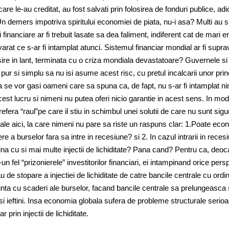
are le-au creditat, au fost salvati prin folosirea de fonduri publice, ad
i. Un demers impotriva spiritului economiei de piata, nu-i asa? Multi au s
i financiare ar fi trebuit lasate sa dea faliment, indiferent cat de mari e
rat ce s-ar fi intamplat atunci. Sistemul financiar mondial ar fi suprav
sire in lant, terminata cu o criza mondiala devastatoare? Guvernele si
pur si simplu sa nu isi asume acest risc, cu pretul incalcarii unor princ
a se vor gasi oameni care sa spuna ca, de fapt, nu s-ar fi intamplat n
est lucru si nimeni nu putea oferi nicio garantie in acest sens. In mod 
efera “raul”pe care il stiu in schimbul unei solutii de care nu sunt sigu
iale aici, la care nimeni nu pare sa riste un raspuns clar: 1.Poate ec
 a burselor fara sa intre in recesiune? si 2. In cazul intrarii in reces
vina cu si mai multe injectii de lichiditate? Pana cand? Pentru ca, deo
r-un fel “prizonierele” investitorilor financiari, ei intampinand orice pers
 de stopare a injectiei de lichiditate de catre bancile centrale cu ordi
inta cu scaderi ale burselor, facand bancile centrale sa prelungeasca 
 si ieftini. Insa economia globala sufera de probleme structurale serio
 prin injectii de lichiditate.