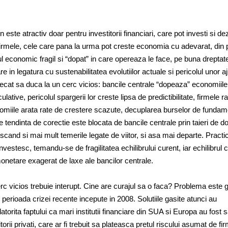
este atractiv doar pentru investitorii financiari, care pot investi si de
irmele, cele care pana la urma pot creste economia cu adevarat, din 
l economic fragil si “dopat” in care opereaza le face, pe buna dreptat
 in legatura cu sustenabilitatea evolutiilor actuale si pericolul unor aj
 decat sa duca la un cerc vicios: bancile centrale “dopeaza” economiile
ulative, pericolul spargerii lor creste lipsa de predictibilitate, firmele 
omiile arata rate de crestere scazute, decuplarea burselor de fundam
 tendinta de corectie este blocata de bancile centrale prin taieri de d
crescand si mai mult temerile legate de viitor, si asa mai departe. Practic
nvestesc, temandu-se de fragilitatea echilibrului curent, iar echilibrul 
e monetare exagerat de laxe ale bancilor centrale.
c vicios trebuie interupt. Cine are curajul sa o faca? Problema este g
in perioada crizei recente incepute in 2008. Solutiile gasite atunci au
atorita faptului ca mari institutii financiare din SUA si Europa au fost 
itorii privati, care ar fi trebuit sa plateasca pretul riscului asumat de fir