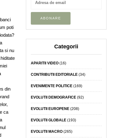
 banci
Cum poti
ciodata?
sa
Categorii
ta si nu
hiditate
APARITII VIDEO
(16)
miei
a
CONTRIBUTII EDITORIALE
(34)
EVENIMENTE POLITICE
(169)
es din
orand
EVOLUTII DEMOGRAFICE
(92)
lor,
EVOLUTII EUROPENE
(208)
ie ca
sa
EVOLUTII GLOBALE
(193)
enul
EVOLUTII MACRO
(265)
d