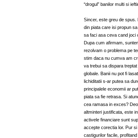
“drogul” banilor multi si ie
Sincer, este greu de spus.
din piata care isi propun sa 
sa faci asa ceva cand joci 
Dupa cum afirmam, suntem in
rezolvam o problema pe ter
stim daca nu cumva am crea
va trebui sa dispara trepta
globale. Banii nu pot fi las
lichiditatii s-ar putea sa 
principalele economii ar put
piata sa fie retrasa. Si atu
cea ramasa in exces? Deoca
altminteri justificata, est
activele financiare sunt s
accepte corectia lor. Pur si 
castigurilor facile, profitan