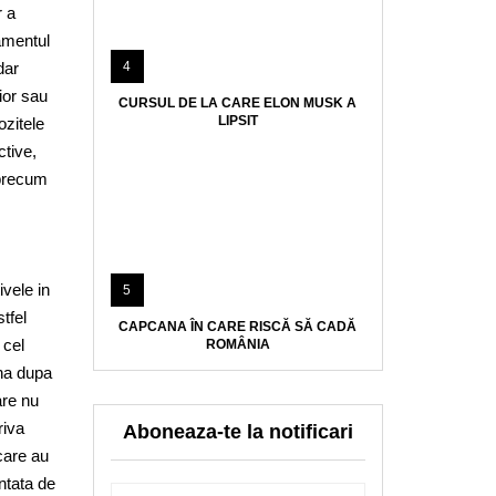
r a
tamentul
dar
4
ior sau
CURSUL DE LA CARE ELON MUSK A
LIPSIT
ozitele
ctive,
 precum
vele in
5
stfel
CAPCANA ÎN CARE RISCĂ SĂ CADĂ
 cel
ROMÂNIA
ana dupa
are nu
riva
Aboneaza-te la notificari
care au
entata de