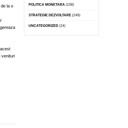
POLITICA MONETARA
(108)
 de la o
STRATEGIE DEZVOLTARE
(249)
r
UNCATEGORIZED
(24)
sugereaza
 acest
 venituri