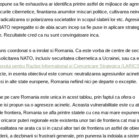
pune sa fie exhaustiva ar identifica printre astfel de mijloace de agre
acurile cibernetice, finantarea anumitor miscari politice, cultivarea nein
adicalizarea si polarizarea societatilor in scopul slabirii lor etc. Agres
 NATO nepregatite si de abia acum incep sa fie puse in aplicare strateg
. Rezultatele cred ca nu sunt convingatoare inca.
uns coordonat s-a inrolat si Romania. Ca este vorba de centre de sec
solicitarea NATO, inclusiv securitatea cibernetica a Ucrainei, sau ca 
orului pentru Razboi Informational si Comunicare Strategica (LARIC
cte, in esenta obiectivul este comun: neutralizarea agresiunilor acinet
 in alte state europene, Romania nefiind nici pe departe o exceptie.
ne pe care Romania este unica in acest tablou, prin faptul ca ofera o
re isi propun sa o agreseze acinetic. Aceasta vulnerabilitate este cu a
de frontiera, Romania se afla printre statele cu cea mai mare expuner
oricaror puteri regionale este existenta unor tari de frontiera cat mai 
alitatea ne arata ca si in cazul altor tari de frontiera un astfel de obie
ederii, a dezbinarii si frustrarii generale, prin punerea la indoiala a sist