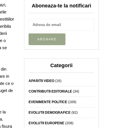
azi,
Aboneaza-te la notificari
rile
stitiilor
eribila
erii
te o
a se
Categorii
 din
are in
APARITII VIDEO
(16)
ute ce o
uget de
CONTRIBUTII EDITORIALE
(34)
EVENIMENTE POLITICE
(169)
e la
EVOLUTII DEMOGRAFICE
(92)
a.
EVOLUTII EUROPENE
(208)
a fisura