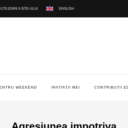
UTILIZARE A SITE-ULUI
ENGLISH
PENTRU WEEKEND
INVITAȚII MEI
CONTRIBUȚII E
Agresiunea impotriva