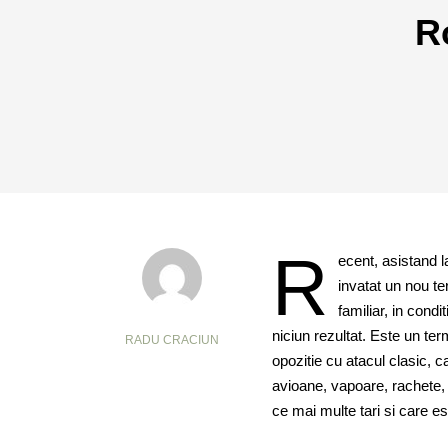
R
R
ecent, asistand 
invatat un nou t
familiar, in cond
niciun rezultat. Este un ter
RADU CRACIUN
opozitie cu atacul clasic, 
avioane, vapoare, rachete, i
ce mai multe tari si care e