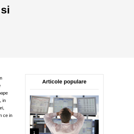
si
am
Articole populare
e
roape
, in
ri,
n ce in
1