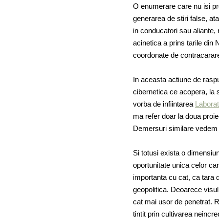
O enumerare care nu isi pro
generarea de stiri false, at
in conducatori sau aliante, r
acinetica a prins tarile din
coordonate de contracarare
In aceasta actiune de rasp
cibernetica ce acopera, la 
vorba de infiintarea
Laborat
ma refer doar la doua proie
Demersuri similare vedem si
Si totusi exista o dimensiu
oportunitate unica celor ca
importanta cu cat, ca tara 
geopolitica. Deoarece visul 
cat mai usor de penetrat. Re
tintit prin cultivarea neincr