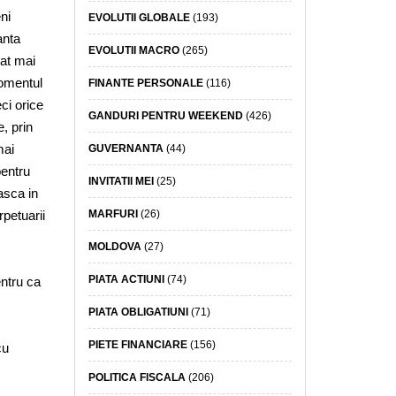
ni
EVOLUTII GLOBALE
(193)
anta
EVOLUTII MACRO
(265)
tat mai
momentul
FINANTE PERSONALE
(116)
eci orice
GANDURI PENTRU WEEKEND
(426)
, prin
mai
GUVERNANTA
(44)
pentru
INVITATII MEI
(25)
asca in
MARFURI
(26)
rpetuarii
MOLDOVA
(27)
PIATA ACTIUNI
(74)
entru ca
PIATA OBLIGATIUNI
(71)
PIETE FINANCIARE
(156)
cu
POLITICA FISCALA
(206)