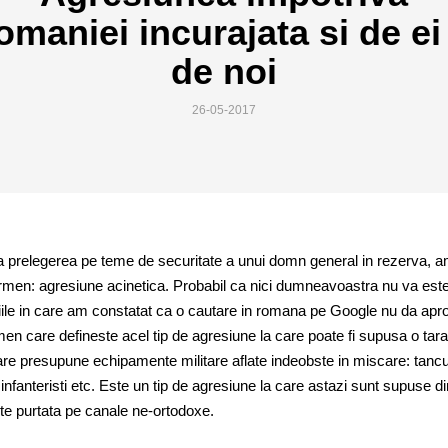
omaniei incurajata si de ei 
de noi
26-05-2017
la prelegerea pe teme de securitate a unui domn general in rezerva, 
ermen: agresiune acinetica.
Probabil
ca nici dumneavoastra nu va est
itiile in care am constatat ca o cautare in romana pe Google nu da ap
men care defineste acel tip de agresiune la care poate fi supusa o tara
care presupune echipamente militare aflate indeobste in miscare: tancu
nfanteristi etc. Este un tip de agresiune la care astazi sunt supuse di
ste purtata pe canale ne-ortodoxe.