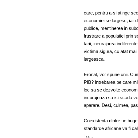
care, pentru a-si atinge scop
economiei se largesc, iar de
publice, mentinerea in subde
frustrare a populatiei prin s
tarii, incurajarea indiferente
victima sigura, cu atat mai 
largeasca.
Eronat, vor spune unii. Cum
PIB? Intrebarea pe care mili
loc sa se dezvolte economi
incurajeaza sa isi scada ve
aparare. Desi, culmea, past
Coexistenta dintre un buget
standarde africane va fi ca