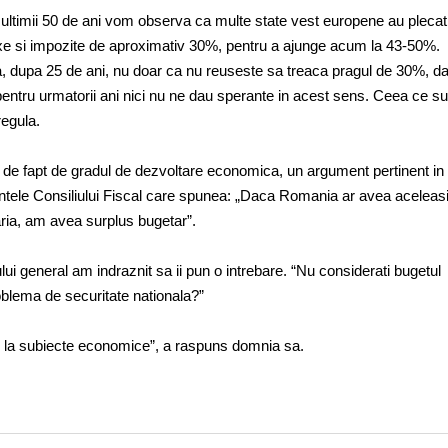
ultimii 50 de ani vom observa ca multe state vest europene au plecat
taxe si impozite de aproximativ 30%, pentru a ajunge acum la 43-50%.
 dupa 25 de ani, nu doar ca nu reuseste sa treaca pragul de 30%, da
te pentru urmatorii ani nici nu ne dau sperante in acest sens. Ceea ce 
regula.
 de fapt de gradul de dezvoltare economica, un argument pertinent in
intele Consiliului Fiscal care spunea: „Daca Romania ar avea aceleasi
aria, am avea surplus bugetar”.
lui general am indraznit sa ii pun o intrebare. “Nu considerati bugetul
blema de securitate nationala?”
p la subiecte economice”, a raspuns domnia sa.