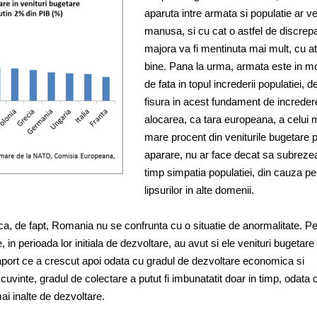
aparuta intre armata si populatie ar ve
manusa, si cu cat o astfel de discrep
majora va fi mentinuta mai mult, cu a
bine. Pana la urma, armata este in 
de fata in topul increderii populatiei, d
fisura in acest fundament de incredere
alocarea, ca tara europeana, a celui 
mare procent din veniturile bugetare 
aparare, nu ar face decat sa subreze
timp simpatia populatiei, din cauza pe
lipsurilor in alte domenii.
ca, de fapt, Romania nu se confrunta cu o situatie de anormalitate. P
 in perioada lor initiala de dezvoltare, au avut si ele venituri bugetare
aport ce a crescut apoi odata cu gradul de dezvoltare economica si
te cuvinte, gradul de colectare a putut fi imbunatatit doar in timp, odata 
i inalte de dezvoltare.