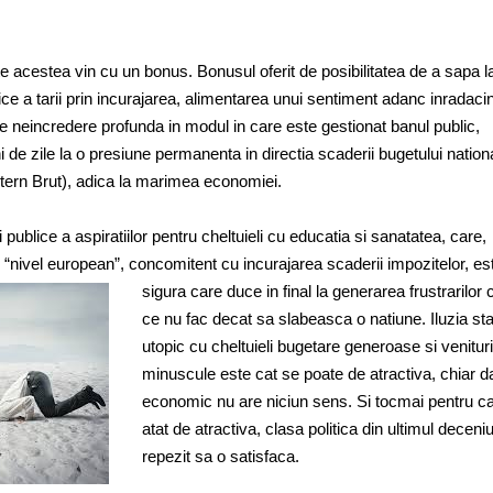
e acestea vin cu un bonus. Bonusul oferit de posibilitatea de a sapa l
ce a tarii prin incurajarea, alimentarea unui sentiment adanc inradacin
e neincredere profunda in modul in care este gestionat banul public,
 de zile la o presiune permanenta in directia scaderii bugetului nation
ntern Brut), adica la marimea economiei.
i publice a aspiratiilor pentru cheltuieli cu educatia si sanatatea, care,
n “nivel european”, concomitent cu incurajarea scaderii impozitelor, e
sigura care duce in final la generarea frustrarilor 
ce nu fac decat sa slabeasca o natiune. Iluzia sta
utopic cu cheltuieli bugetare generoase si venituri
minuscule este cat se poate de atractiva, chiar 
economic nu are niciun sens. Si tocmai pentru c
atat de atractiva, clasa politica din ultimul deceni
repezit sa o satisfaca.