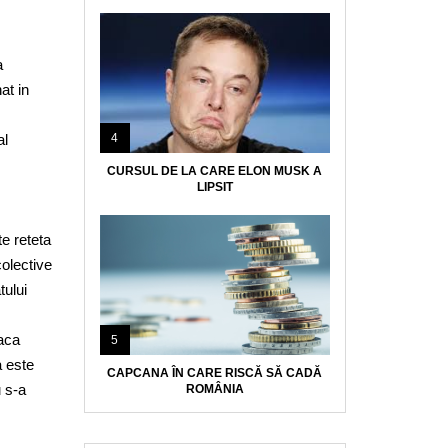
a
at in
al
4
CURSUL DE LA CARE ELON MUSK A
LIPSIT
ste
reteta
colective
tului
daca
5
a este
CAPCANA ÎN CARE RISCĂ SĂ CADĂ
u s-a
ROMÂNIA