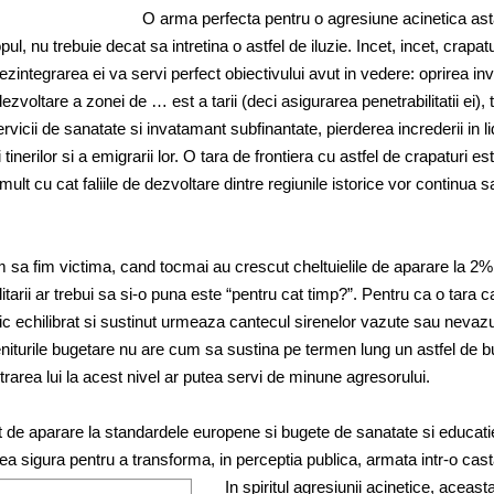
O arma perfecta pentru o agresiune acinetica ast
ul, nu trebuie decat sa intretina o astfel de iluzie. Incet, incet, crapatu
zintegrarea ei va servi perfect obiectivului avut in vedere: oprirea inve
zvoltare a zonei de … est a tarii (deci asigurarea penetrabilitatii ei), t
ervicii de sanatate si invatamant subfinantate, pierderea increderii in lid
i tinerilor si a emigrarii lor. O tara de frontiera cu astfel de crapaturi es
mult cu cat faliile de dezvoltare dintre regiunile istorice vor continua s
 sa fim victima, cand tocmai au crescut cheltuielile de aparare la 2%
tarii ar trebui sa si-o puna este “pentru cat timp?”. Pentru ca o tara c
c echilibrat si sustinut urmeaza cantecul sirenelor vazute sau nevaz
niturile bugetare nu are cum sa sustina pe termen lung un astfel de b
rarea lui la acest nivel ar putea servi de minune agresorului.
 de aparare la standardele europene si bugete de sanatate si educati
lea sigura pentru a transforma, in perceptia publica, armata intr-o cast
In spiritul agresiunii acinetice, aceast