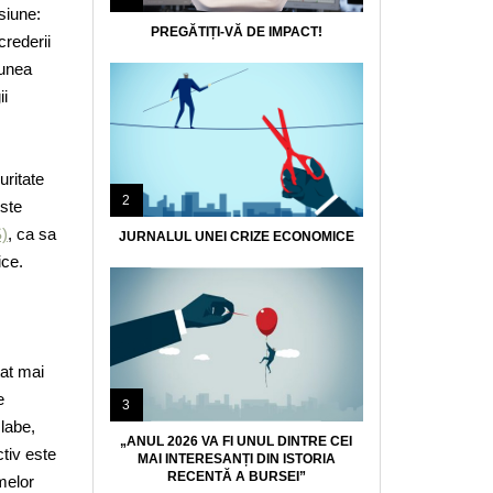
siune:
PREGĂTIȚI-VĂ DE IMPACT!
crederii
iunea
ii
uritate
2
este
S)
, ca sa
JURNALUL UNEI CRIZE ECONOMICE
ice.
tat mai
e
3
slabe,
„ANUL 2026 VA FI UNUL DINTRE CEI
ctiv este
MAI INTERESANȚI DIN ISTORIA
RECENTĂ A BURSEI”
emelor