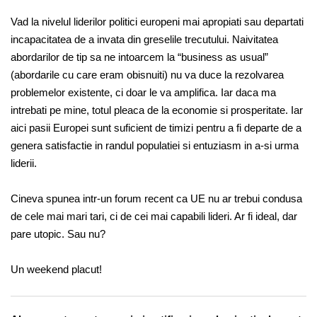
Vad la nivelul liderilor politici europeni mai apropiati sau departati
incapacitatea de a invata din greselile trecutului. Naivitatea
abordarilor de tip sa ne intoarcem la “business as usual”
(abordarile cu care eram obisnuiti) nu va duce la rezolvarea
problemelor existente, ci doar le va amplifica. Iar daca ma
intrebati pe mine, totul pleaca de la economie si prosperitate. Iar
aici pasii Europei sunt suficient de timizi pentru a fi departe de a
genera satisfactie in randul populatiei si entuziasm in a-si urma
liderii.
Cineva spunea intr-un forum recent ca UE nu ar trebui condusa
de cele mai mari tari, ci de cei mai capabili lideri. Ar fi ideal, dar
pare utopic. Sau nu?
Un weekend placut!