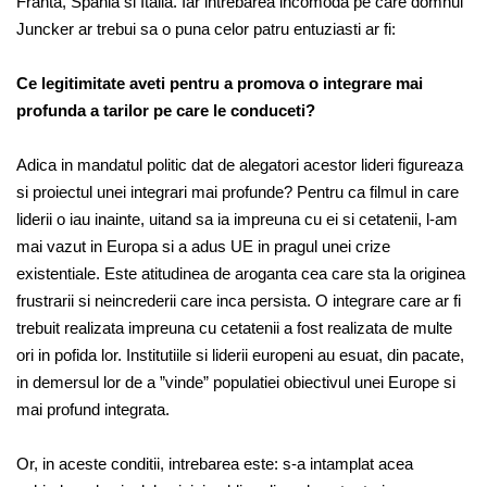
Franta, Spania si Italia. Iar intrebarea incomoda pe care domnul
Juncker ar trebui sa o puna celor patru entuziasti ar fi:
Ce legitimitate aveti pentru a promova o integrare mai
profunda a tarilor pe care le conduceti?
Adica in mandatul politic dat de alegatori acestor lideri figureaza
si proiectul unei integrari mai profunde? Pentru ca filmul in care
liderii o iau inainte, uitand sa ia impreuna cu ei si cetatenii, l-am
mai vazut in Europa si a adus UE in pragul unei crize
existentiale. Este atitudinea de aroganta cea care sta la originea
frustrarii si neincrederii care inca persista. O integrare care ar fi
trebuit realizata impreuna cu cetatenii a fost realizata de multe
ori in pofida lor. Institutiile si liderii europeni au esuat, din pacate,
in demersul lor de a ”vinde” populatiei obiectivul unei Europe si
mai profund integrata.
Or, in aceste conditii, intrebarea este: s-a intamplat acea