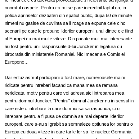
onoratul oaspete. Pentru ca mi se pare incredibil faptul ca, in
pofida aprinselor dezbateri din spatiul public, dupa 60 de minute
nimeni nu gasise de cuviinta sa il roage sa expuna cele cinci
scenarii pe care le propune liderilor europeni, unul dintre ele fiind
al Europei cu mai multe viteze. Din pacate mult mai interesante
au fost pentru unii raspunsurile d-lui Juncker in legatura cu
birocratia din ministerele Romaniei. Nici macar ale Comisiei
Europene…
Dar entuziasmul participarii a fost mare, numeroasele maini
ridicate pentru intrebari facand ca mana mea sa ramana
neridicata, motiv pentru care voi adresa aici intrebarea mea
pentru domnul Juncker. “Pentru” domnul Juncker nu in sensul in
care este o intrebare la care domnia sa sa raspunda, ci o
intrebare pentru a fi pusa de domnia sa mai departe liderilor
europeni, care s-au si grabit sa semnaleze optiunea lor pentru o
Europa cu doua viteze in care tarile lor sa fie nucleu: Germania,