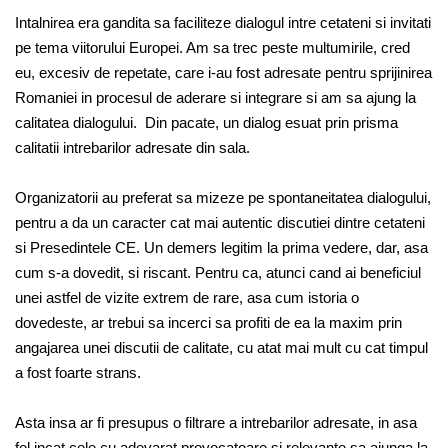
Intalnirea era gandita sa faciliteze dialogul intre cetateni si invitati
pe tema viitorului Europei. Am sa trec peste multumirile, cred
eu, excesiv de repetate, care i-au fost adresate pentru sprijinirea
Romaniei in procesul de aderare si integrare si am sa ajung la
calitatea dialogului. Din pacate, un dialog esuat prin prisma
calitatii intrebarilor adresate din sala.
Organizatorii au preferat sa mizeze pe spontaneitatea dialogului,
pentru a da un caracter cat mai autentic discutiei dintre cetateni
si Presedintele CE. Un demers legitim la prima vedere, dar, asa
cum s-a dovedit, si riscant. Pentru ca, atunci cand ai beneficiul
unei astfel de vizite extrem de rare, asa cum istoria o
dovedeste, ar trebui sa incerci sa profiti de ea la maxim prin
angajarea unei discutii de calitate, cu atat mai mult cu cat timpul
a fost foarte strans.
Asta insa ar fi presupus o filtrare a intrebarilor adresate, in asa
fel incat cele cu adevarat provocatoare si relevante sa ajunga la