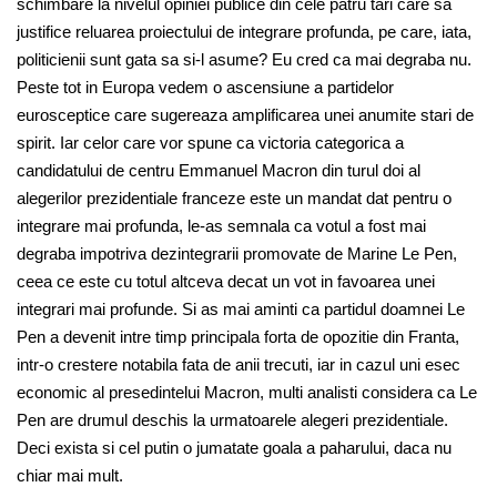
schimbare la nivelul opiniei publice din cele patru tari care sa
justifice reluarea proiectului de integrare profunda, pe care, iata,
politicienii sunt gata sa si-l asume? Eu cred ca mai degraba nu.
Peste tot in Europa vedem o ascensiune a partidelor
eurosceptice care sugereaza amplificarea unei anumite stari de
spirit. Iar celor care vor spune ca victoria categorica a
candidatului de centru Emmanuel Macron din turul doi al
alegerilor prezidentiale franceze este un mandat dat pentru o
integrare mai profunda, le-as semnala ca votul a fost mai
degraba impotriva dezintegrarii promovate de Marine Le Pen,
ceea ce este cu totul altceva decat un vot in favoarea unei
integrari mai profunde. Si as mai aminti ca partidul doamnei Le
Pen a devenit intre timp principala forta de opozitie din Franta,
intr-o crestere notabila fata de anii trecuti, iar in cazul uni esec
economic al presedintelui Macron, multi analisti considera ca Le
Pen are drumul deschis la urmatoarele alegeri prezidentiale.
Deci exista si cel putin o jumatate goala a paharului, daca nu
chiar mai mult.