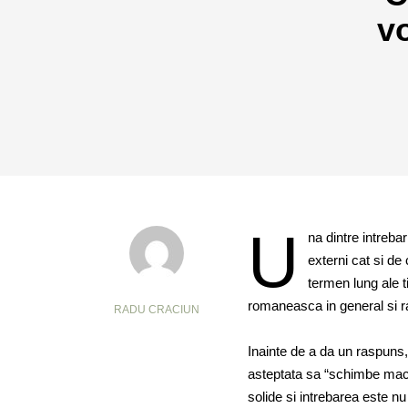
v
U
na dintre intreba
externi cat si de
termen lung ale t
romaneasca in general si ra
RADU CRACIUN
Inainte de a da un raspuns,
asteptata sa “schimbe mac
solide si intrebarea este n