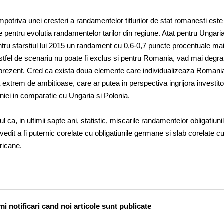
otriva unei cresteri a randamentelor titlurilor de stat romanesti este
 pentru evolutia randamentelor tarilor din regiune. Atat pentru Ungaria
ntru sfarstiul lui 2015 un randament cu 0,6-0,7 puncte procentuale ma
astfel de scenariu nu poate fi exclus si pentru Romania, vad mai degr
prezent. Cred ca exista doua elemente care individualizeaza Romani
a extrem de ambitioase, care ar putea in perspectiva ingrijora investitori
aniei in comparatie cu Ungaria si Polonia.
l ca, in ultimii sapte ani, statistic, miscarile randamentelor obligatiuni
edit a fi puternic corelate cu obligatiunile germane si slab corelate c
ricane.
i notificari cand noi articole sunt publicate