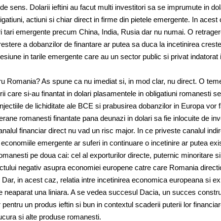
 de sens. Dolarii ieftini au facut multi investitori sa se imprumute in dol
ligatiuni, actiuni si chiar direct in firme din pietele emergente. In acest
mari tari emergente precum China, India, Rusia dar nu numai. O retrage
crestere a dobanzilor de finantare ar putea sa duca la incetinirea crester
iune in tarile emergente care au un sector public si privat indatorat i
tru Romania? As spune ca nu imediat si, in mod clar, nu direct. O tem
rii care si-au finantat in dolari plasamentele in obligatiuni romanesti s
 Injectiile de lichiditate ale BCE si prabusirea dobanzilor in Europa vor
uverane romanesti finantate pana deunazi in dolari sa fie inlocuite de inve
analul financiar direct nu vad un risc major. In ce priveste canalul indir
 economiile emergente ar suferi in continuare o incetinire ar putea exi
anesti pe doua cai: cel al exporturilor directe, puternic minoritare si
mpactului negativ asupra economiei europene catre care Romania direct
. Dar, in acest caz, relatia intre incetinirea economica europeana si ex
ie neaparat una liniara. A se vedea succesul Dacia, un succes constru
entru un produs ieftin si bun in contextul scaderii puterii lor financia
ucura si alte produse romanesti.