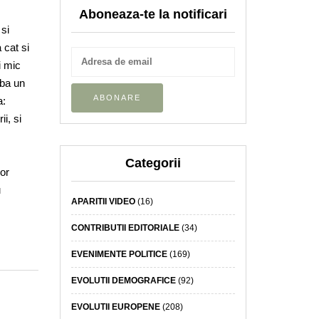
Aboneaza-te la notificari
 si
 cat si
i mic
aba un
a:
i, si
Categorii
lor
u
APARITII VIDEO
(16)
CONTRIBUTII EDITORIALE
(34)
EVENIMENTE POLITICE
(169)
EVOLUTII DEMOGRAFICE
(92)
EVOLUTII EUROPENE
(208)