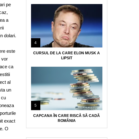
ari pe
 caz,
rea a
ii
n dolari.
4
ere este
CURSUL DE LA CARE ELON MUSK A
LIPSIT
e vor
 face ca
stitii
ect al
sta un
 cu
ioneaza
5
porturile
CAPCANA ÎN CARE RISCĂ SĂ CADĂ
it exact
ROMÂNIA
re. O