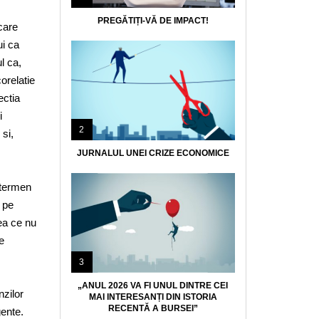
PREGĂTIȚI-VĂ DE IMPACT!
care
ui ca
l ca,
corelatie
ectia
i
2
 si,
JURNALUL UNEI CRIZE ECONOMICE
e termen
t pe
ea ce nu
e
3
„ANUL 2026 VA FI UNUL DINTRE CEI
nzilor
MAI INTERESANȚI DIN ISTORIA
RECENTĂ A BURSEI”
gente.