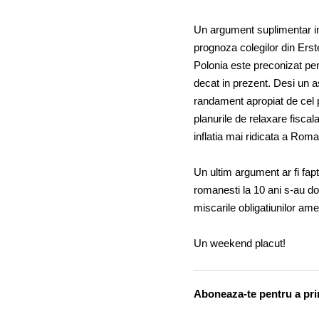
Un argument suplimentar imp
prognoza colegilor din Erste
Polonia este preconizat pe
decat in prezent. Desi un 
randament apropiat de cel 
planurile de relaxare fiscal
inflatia mai ridicata a Rom
Un ultim argument ar fi faptu
romanesti la 10 ani s-au dov
miscarile obligatiunilor ame
Un weekend placut!
Aboneaza-te pentru a prim