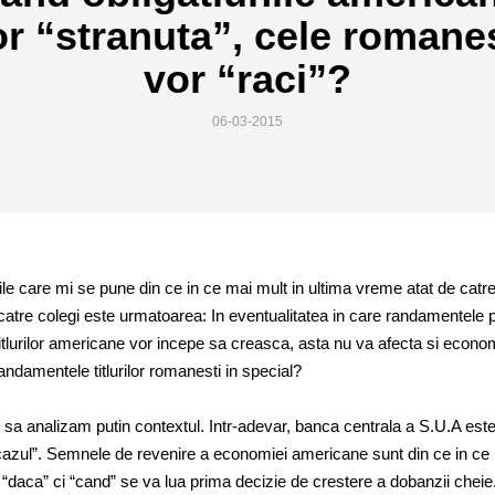
or “stranuta”, cele romanes
vor “raci”?
06-03-2015
rile care mi se pune din ce in ce mai mult in ultima vreme atat de catre 
 catre colegi este urmatoarea: In eventualitatea in care randamentele 
itlurilor americane vor incepe sa creasca, asta nu va afecta si econo
ndamentele titlurilor romanesti in special?
 sa analizam putin contextul. Intr-adevar, banca centrala a S.U.A est
azul”. Semnele de revenire a economiei americane sunt din ce in ce
u “daca” ci “cand” se va lua prima decizie de crestere a dobanzii cheie