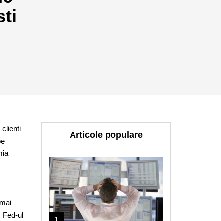
ti
clienti
Articole populare
pe
mia
e
 mai
. Fed-ul
1