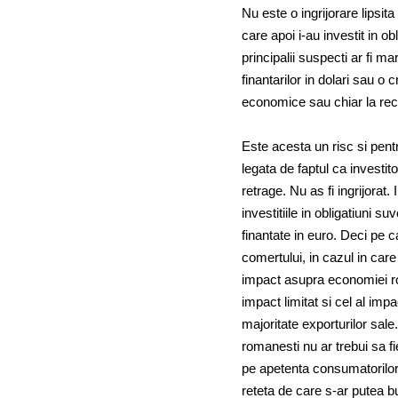
Nu este o ingrijorare lipsita
care apoi i-au investit in ob
principalii suspecti ar fi 
finantarilor in dolari sau o 
economice sau chiar la reces
Este acesta un risc si pen
legata de faptul ca investito
retrage. Nu as fi ingrijorat.
investitiile in obligatiuni s
finantate in euro. Deci pe c
comertului, in cazul in care
impact asupra economiei rom
impact limitat si cel al i
majoritate exporturilor sale
romanesti nu ar trebui sa f
pe apetenta consumatorilor p
reteta de care s-ar putea b