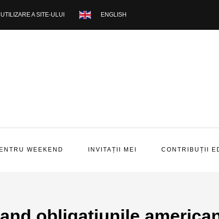
UTILIZARE A SITE-ULUI
ENGLISH
PENTRU WEEKEND
INVITAȚII MEI
CONTRIBUȚII E
and obligatiunile america