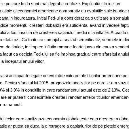
ele pe care le da sunt mai degraba confuze. Explicatia sta intr-un
tipic al economiei americane comparativ cu evolutiile sale istorice 
na in incurcatura. Initial Fed-ul a considerat ca o utilizare a somajul
ndice momentul cresterii dobanzii era suficienta, avand in vedere faptu
ui a fost insotita de cresterea salariului mediu si a inflatiei. Aceasta 
pectata azi. Cu toate ca somajul a scazut semnificativ, semnele in dir
rem de timide, in timp ce inflatia ramane foarte joasa din cauza scaderi
a facut ca decizia Fed-ului sa fie impinsa gradual catre sfarsitul anului
a inceputul anului viitor.
 si anticipatiile legate de evolutiile viitoare ale titlurilor americane p
e. Pentru sfarsitul lui 2015, prognozele analistilor pe care le-am vazu
8% si 3,9% in conditiile in care randamentul actual este de 2,13%. Ce
re ar putea fi consecintele cresterii randamentelor titlurilor american
or romanesti.
andul celor care analizeaza economia globala este ca o crestere a doba
tile ar putea sa duca la o retragere a capitalurilor de pe pietele emer