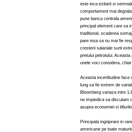
este inca ezitant si semnal
comportament mai degraba a
pune banca centrala america
principal element care sa i
traditional, scaderea somajul
pare insa sa nu mai fie res
cresterii salariale sunt ext
pretului petrolului. Aceasta 
unele voci considera, chiar l
Aceasta incertitudine face ca
lung sa fie extrem de variat
Bloomberg variaza intre 1,
ne impiedica sa discutam ca
asupra economiei si titluril
Principala ingrijorare in r
americane pe toate maturita