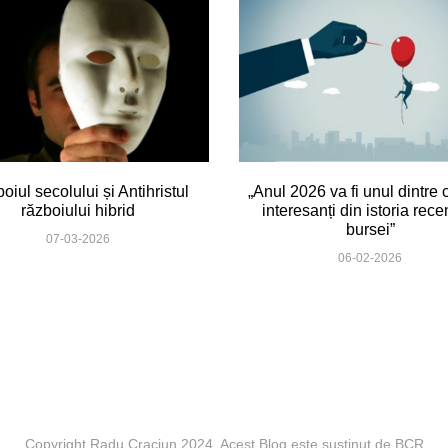
oiul secolului și Antihristul
„Anul 2026 va fi unul dintre 
războiului hibrid
interesanți din istoria rece
bursei”
07-03-2026
06-02-2026
Copyright Radu Craciun 2024. Acest Blog este sustinut de BCR