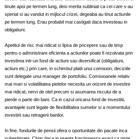
tinute apoi pe termen lung, desi merita subliniat ca cei care s-au
speriat si au vandut in mijlocul crizei, degeaba au tinut actiunile
pe termen lung. Erau probabil mai castigati daca investeau in
obligatiuni.
Apetitul de risc mai ridicat si lipsa de pricepere sau de timp
pentru o administrare eficienta a actiunilor poate fi rezolvata prin
investirea intr-un fond de actiuni sau diversificat (obligatiuni,
actiuni etc.) prin care, in schimbul platii unui comision, deciziile
sunt delegate unui manager de portofoliu. Comisioanele relativ
mai mari si volatilitatea pietelor necesita un orizont de investire
mai ridicat, nervi de otel precum si asumarea riscului de a
pierde o parte din bani. Ca in cazul oricarui fond de investitii,
avantajele sunt legate de flexibilitatea sumelor si a momentului
investirii sau retragerii banilor.
In fine, fondurile de pensii ofera o oportunitate din pacate inca
subestimata. Chiar daca in esenta functioneaza exact ca niste