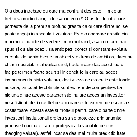
O a doua intrebare cu care ma confrunt des este: “ In ce ar
trebui sa imi tin banii, in lei sau in euro?” O astfel de intrebare
porneste de la premiza profund gresita ca oricare dintre noi se
poate angaja in speculatii valutare. Este o abordare gresita din
mai multe puncte de vedere. In primul rand, asa cum am mai
spus si cu alte ocazii, sa anticipezi corect si constant evolutia
cursului de schimb este un obiectiv extrem de ambitios, daca nu
chiar imposibil. In al doilea rand, traderii care fac acest lucru il
fac pe termen foarte scurt si in conditiile in care au acces
instantaneu la piata valutara, deci viteza de executie este foarte
ridicata, iar cotatiile obtinute sunt extrem de competitive. La
niciuna dintre aceste caracteristici nu are acces un investitor
nesofisticat, deci o astfel de abordare este extrem de riscanta si
costisitoare. Acesta este si motivul pentru care o parte dintre
investitorii institutionali prefera sa se protejeze prin anumite
produse financiare care ii protejeaza la variatiile de curs
(hedging valutar), astfel incat sa dea mai multa predictibilitate