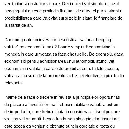
veniturilor si costurilor viitoare. Deci obiectivul simplu in cazul
hedging-ului nu este profit din fluctuatii de curs, ci pur si simplu
predictibilitatea care va evita surprizele in situatiile financiare de
la sfarsit de an.
Dar cum poate un investitor nesofisticat sa faca “hedging
valutar” pe economiile sale? Foarte simplu. Economisind in
moneda in care urmeaza sa faca cheltuielile. De exemplu, daca
economisiti pentru achizitionarea unui automobil, atunci veti
economisi in valuta in care este pretuit acesta. In felul acesta,
valoarea cursului de la momentul achizitiei efective isi pierde din
relevanta.
Inainte de a face o trecere in revista a principalelor oportunitati
de plasare a investitiilor mai trebuie stabilita o variabila extrem
de importanta, care trebuie luata in considerare: riscul pe care
vreti sa vi-l asumati. Legea fundamentala a pietelor financiare
este aceea ca veniturile obtinute sunt in corelatie directa cu