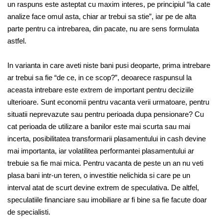
un raspuns este asteptat cu maxim interes, pe principiul “la cate
analize face omul asta, chiar ar trebui sa stie”, iar pe de alta
parte pentru ca intrebarea, din pacate, nu are sens formulata
astfel.
In varianta in care aveti niste bani pusi deoparte, prima intrebare
ar trebui sa fie “de ce, in ce scop?”, deoarece raspunsul la
aceasta intrebare este extrem de important pentru deciziile
ulterioare. Sunt economii pentru vacanta verii urmatoare, pentru
situatii neprevazute sau pentru perioada dupa pensionare? Cu
cat perioada de utilizare a banilor este mai scurta sau mai
incerta, posibilitatea transformarii plasamentului in cash devine
mai importanta, iar volatilitea performantei plasamentului ar
trebuie sa fie mai mica. Pentru vacanta de peste un an nu veti
plasa bani intr-un teren, o investitie nelichida si care pe un
interval atat de scurt devine extrem de speculativa. De altfel,
speculatiile financiare sau imobiliare ar fi bine sa fie facute doar
de specialisti.