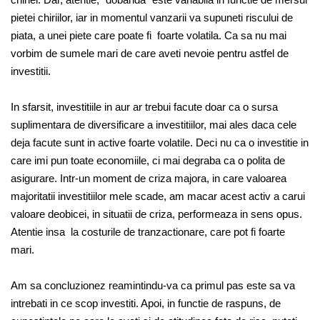
pietei chiriilor, iar in momentul vanzarii va supuneti riscului de
piata, a unei piete care poate fi foarte volatila. Ca sa nu mai
vorbim de sumele mari de care aveti nevoie pentru astfel de
investitii.
In sfarsit, investitiile in aur ar trebui facute doar ca o sursa
suplimentara de diversificare a investitiilor, mai ales daca cele
deja facute sunt in active foarte volatile. Deci nu ca o investitie in
care imi pun toate economiile, ci mai degraba ca o polita de
asigurare. Intr-un moment de criza majora, in care valoarea
majoritatii investitiilor mele scade, am macar acest activ a carui
valoare deobicei, in situatii de criza, performeaza in sens opus.
Atentie insa la costurile de tranzactionare, care pot fi foarte
mari.
Am sa concluzionez reamintindu-va ca primul pas este sa va
intrebati in ce scop investiti. Apoi, in functie de raspuns, de