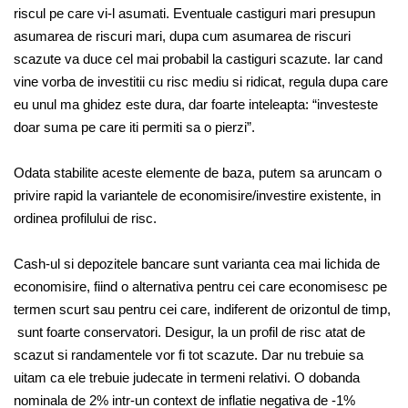
riscul pe care vi-l asumati. Eventuale castiguri mari presupun
asumarea de riscuri mari, dupa cum asumarea de riscuri
scazute va duce cel mai probabil la castiguri scazute. Iar cand
vine vorba de investitii cu risc mediu si ridicat, regula dupa care
eu unul ma ghidez este dura, dar foarte inteleapta: “investeste
doar suma pe care iti permiti sa o pierzi”.
Odata stabilite aceste elemente de baza, putem sa aruncam o
privire rapid la variantele de economisire/investire existente, in
ordinea profilului de risc.
Cash-ul si depozitele bancare sunt varianta cea mai lichida de
economisire, fiind o alternativa pentru cei care economisesc pe
termen scurt sau pentru cei care, indiferent de orizontul de timp,
sunt foarte conservatori. Desigur, la un profil de risc atat de
scazut si randamentele vor fi tot scazute. Dar nu trebuie sa
uitam ca ele trebuie judecate in termeni relativi. O dobanda
nominala de 2% intr-un context de inflatie negativa de -1%