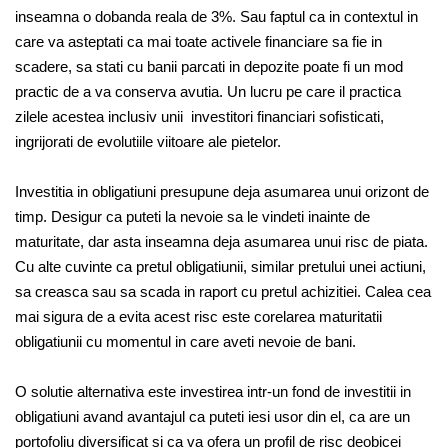
inseamna o dobanda reala de 3%. Sau faptul ca in contextul in
care va asteptati ca mai toate activele financiare sa fie in
scadere, sa stati cu banii parcati in depozite poate fi un mod
practic de a va conserva avutia. Un lucru pe care il practica
zilele acestea inclusiv unii investitori financiari sofisticati,
ingrijorati de evolutiile viitoare ale pietelor.
Investitia in obligatiuni presupune deja asumarea unui orizont de
timp. Desigur ca puteti la nevoie sa le vindeti inainte de
maturitate, dar asta inseamna deja asumarea unui risc de piata.
Cu alte cuvinte ca pretul obligatiunii, similar pretului unei actiuni,
sa creasca sau sa scada in raport cu pretul achizitiei. Calea cea
mai sigura de a evita acest risc este corelarea maturitatii
obligatiunii cu momentul in care aveti nevoie de bani.
O solutie alternativa este investirea intr-un fond de investitii in
obligatiuni avand avantajul ca puteti iesi usor din el, ca are un
portofoliu diversificat si ca va ofera un profil de risc deobicei