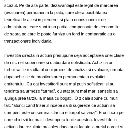
scazut. Pe de alta parte, dezavantajul este legat de marcarea
(evaluarea) permanenta la piata, care ofera posibilitatea
teoretica de a iesi in pierdere, si plata comisioanelor de
administrare, care sunt insa partial compensate de economiile
de scara pe care le poate furniza un fond in comparatie cu o
tranzactionare individuala.
Investitia directa in actiuni presupune deja acceptarea unei clase
de risc net superioare si o abordare sofisticata. Achizitia ar
trebui sa fie rezultatul unui proces de analiza si evaluare, urmata
dupa achizitie de monitorizarea permanenta a evolutiei
emitentului. Cu cat investitorii sunt mai putin sofisticati si au
tendinta sa urmeze “turma”, cu atat sunt mai mari sansele sa
ajunga prea tarziu la masa cu bogatii. O zicala spune cu mult
talc “atunci cand frizerul incepe sa iti sugereze ce actiuni sa
cumperi, este un semnal clar ca e timpul sa vinzi”. E un lucru pe
care chinezii tocmai il descopera lunile acestea. Investitiile in
actiuni dau rezultate mai ales daca sunt facute la pretul corect si