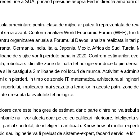
 in recesiune a SUA, punand presiune asupra Fed in directia amanarii cr
pala amenintare pentru clasa de mijloc ar putea fi reprezentata de rev
ctul sa ia avant. Conform analizei World Economic Forum (WEF), funda
entru organizarea anuala a Forumului Davos, analiza realizata in tari
Franta, Germania, India, Italia, Japonia, Mexic, Africa de Sud, Turcia,
ioane de slujbe vor fi pierdute pana in 2020. Confrom estimarilor, evolu
iala, robotica si din alte zone de inalta tehnologie vor duce la pierderea
si la castigul a 2 milioane de noi locuri de munca. Activitatile adminis
mi din pierderi, in timp ce zonele IT, matematica, arhitectura si inginer
raportului, implicarea mai scazuta a femeilor in aceste patru zone de
itate crescuta la evolutiile tehnologice.
are care este inca greu de estimat, dar o parte dintre noi va trebui 
rile nu ii vor afecta doar pe cei cu calificari inferioare. Inteligenta 
 partial sau total, de inteligenta artificiala. Know-how-ul multor experti
ic sau inginerie va fi preluat de sisteme-expert, facand serviciile lor