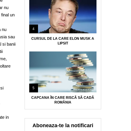
le
ar nu
final un
a nu
4
usia sau
CURSUL DE LA CARE ELON MUSK A
LIPSIT
 si banii
ii
ime,
oltare
si
5
CAPCANA ÎN CARE RISCĂ SĂ CADĂ
ROMÂNIA
te in
Aboneaza-te la notificari