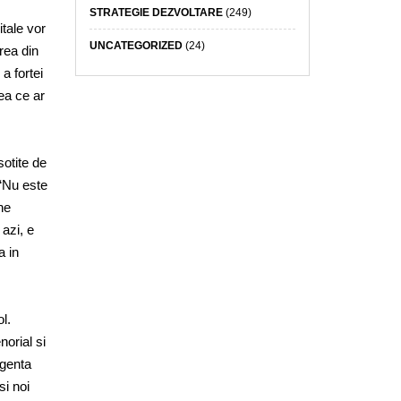
STRATEGIE DEZVOLTARE
(249)
itale vor
UNCATEGORIZED
(24)
area din
a fortei
eea ce ar
sotite de
 “Nu este
ne
 azi, e
a in
l.
orial si
rgenta
si noi