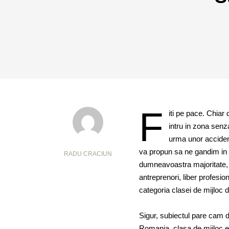
F
iti pe pace. Chiar
intru in zona senza
urma unor acciden
va propun sa ne gandim in 
RADU CRACIUN
dumneavoastra majoritate, f
antreprenori, liber profesio
categoria clasei de mijloc 
Sigur, subiectul pare cam de
Romania, clasa de mijloc e