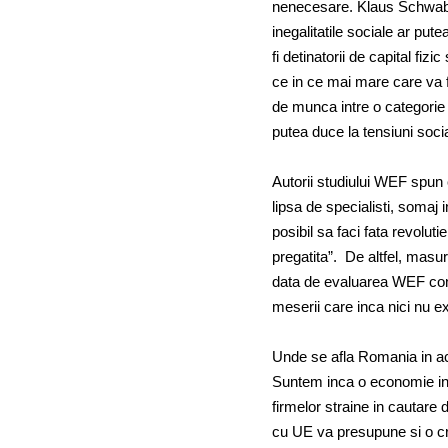
nenecesare. Klaus Schwab, 
inegalitatile sociale ar putea 
fi detinatorii de capital fizi
ce in ce mai mare care va f
de munca intre o categorie sl
putea duce la tensiuni socia
Autorii studiului WEF spun 
lipsa de specialisti, somaj i
posibil sa faci fata revolu
pregatita”. De altfel, masu
data de evaluarea WEF confo
meserii care inca nici nu ex
Unde se afla Romania in ace
Suntem inca o economie in d
firmelor straine in cautare 
cu UE va presupune si o cres