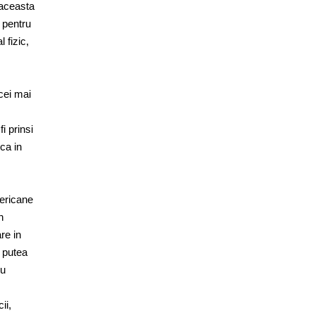
 aceasta
i pentru
 fizic,
 cei mai
i prinsi
rca in
mericane
n
re in
r putea
ru
ii,