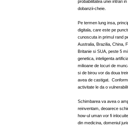
probabilitatea unei intrari
dobanzii-cheie.
Pe termen lung insa, princi
digitala, care este pe pun
cunoscuta in primul rand p
Australia, Brazilia, China, 
Britanie si SUA, peste 5 mil
genetica, inteligenta artific
milioane de locuri de munca 
si de birou vor da doua trei
avea de castigat. Conform 
activitate le da o vulnerabil
Schimbarea va avea o amplo
reinventam, deoarece schimba
how-ul uman vor fi inlocuite,
din medicina, domeniul jurid