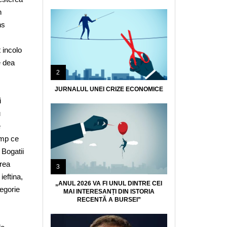
n
ns
 incolo
e dea
2
JURNALUL UNEI CRIZE ECONOMICE
i
u
e
timp ce
 Bogatii
area
3
ieftina,
„ANUL 2026 VA FI UNUL DINTRE CEI
tegorie
MAI INTERESANȚI DIN ISTORIA
RECENTĂ A BURSEI”