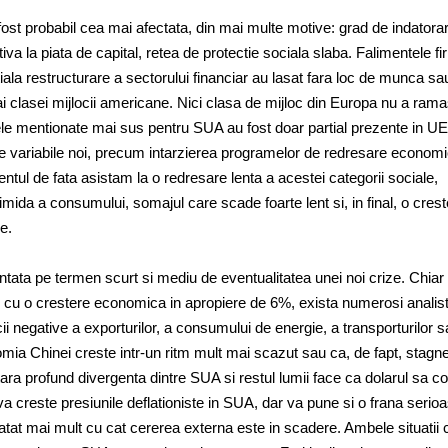
ost probabil cea mai afectata, din mai multe motive: grad de indatora
iva la piata de capital, retea de protectie sociala slaba. Falimentele fi
iala restructurare a sectorului financiar au lasat fara loc de munca sa
ai clasei mijlocii americane. Nici clasa de mijloc din Europa nu a ram
lele mentionate mai sus pentru SUA au fost doar partial prezente in UE
e variabile noi, precum intarzierea programelor de redresare economi
tul de fata asistam la o redresare lenta a acestei categorii sociale,
imida a consumului, somajul care scade foarte lent si, in final, o cres
e.
tata pe termen scurt si mediu de eventualitatea unei noi crize. Chiar
 cu o crestere economica in apropiere de 6%, exista numerosi analist
i negative a exporturilor, a consumului de energie, a transporturilor s
omia Chinei creste intr-un ritm mult mai scazut sau ca, de fapt, stagn
tara profund divergenta dintre SUA si restul lumii face ca dolarul sa c
a creste presiunile deflationiste in SUA, dar va pune si o frana serio
atat mai mult cu cat cererea externa este in scadere. Ambele situatii 