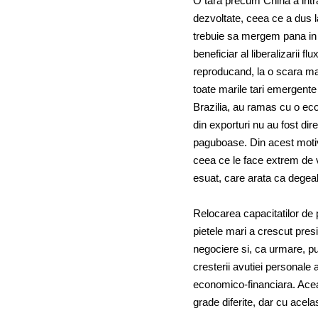
O tara precum China a intra
dezvoltate, ceea ce a dus la
trebuie sa mergem pana in A
beneficiar al liberalizarii fl
reproducand, la o scara mai
toate marile tari emergente
Brazilia, au ramas cu o eco
din exporturi nu au fost dir
paguboase. Din acest motiv,
ceea ce le face extrem de v
esuat, care arata ca degeab
Relocarea capacitatilor de p
pietele mari a crescut pres
negociere si, ca urmare, pu
cresterii avutiei personale 
economico-financiara. Aceasta
grade diferite, dar cu acela