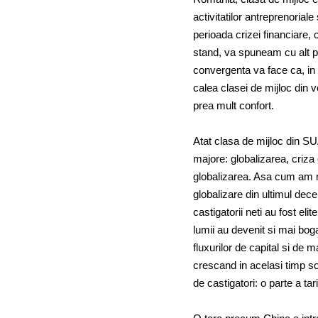
activitatilor antreprenorial
perioada crizei financiare,
stand, va spuneam cu alt pr
convergenta va face ca, in
calea clasei de mijloc din 
prea mult confort.
Atat clasa de mijloc din SUA
majore: globalizarea, criza
globalizarea. Asa cum am ma
globalizare din ultimul decen
castigatorii neti au fost eli
lumii au devenit si mai bog
fluxurilor de capital si de m
crescand in acelasi timp sol
de castigatori: o parte a ta