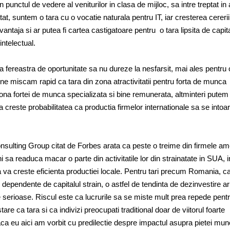
 punctul de vedere al veniturilor in clasa de mijloc, sa intre treptat in
at, suntem o tara cu o vocatie naturala pentru IT, iar cresterea cereri
vantaja si ar putea fi cartea castigatoare pentru o tara lipsita de capital
intelectual.
ca fereastra de oportunitate sa nu dureze la nesfarsit, mai ales pentru
sa ne miscam rapid ca tara din zona atractivitatii pentru forta de munca
ona fortei de munca specializata si bine remunerata, altminteri putem f
a creste probabilitatea ca productia firmelor internationale sa se intoa
.
nsulting Group citat de Forbes arata ca peste o treime din firmele a
ni sa readuca macar o parte din activitatile lor din strainatate in SUA, i
ea va creste eficienta productiei locale. Pentru tari precum Romania, ca
 dependente de capitalul strain, o astfel de tendinta de dezinvestire a
serioase. Riscul este ca lucrurile sa se miste mult prea repede pent
are ca tara si ca indivizi preocupati traditional doar de viitorul foarte
aca eu aici am vorbit cu predilectie despre impactul asupra pietei munc