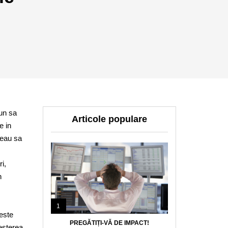
pun sa
Articole populare
e in
reau sa
i,
n
1
 este
PREGĂTIȚI-VĂ DE IMPACT!
esterea