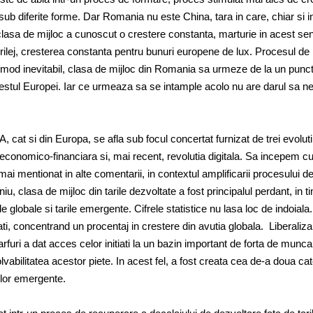
e sub diferite forme. Dar Romania nu este China, tara in care, chiar si i
 clasa de mijloc a cunoscut o crestere constanta, marturie in acest se
ilej, cresterea constanta pentru bunuri europene de lux. Procesul de
 mod inevitabil, clasa de mijloc din Romania sa urmeze de la un punct
vestul Europei. Iar ce urmeaza sa se intample acolo nu are darul sa n
, cat si din Europa, se afla sub focul concertat furnizat de trei evoluti
 economico-financiara si, mai recent, revolutia digitala. Sa incepem c
i mentionat in alte comentarii, in contextul amplificarii procesului d
iu, clasa de mijloc din tarile dezvoltate a fost principalul perdant, in 
tele globale si tarile emergente. Cifrele statistice nu lasa loc de indoiala.
ati, concentrand un procentaj in crestere din avutia globala. Liberaliz
arfuri a dat acces celor initiati la un bazin important de forta de munca 
vabilitatea acestor piete. In acest fel, a fost creata cea de-a doua ca
rilor emergente.