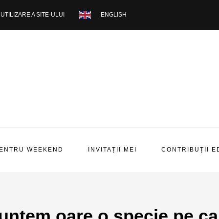
UTILIZARE A SITE-ULUI
ENGLISH
PENTRU WEEKEND
INVITAȚII MEI
CONTRIBUȚII E
untem oare o specie pe ca