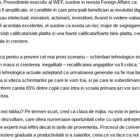
Presedintele executiv al WEF, sustine in revista Foreign Affairs ca
fi amplificate, in conditiile in care principalii beneficiari ai revolutiei dig
c sau intelectual: inovatorii, actionarii, investitorii. Avand in vedere valo
i acordata excelentei, el sustine ca exista un risc major de segregare 
ab calificata/slab platita si una foarte calificata/foarte bine platita, c
le in crestere.
ca pentru a preveni cel mai prost scenariu – schimbari tehnologice in
n masa si cresterea inegalitatii – recalificarea angajatilor va fi critica.
tiei tehnologice actuale asteptand ca urmatoarea generatie sa fie mai bi
ra si viteza schimbarilor pe care le vom trai, si pe care le subestimam
rm careia 65% dintre copiii care intra in scoala primara azi vor lucr
ista.
st tablou? Pe termen scurt, cred ca clasa de mijloc nu este in perico
ezvoltare, care ofera numeroase oportunitati celor cu spirit antrepren
de experti mai ieftini decat in tarile de provenienta. Procesul de conve
tere graduala a productivitatii si a salariilor, ceea ce va face ca noi 