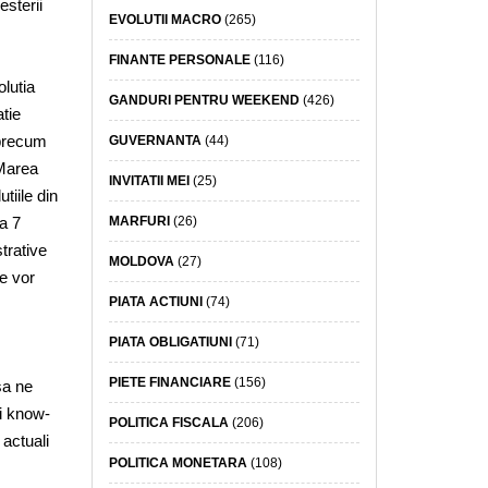
esterii
EVOLUTII MACRO
(265)
FINANTE PERSONALE
(116)
olutia
GANDURI PENTRU WEEKEND
(426)
tie
 precum
GUVERNANTA
(44)
 Marea
INVITATII MEI
(25)
tiile din
MARFURI
(26)
 a 7
trative
MOLDOVA
(27)
ie vor
PIATA ACTIUNI
(74)
PIATA OBLIGATIUNI
(71)
PIETE FINANCIARE
(156)
sa ne
si know-
POLITICA FISCALA
(206)
 actuali
POLITICA MONETARA
(108)