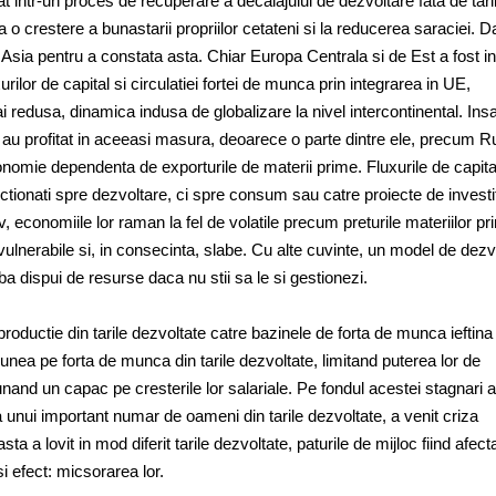
t intr-un proces de recuperare a decalajului de dezvoltare fata de tari
 o crestere a bunastarii propriilor cetateni si la reducerea saraciei. D
sia pentru a constata asta. Chiar Europa Centrala si de Est a fost in 
uxurilor de capital si circulatiei fortei de munca prin integrarea in UE,
 redusa, dinamica indusa de globalizare la nivel intercontinental. Ins
 au profitat in aceeasi masura, deoarece o parte dintre ele, precum R
nomie dependenta de exporturile de materii prime. Fluxurile de capital
ectionati spre dezvoltare, ci spre consum sau catre proiecte de investit
 economiile lor raman la fel de volatile precum preturile materiilor pr
ulnerabile si, in consecinta, slabe. Cu alte cuvinte, un model de dezv
a dispui de resurse daca nu stii sa le si gestionezi.
roductie din tarile dezvoltate catre bazinele de forta de munca ieftina 
iunea pe forta de munca din tarile dezvoltate, limitand puterea lor de
nand un capac pe cresterile lor salariale. Pe fondul acestei stagnari a
a unui important numar de oameni din tarile dezvoltate, a venit criza
 a lovit in mod diferit tarile dezvoltate, paturile de mijloc fiind afecta
si efect: micsorarea lor.