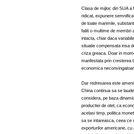
Clasa de mijloc din SUA a f
ridicat, expunere semnificat
de toate marimile, substant
faliti o multime de membri 
intacta, chiar daca variabi
situatie compensata insa d
criza greaca. Doar in momen
manfestata prin cresterea t
economica neconvingatoar
Dar redresarea este amenin
China continua sa se laude
considera, pe baza dinamici
productiei de otel, ca econ
acelasi timp, politica mone
sa se intareasca, ceea ce v
exporturilor americane, cu 