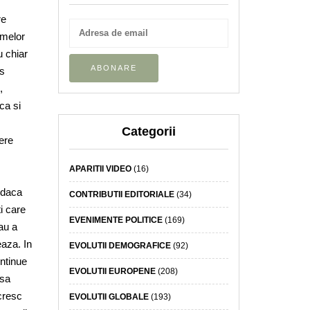
re
rmelor
u chiar
as
,
ca si
Categorii
tere
APARITII VIDEO
(16)
 daca
CONTRIBUTII EDITORIALE
(34)
i care
EVENIMENTE POLITICE
(169)
au a
eaza. In
EVOLUTII DEMOGRAFICE
(92)
ontinue
EVOLUTII EUROPENE
(208)
asa
cresc
EVOLUTII GLOBALE
(193)