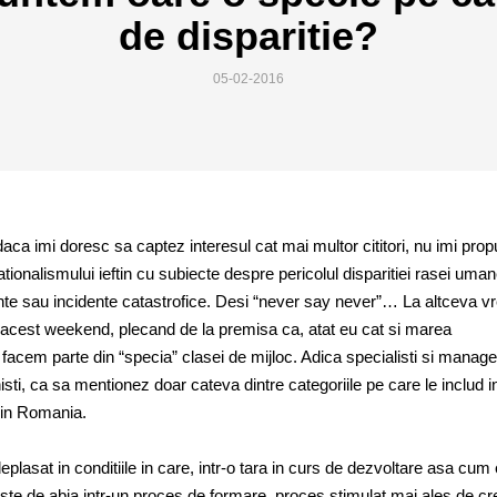
de disparitie?
05-02-2016
 daca imi doresc sa captez interesul cat mai multor cititori, nu imi pro
tionalismului ieftin cu subiecte despre pericolul disparitiei rasei uman
te sau incidente catastrofice. Desi “never say never”… La altceva v
acest weekend, plecand de la premisa ca, atat eu cat si marea
acem parte din “specia” clasei de mijloc. Adica specialisti si manager
nisti, ca sa mentionez doar cateva dintre categoriile pe care le includ i
din Romania.
plasat in conditiile in care, intr-o tara in curs de dezvoltare asa cum
ste de abia intr-un proces de formare, proces stimulat mai ales de cr