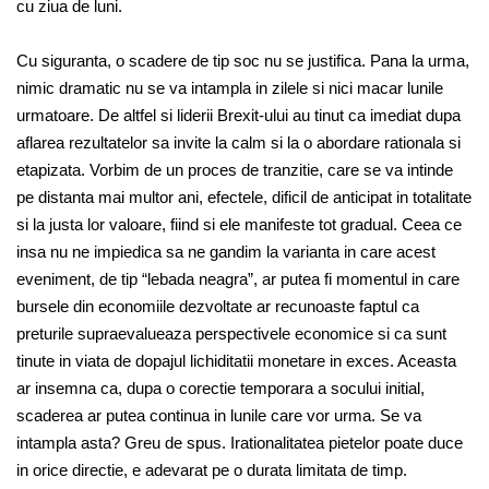
cu ziua de luni.
Cu siguranta, o scadere de tip soc nu se justifica. Pana la urma,
nimic dramatic nu se va intampla in zilele si nici macar lunile
urmatoare. De altfel si liderii Brexit-ului au tinut ca imediat dupa
aflarea rezultatelor sa invite la calm si la o abordare rationala si
etapizata. Vorbim de un proces de tranzitie, care se va intinde
pe distanta mai multor ani, efectele, dificil de anticipat in totalitate
si la justa lor valoare, fiind si ele manifeste tot gradual. Ceea ce
insa nu ne impiedica sa ne gandim la varianta in care acest
eveniment, de tip “lebada neagra”, ar putea fi momentul in care
bursele din economiile dezvoltate ar recunoaste faptul ca
preturile supraevalueaza perspectivele economice si ca sunt
tinute in viata de dopajul lichiditatii monetare in exces. Aceasta
ar insemna ca, dupa o corectie temporara a socului initial,
scaderea ar putea continua in lunile care vor urma. Se va
intampla asta? Greu de spus. Irationalitatea pietelor poate duce
in orice directie, e adevarat pe o durata limitata de timp.