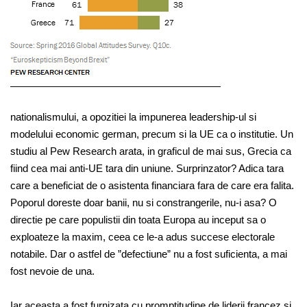
nationalismului, a opozitiei la impunerea leadership-ul si
modelului economic german, precum si la UE ca o institutie. Un
studiu al Pew Research arata, in graficul de mai sus, Grecia ca
fiind cea mai anti-UE tara din uniune. Surprinzator? Adica tara
care a beneficiat de o asistenta financiara fara de care era falita.
Poporul doreste doar banii, nu si constrangerile, nu-i asa? O
directie pe care populistii din toata Europa au inceput sa o
exploateze la maxim, ceea ce le-a adus succese electorale
notabile. Dar o astfel de ”defectiune” nu a fost suficienta, a mai
fost nevoie de una.
Iar aceasta a fost furnizata cu promptitudine de liderii francez si,