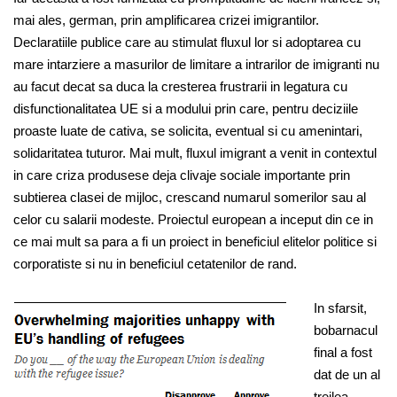
mai ales, german, prin amplificarea crizei imigrantilor.
Declaratiile publice care au stimulat fluxul lor si adoptarea cu
mare intarziere a masurilor de limitare a intrarilor de imigranti nu
au facut decat sa duca la cresterea frustrarii in legatura cu
disfunctionalitatea UE si a modului prin care, pentru deciziile
proaste luate de cativa, se solicita, eventual si cu amenintari,
solidaritatea tuturor. Mai mult, fluxul imigrant a venit in contextul
in care criza produsese deja clivaje sociale importante prin
subtierea clasei de mijloc, crescand numarul somerilor sau al
celor cu salarii modeste. Proiectul european a inceput din ce in
ce mai mult sa para a fi un proiect in beneficiul elitelor politice si
corporatiste si nu in beneficiul cetatenilor de rand.
In sfarsit,
bobarnacul
final a fost
dat de un al
treilea