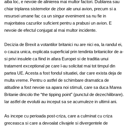
aiba loc, e nevoie de alinierea mai multor factori. Dublarea sau
chiar triplarea sistemelor de zbor ale unui avion, precum si a
resursei umane fac ca un singur eveniment sa nu fie in
majoritatea cazurilor suficient pentru a prabusi un avion. E
nevoie de efectul conjugat al mai multor incidente.
Decizia de Brexit a votantilor britanici nu are nici ea, la randul ei,
o cauza unica, explicata superficial prin tendinta britanicilor de a-
si privi insulele ca fiind in afara Europei si de traditia unui
tratament exceptional pe care l-au solicitat mai tot timpul din
partea UE. Acesta a fost fondul situatiei, dar care exista deja de
multa vreme. Pentru o astfel de schimbare dramatica de
atitudine a fost nevoie sa apara noi stimuli, care sa duca Marea
Britanie dincolo the “the tipping point” (punctul de dezechilibrare).
Iar astfel de evolutii au inceput sa se acumuleze in ultimii ani.
As incepe cu perioada post-criza, care a culminat cu criza
greceasca si care a devoalat clivajele si divergentele de