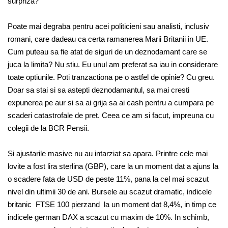
surpriza?
Poate mai degraba pentru acei politicieni sau analisti, inclusiv
romani, care dadeau ca certa ramanerea Marii Britanii in UE.
Cum puteau sa fie atat de siguri de un deznodamant care se
juca la limita? Nu stiu. Eu unul am preferat sa iau in considerare
toate optiunile. Poti tranzactiona pe o astfel de opinie? Cu greu.
Doar sa stai si sa astepti deznodamantul, sa mai cresti
expunerea pe aur si sa ai grija sa ai cash pentru a cumpara pe
scaderi catastrofale de pret. Ceea ce am si facut, impreuna cu
colegii de la BCR Pensii.
Si ajustarile masive nu au intarziat sa apara. Printre cele mai
lovite a fost lira sterlina (GBP), care la un moment dat a ajuns la
o scadere fata de USD de peste 11%, pana la cel mai scazut
nivel din ultimii 30 de ani. Bursele au scazut dramatic, indicele
britanic FTSE 100 pierzand la un moment dat 8,4%, in timp ce
indicele german DAX a scazut cu maxim de 10%. In schimb,