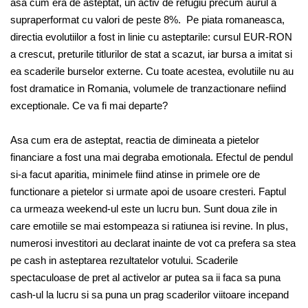
asa cum era de asteptat, un activ de refugiu precum aurul a
supraperformat cu valori de peste 8%. Pe piata romaneasca,
directia evolutiilor a fost in linie cu asteptarile: cursul EUR-RON
a crescut, preturile titlurilor de stat a scazut, iar bursa a imitat si
ea scaderile burselor externe. Cu toate acestea, evolutiile nu au
fost dramatice in Romania, volumele de tranzactionare nefiind
exceptionale. Ce va fi mai departe?
Asa cum era de asteptat, reactia de dimineata a pietelor
financiare a fost una mai degraba emotionala. Efectul de pendul
si-a facut aparitia, minimele fiind atinse in primele ore de
functionare a pietelor si urmate apoi de usoare cresteri. Faptul
ca urmeaza weekend-ul este un lucru bun. Sunt doua zile in
care emotiile se mai estompeaza si ratiunea isi revine. In plus,
numerosi investitori au declarat inainte de vot ca prefera sa stea
pe cash in asteptarea rezultatelor votului. Scaderile
spectaculoase de pret al activelor ar putea sa ii faca sa puna
cash-ul la lucru si sa puna un prag scaderilor viitoare incepand