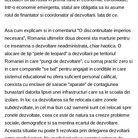
Intr-o economie emergenta, statul are obligatia sa isi asume
rolul de finantator si coordonator al dezvoltarii. Iata de ce.
Asa cum explicam si in comentariul “O discontinuitate imperios
necesara”, Romania ultimelor doua decenii sta marturie pentru
ce inseamna o dezvoltare neadministrata, chiar haotica. O
alocare de tip “piele de leopard” a dezvoltarii pe teritoriul
Romaniei in care “pungi de dezvoltare”, cu somaj practic zero si
in care companiile “se bat” pentru angajati in conditiile in care
sistemul educational nu ofera suficient personal calificat,
coexista cu enclave de saracie “aparate” de contagiunea
bunastarii datorita lipsei unei infrastructuri care sa le scoata din
izolare. In loc ca dezvoltarea sa fie relocata catre zonele
subdezvoltate, in cel mai bun caz oamenii sunt cei relocati spre
zonele dezvoltate, ceea ce este de natura sa creeze probleme
sociale, demografice si sa mentina ecartul de dezvoltare.
Aceasta situatie nu poate fi rezolvata prin delegarea dezvoltarii