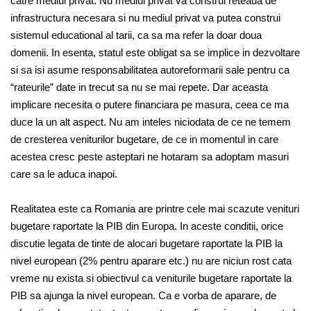
catre mediul privat. Nu mediul privat va construi reteaua de
infrastructura necesara si nu mediul privat va putea construi
sistemul educational al tarii, ca sa ma refer la doar doua
domenii. In esenta, statul este obligat sa se implice in dezvoltare
si sa isi asume responsabilitatea autoreformarii sale pentru ca
“rateurile” date in trecut sa nu se mai repete. Dar aceasta
implicare necesita o putere financiara pe masura, ceea ce ma
duce la un alt aspect. Nu am inteles niciodata de ce ne temem
de cresterea veniturilor bugetare, de ce in momentul in care
acestea cresc peste asteptari ne hotaram sa adoptam masuri
care sa le aduca inapoi.
Realitatea este ca Romania are printre cele mai scazute venituri
bugetare raportate la PIB din Europa. In aceste conditii, orice
discutie legata de tinte de alocari bugetare raportate la PIB la
nivel european (2% pentru aparare etc.) nu are niciun rost cata
vreme nu exista si obiectivul ca veniturile bugetare raportate la
PIB sa ajunga la nivel european. Ca e vorba de aparare, de