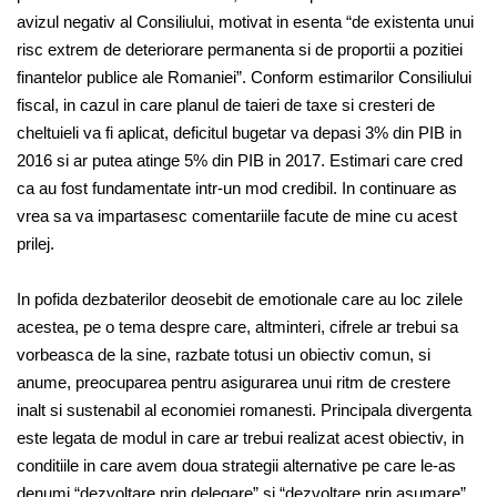
avizul negativ al Consiliului, motivat in esenta “de existenta unui
risc extrem de deteriorare permanenta si de proportii a pozitiei
finantelor publice ale Romaniei”. Conform estimarilor Consiliului
fiscal, in cazul in care planul de taieri de taxe si cresteri de
cheltuieli va fi aplicat, deficitul bugetar va depasi 3% din PIB in
2016 si ar putea atinge 5% din PIB in 2017. Estimari care cred
ca au fost fundamentate intr-un mod credibil. In continuare as
vrea sa va impartasesc comentariile facute de mine cu acest
prilej.
In pofida dezbaterilor deosebit de emotionale care au loc zilele
acestea, pe o tema despre care, altminteri, cifrele ar trebui sa
vorbeasca de la sine, razbate totusi un obiectiv comun, si
anume, preocuparea pentru asigurarea unui ritm de crestere
inalt si sustenabil al economiei romanesti. Principala divergenta
este legata de modul in care ar trebui realizat acest obiectiv, in
conditiile in care avem doua strategii alternative pe care le-as
denumi “dezvoltare prin delegare” si “dezvoltare prin asumare”.