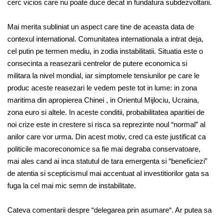
cerc vicios care nu poate duce decat in fundatura subdezvoltarii.
Mai merita subliniat un aspect care tine de aceasta data de
contexul international. Comunitatea internationala a intrat deja,
cel putin pe termen mediu, in zodia instabilitatii. Situatia este o
consecinta a reasezarii centrelor de putere economica si
militara la nivel mondial, iar simptomele tensiunilor pe care le
produc aceste reasezari le vedem peste tot in lume: in zona
maritima din apropierea Chinei , in Orientul Mijlociu, Ucraina,
zona euro si altele. In aceste conditii, probabilitatea aparitiei de
noi crize este in crestere si risca sa reprezinte noul “normal” al
anilor care vor urma. Din acest motiv, cred ca este justificat ca
politicile macoreconomice sa fie mai degraba conservatoare,
mai ales cand ai inca statutul de tara emergenta si “beneficiezi”
de atentia si scepticismul mai accentuat al investitiorilor gata sa
fuga la cel mai mic semn de instabilitate.
Cateva comentarii despre “delegarea prin asumare“. Ar putea sa