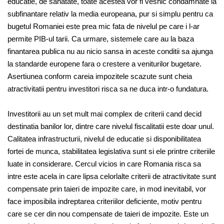
educatie, de sanatate, toate acestea vor fi vesnic condamnate la
subfinantare relativ la media europeana, pur si simplu pentru ca
bugetul Romaniei este prea mic fata de nivelul pe care i l-ar
permite PIB-ul tarii. Ca urmare, sistemele care au la baza
finantarea publica nu au nicio sansa in aceste conditii sa ajunga
la standarde europene fara o crestere a veniturilor bugetare.
Asertiunea conform careia impozitele scazute sunt cheia
atractivitatii pentru investitori risca sa ne duca intr-o fundatura.
Investitorii au un set mult mai complex de criterii cand decid
destinatia banilor lor, dintre care nivelul fiscalitatii este doar unul.
Calitatea infrastructurii, nivelul de educatie si disponibilitatea
fortei de munca, stabilitatea legislativa sunt si ele printre criteriile
luate in considerare. Cercul vicios in care Romania risca sa
intre este acela in care lipsa celorlalte criterii de atractivitate sunt
compensate prin taieri de impozite care, in mod inevitabil, vor
face imposibila indreptarea criteriilor deficiente, motiv pentru
care se cer din nou compensate de taieri de impozite. Este un