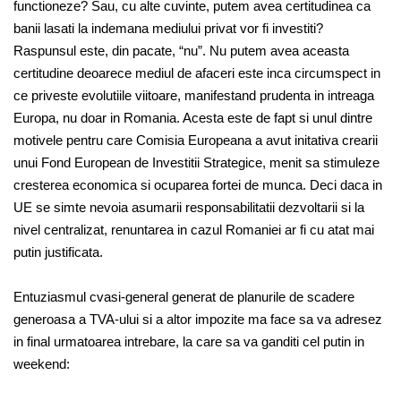
functioneze? Sau, cu alte cuvinte, putem avea certitudinea ca
banii lasati la indemana mediului privat vor fi investiti?
Raspunsul este, din pacate, “nu”. Nu putem avea aceasta
certitudine deoarece mediul de afaceri este inca circumspect in
ce priveste evolutiile viitoare, manifestand prudenta in intreaga
Europa, nu doar in Romania. Acesta este de fapt si unul dintre
motivele pentru care Comisia Europeana a avut initativa crearii
unui Fond European de Investitii Strategice, menit sa stimuleze
cresterea economica si ocuparea fortei de munca. Deci daca in
UE se simte nevoia asumarii responsabilitatii dezvoltarii si la
nivel centralizat, renuntarea in cazul Romaniei ar fi cu atat mai
putin justificata.
Entuziasmul cvasi-general generat de planurile de scadere
generoasa a TVA-ului si a altor impozite ma face sa va adresez
in final urmatoarea intrebare, la care sa va ganditi cel putin in
weekend: