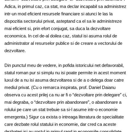
Adica, in primul caz, ca stat, ma declar incapabil sa administrez
intr-un mod eficient resursele financiare si atunci le las la
dispozitia sectorului privat, asteptand ca el sa le administreze
mai eficient si, prin efort conjugat, sa duca la dezvoltare
economica. In cel de-al doilea caz, statul isi asuma rolul de
administrator al resurselor publice si de creare a vectorului de
dezvoltare.
Din punctul meu de vedere, in pofida istoricului net defavorabil,
statul roman pur si simplu nu isi poate permite in acest moment
luxul de a nu isi asuma dezvoltarea si de a o delega doar catre
mediul privat. (Cu o remarca inspirata, prof. Daniel Daianu
observa cu acest prilej ca nu ar fi o “dezvoltare prin delegare” ci,
mai degraba, o “dezvoltare prin abandonare”, o abandonare a
rolului pe care un stat trebuie sa si-l asume intr-o economie
emergenta.) Sigur ca exista o intreaga literatura de specialitate
care dezbate rolul statului in economie, dar cred ca aceste
dezbateri isi au rostul in primul rand in economiile consolidate.