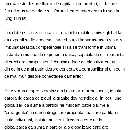
nu mai este despre fluxuri de capital si de marfuri, ci despre
fluxuri masive de date si informatii care traverseaza lumea in
lung si in lat.
Libertatea si viteza cu care circula informatiile la nivel global fac
ca expertii sa fie conectati intre ei, sa-si impartaseasca si sa isi
imbunatateasca competentele si sa se transforme in ultima
instanta in nuclee de experienta unice, capabile de o importanta
diferentiere competitiva. Tehnologia face ca globalizarea sa fie
din ce in ce mai putin despre conectarea companiilor si din ce in
ce mai mult despre conectarea oamenilor.
Este vorba despre o explozie a fluxurilor informationale, in fata
carora ridicarea de ziduri la granite devine ridicola. In locul unei
globalizari ca suma a partilor ne miscam catre o lume a
“emergentei”, in care intregul are proprietati pe care partile lui
luate individual, izolate, nu le au. Trecerea este de la
globalizarea ca suma a partilor la o globalizare care are