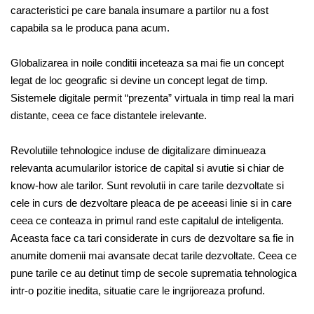
caracteristici pe care banala insumare a partilor nu a fost
capabila sa le produca pana acum.
Globalizarea in noile conditii inceteaza sa mai fie un concept
legat de loc geografic si devine un concept legat de timp.
Sistemele digitale permit “prezenta” virtuala in timp real la mari
distante, ceea ce face distantele irelevante.
Revolutiile tehnologice induse de digitalizare diminueaza
relevanta acumularilor istorice de capital si avutie si chiar de
know-how ale tarilor. Sunt revolutii in care tarile dezvoltate si
cele in curs de dezvoltare pleaca de pe aceeasi linie si in care
ceea ce conteaza in primul rand este capitalul de inteligenta.
Aceasta face ca tari considerate in curs de dezvoltare sa fie in
anumite domenii mai avansate decat tarile dezvoltate. Ceea ce
pune tarile ce au detinut timp de secole suprematia tehnologica
intr-o pozitie inedita, situatie care le ingrijoreaza profund.