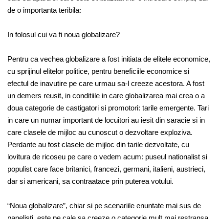
de o importanta teribila:
In folosul cui va fi noua globalizare?
Pentru ca vechea globalizare a fost initiata de elitele economice,
cu sprijinul elitelor politice, pentru beneficiile economice si
efectul de inavutire pe care urmau sa-l creeze acestora. A fost
un demers reusit, in conditiile in care globalizarea mai crea o a
doua categorie de castigatori si promotori: tarile emergente. Tari
in care un numar important de locuitori au iesit din saracie si in
care clasele de mijloc au cunoscut o dezvoltare exploziva.
Perdante au fost clasele de mijloc din tarile dezvoltate, cu
lovitura de ricoseu pe care o vedem acum: puseul nationalist si
populist care face britanici, francezi, germani, italieni, austrieci,
dar si americani, sa contraatace prin puterea votului.
“Noua globalizare”, chiar si pe scenariile enuntate mai sus de
panelisti, este pe cale sa creeze o categorie mult mai restransa