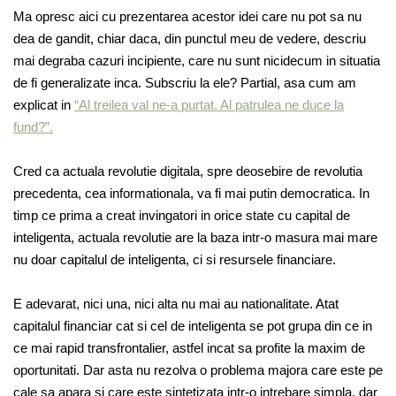
Ma opresc aici cu prezentarea acestor idei care nu pot sa nu
dea de gandit, chiar daca, din punctul meu de vedere, descriu
mai degraba cazuri incipiente, care nu sunt nicidecum in situatia
de fi generalizate inca. Subscriu la ele? Partial, asa cum am
explicat in
“Al treilea val ne-a purtat. Al patrulea ne duce la
fund?”.
Cred ca actuala revolutie digitala, spre deosebire de revolutia
precedenta, cea informationala, va fi mai putin democratica. In
timp ce prima a creat invingatori in orice state cu capital de
inteligenta, actuala revolutie are la baza intr-o masura mai mare
nu doar capitalul de inteligenta, ci si resursele financiare.
E adevarat, nici una, nici alta nu mai au nationalitate. Atat
capitalul financiar cat si cel de inteligenta se pot grupa din ce in
ce mai rapid transfrontalier, astfel incat sa profite la maxim de
oportunitati. Dar asta nu rezolva o problema majora care este pe
cale sa apara si care este sintetizata intr-o intrebare simpla, dar