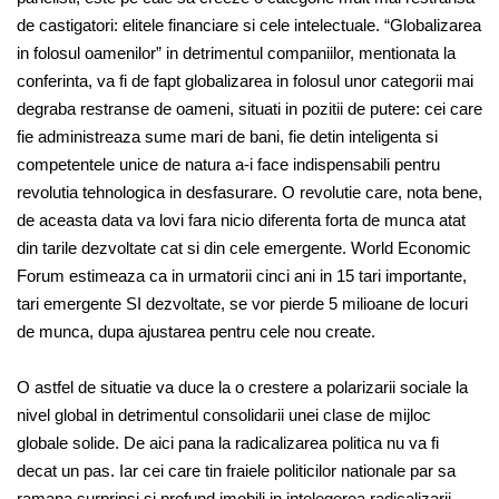
de castigatori: elitele financiare si cele intelectuale. “Globalizarea
in folosul oamenilor” in detrimentul companiilor, mentionata la
conferinta, va fi de fapt globalizarea in folosul unor categorii mai
degraba restranse de oameni, situati in pozitii de putere: cei care
fie administreaza sume mari de bani, fie detin inteligenta si
competentele unice de natura a-i face indispensabili pentru
revolutia tehnologica in desfasurare. O revolutie care, nota bene,
de aceasta data va lovi fara nicio diferenta forta de munca atat
din tarile dezvoltate cat si din cele emergente. World Economic
Forum estimeaza ca in urmatorii cinci ani in 15 tari importante,
tari emergente SI dezvoltate, se vor pierde 5 milioane de locuri
de munca, dupa ajustarea pentru cele nou create.
O astfel de situatie va duce la o crestere a polarizarii sociale la
nivel global in detrimentul consolidarii unei clase de mijloc
globale solide. De aici pana la radicalizarea politica nu va fi
decat un pas. Iar cei care tin fraiele politicilor nationale par sa
ramana surprinsi si profund imobili in intelegerea radicalizarii