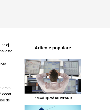
prilej
Articole populare
mai este
icio
e arata
1
i decat
PREGĂTIȚI-VĂ DE IMPACT!
duse de
i