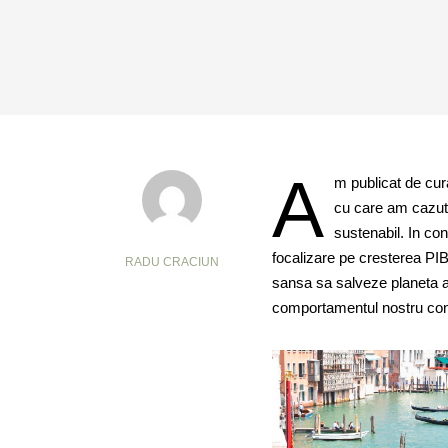
A
m publicat de cu
cu care am cazut
sustenabil. In co
focalizare pe cresterea PIB
RADU CRACIUN
sansa sa salveze planeta at
comportamentul nostru co