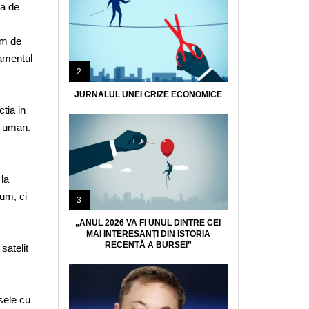
ta de
em de
amentul
2
JURNALUL UNEI CRIZE ECONOMICE
tia in
i uman.
 la
um, ci
3
„ANUL 2026 VA FI UNUL DINTRE CEI
MAI INTERESANȚI DIN ISTORIA
RECENTĂ A BURSEI”
satelit
sele cu