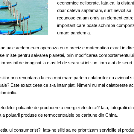
economice deliberate. Iata ca, la distan
doar cateva saptamani, sunt nevoit sa
recunosc ca am omis un element extr
important care poate schimba comport
uman: pandemia.
 actuale vedem cum opereaza cu o precizie matematica exact in direc
 se miste pentru salvarea planetei, prin modificarea comportamentulu
imposibil de imaginat la o astfel de scara si intr-un timp atat de scurt.
lor prin renuntarea la cea mai mare parte a calatoriilor cu avionul si
tuale? Este exact ceea ce s-a intamplat. Nimeni nu mai calatoreste ac
domiciliu.
elor poluante de producere a energiei electrice? Iata, fotografii din 
 a poluarii produse de termocentralele pe carbune din China.
tului consumerist? Iata-ne siliti sa ne prioritizam serviciile si produ