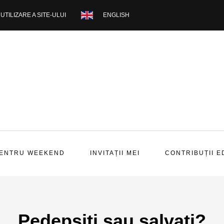
UTILIZARE A SITE-ULUI
ENGLISH
PENTRU WEEKEND
INVITAȚII MEI
CONTRIBUȚII E
Pedepsiti sau salvati?