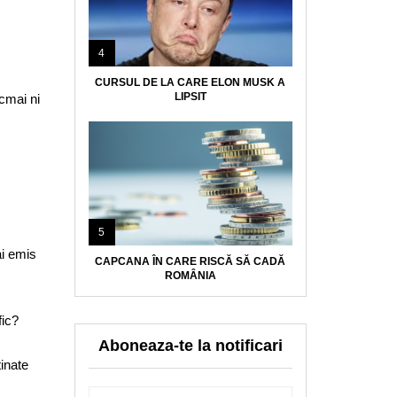
4
CURSUL DE LA CARE ELON MUSK A
LIPSIT
cmai ni
5
ai emis
CAPCANA ÎN CARE RISCĂ SĂ CADĂ
ROMÂNIA
fic?
Aboneaza-te la notificari
inate