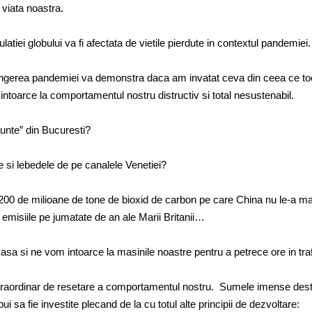
viata noastra.
latiei globului va fi afectata de vietile pierdute in contextul pandemiei.
ingerea pandemiei va demonstra daca am invatat ceva din ceea ce to
ntoarce la comportamentul nostru distructiv si total nesustenabil.
unte” din Bucuresti?
 si lebedele de pe canalele Venetiei?
200 de milioane de tone de bioxid de carbon pe care China nu le-a m
emisiile pe jumatate de an ale Marii Britanii…
asa si ne vom intoarce la masinile noastre pentru a petrece ore in tra
traordinar de resetare a comportamentul nostru. Sumele imense dest
i sa fie investite plecand de la cu totul alte principii de dezvoltare: