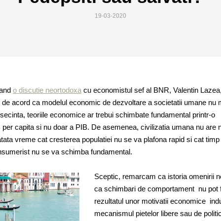
19-03-2020
rand
o discutie neortodoxa
cu economistul sef al BNR, Valentin Lazea, 
 de acord ca modelul economic de dezvoltare a societatii umane nu 
nsecinta, teoriile economice ar trebui schimbate fundamental printr-o
 per capita si nu doar a PIB. De asemenea, civilizatia umana nu are n
ata vreme cat cresterea populatiei nu se va plafona rapid si cat timp
nsumerist nu se va schimba fundamental.
Sceptic, remarcam ca istoria omenirii n
ca schimbari de comportament nu pot f
rezultatul unor motivatii economice in
mecanismul pietelor libere sau de politic