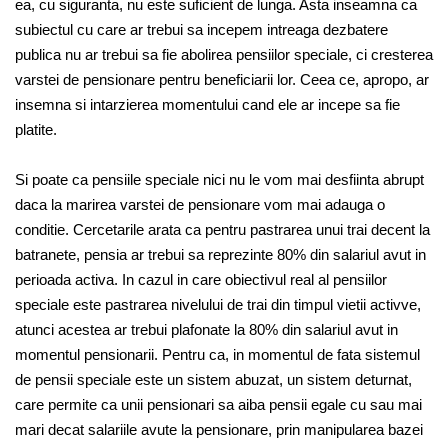
ea, cu siguranta, nu este suficient de lunga. Asta inseamna ca
subiectul cu care ar trebui sa incepem intreaga dezbatere
publica nu ar trebui sa fie abolirea pensiilor speciale, ci cresterea
varstei de pensionare pentru beneficiarii lor. Ceea ce, apropo, ar
insemna si intarzierea momentului cand ele ar incepe sa fie
platite.
Si poate ca pensiile speciale nici nu le vom mai desfiinta abrupt
daca la marirea varstei de pensionare vom mai adauga o
conditie. Cercetarile arata ca pentru pastrarea unui trai decent la
batranete, pensia ar trebui sa reprezinte 80% din salariul avut in
perioada activa. In cazul in care obiectivul real al pensiilor
speciale este pastrarea nivelului de trai din timpul vietii activve,
atunci acestea ar trebui plafonate la 80% din salariul avut in
momentul pensionarii. Pentru ca, in momentul de fata sistemul
de pensii speciale este un sistem abuzat, un sistem deturnat,
care permite ca unii pensionari sa aiba pensii egale cu sau mai
mari decat salariile avute la pensionare, prin manipularea bazei