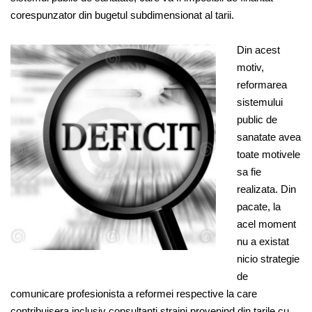
corespunzator din bugetul subdimensionat al tarii.
Din acest
motiv,
reformarea
sistemului
public de
sanatate avea
toate motivele
sa fie
realizata. Din
pacate, la
acel moment
nu a existat
nicio strategie
de
comunicare profesionista a reformei respective la care
contribuisera inclusiv consultanti straini provenind din tarile cu