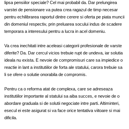
lipsa pensiilor speciale? Cel mai probabil da. Dar prelungirea
varstei de pensionare va putea crea ragazul de timp necesar
pentru echilibrarea raportul dintre cerere si oferta pe piata muncii
din domeniul respectiv, prin preluarea socului indus de scadere
temporara a interesului pentru a lucra in acel domeniu.
Va crea inechitati intre aceleasi categorii profesionale de varste
diferite? Da. Dar cercul vicios trebuie rupt de undeva, iar solutia
ideala nu exista. E nevoie de compromisuri care sa impiedice o
reactie in lant a institutiilor de forta ale statului, carora trebuie sa
li se ofere o solutie onorabila de compromis.
Pentru ca o reforma atat de complexa, care se adreseaza
institutiilor importante al statului sa aiba succes, e nevoie de o
abordare graduala si de solutii negociate intre parti. Altiminteri,
esecul ei este asigurat si va face orice tentativa viitoare si mai
dificila.