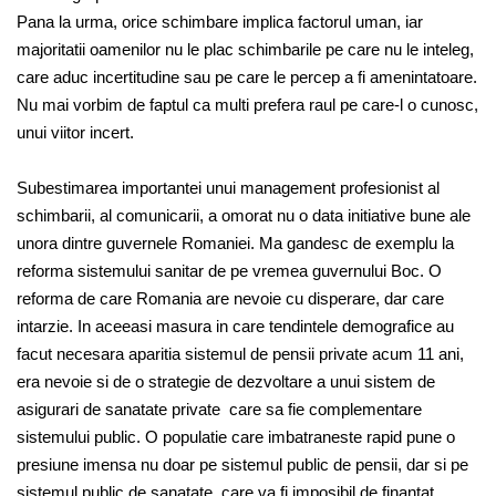
Pana la urma, orice schimbare implica factorul uman, iar
majoritatii oamenilor nu le plac schimbarile pe care nu le inteleg,
care aduc incertitudine sau pe care le percep a fi amenintatoare.
Nu mai vorbim de faptul ca multi prefera raul pe care-l o cunosc,
unui viitor incert.
Subestimarea importantei unui management profesionist al
schimbarii, al comunicarii, a omorat nu o data initiative bune ale
unora dintre guvernele Romaniei. Ma gandesc de exemplu la
reforma sistemului sanitar de pe vremea guvernului Boc. O
reforma de care Romania are nevoie cu disperare, dar care
intarzie. In aceeasi masura in care tendintele demografice au
facut necesara aparitia sistemul de pensii private acum 11 ani,
era nevoie si de o strategie de dezvoltare a unui sistem de
asigurari de sanatate private care sa fie complementare
sistemului public. O populatie care imbatraneste rapid pune o
presiune imensa nu doar pe sistemul public de pensii, dar si pe
sistemul public de sanatate, care va fi imposibil de finantat