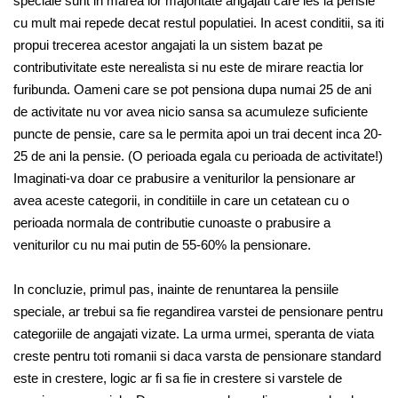
speciale sunt in marea lor majoritate angajati care ies la pensie
cu mult mai repede decat restul populatiei. In acest conditii, sa iti
propui trecerea acestor angajati la un sistem bazat pe
contributivitate este nerealista si nu este de mirare reactia lor
furibunda. Oameni care se pot pensiona dupa numai 25 de ani
de activitate nu vor avea nicio sansa sa acumuleze suficiente
puncte de pensie, care sa le permita apoi un trai decent inca 20-
25 de ani la pensie. (O perioada egala cu perioada de activitate!)
Imaginati-va doar ce prabusire a veniturilor la pensionare ar
avea aceste categorii, in conditiile in care un cetatean cu o
perioada normala de contributie cunoaste o prabusire a
veniturilor cu nu mai putin de 55-60% la pensionare.
In concluzie, primul pas, inainte de renuntarea la pensiile
speciale, ar trebui sa fie regandirea varstei de pensionare pentru
categoriile de angajati vizate. La urma urmei, speranta de viata
creste pentru toti romanii si daca varsta de pensionare standard
este in crestere, logic ar fi sa fie in crestere si varstele de