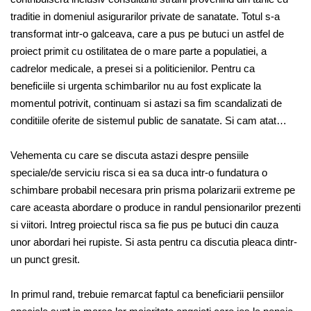
traditie in domeniul asigurarilor private de sanatate. Totul s-a
transformat intr-o galceava, care a pus pe butuci un astfel de
proiect primit cu ostilitatea de o mare parte a populatiei, a
cadrelor medicale, a presei si a politicienilor. Pentru ca
beneficiile si urgenta schimbarilor nu au fost explicate la
momentul potrivit, continuam si astazi sa fim scandalizati de
conditiile oferite de sistemul public de sanatate. Si cam atat…
Vehementa cu care se discuta astazi despre pensiile
speciale/de serviciu risca si ea sa duca intr-o fundatura o
schimbare probabil necesara prin prisma polarizarii extreme pe
care aceasta abordare o produce in randul pensionarilor prezenti
si viitori. Intreg proiectul risca sa fie pus pe butuci din cauza
unor abordari hei rupiste. Si asta pentru ca discutia pleaca dintr-
un punct gresit.
In primul rand, trebuie remarcat faptul ca beneficiarii pensiilor