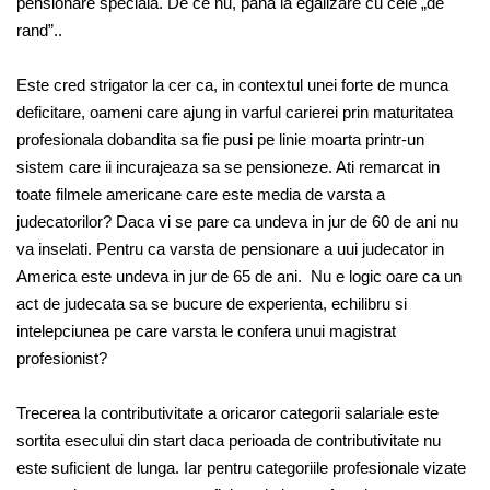
pensionare speciala. De ce nu, pana la egalizare cu cele „de
rand”..
Este cred strigator la cer ca, in contextul unei forte de munca
deficitare, oameni care ajung in varful carierei prin maturitatea
profesionala dobandita sa fie pusi pe linie moarta printr-un
sistem care ii incurajeaza sa se pensioneze. Ati remarcat in
toate filmele americane care este media de varsta a
judecatorilor? Daca vi se pare ca undeva in jur de 60 de ani nu
va inselati. Pentru ca varsta de pensionare a uui judecator in
America este undeva in jur de 65 de ani. Nu e logic oare ca un
act de judecata sa se bucure de experienta, echilibru si
intelepciunea pe care varsta le confera unui magistrat
profesionist?
Trecerea la contributivitate a oricaror categorii salariale este
sortita esecului din start daca perioada de contributivitate nu
este suficient de lunga. Iar pentru categoriile profesionale vizate