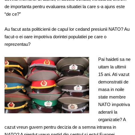
de importanta pentru evaluarea situatiei la care s-a ajuns este
“de ce?”
Au facut asta politicienii de capul lor cedand presiunii NATO? Au
facut-o ei oare impotriva dorintei populatiei pe care o
reprezentau?
Pai haideti sa ne
uitam la ultimii
15 ani. Ati vazut
demonstratii de
masa in noile
state membre
NATO impotriva
aderarii la
organizatie? A
cazut vreun guvern pentru decizia de a semna intrarea in
NATO? A pierdut vreun partid din centrul si estul Europei