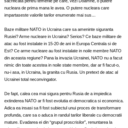
sacrificata pentru temerile pe care, vezi Doamne, o putere
nucleara de prima mana le avea. O putere nucleara care
impartaseste valorile tarilor enumerate mai sus…
Baze militare NATO in Ucraina care sa ameninte siguranta
Rusiei? Arme nucleare in Ucraina? Serios? Ce baze militare de
atac au fost instalate in 15-20 de ani in Europa Centrala si de
Est? Ce arme nucleare au fost instalate in noile membre NATO
din aceasta regiune? Pana la invazia Ucrainei, NATO nu a facut
nimic din toate acestea in noile state membre, dar ar fi facut-o,
nu-i asa, in Ucraina, la granita cu Rusia. Un pretext de atac al
Ucrainei total neconvingator.
De fapt, calea cea mai sigura pentru Rusia de a impiedica
extinderea NATO ar fi fost evolutia ei democratica si economica.
Adica ea insasi sa fi fost subiectul unui proces de transformare
profunda, care sa o aduca in randul tarilor liberale cu democratii
mature. Evadarea ei din “grupul proscrisilor”, renuntarea la