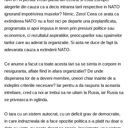
alegerile din cauza ca a decis intrarea tarii respective in NATO
ignorand impotrivirea maselor? Nimic. Zero! Ceea ce arata ca
extinderea NATO nu a fost nici pe departe una preplanificata,
programata si apoi impusa in teren prin presiuni politice sau
economice, ci rezultatul aspiratiilor, preocuparilor sau spaimelor
tarilor care au aderat la organizatie. Si asta ne duce de fapt la
adevarata cauza a extinderii NATO.
Ce anume a facut ca toate acesta tari sa se simta in corpore in
nesiguranta, aflate fiind in afara organizatiei? De unde
disperarea lor de a deveni membre, uneori chiar inainte de a
indeplini criteriile necesare? Iar pentru a da raspuns la aceasta
intrebare, cred ca noi ar trebui sa ne uitam la Rusia, iar Rusia sa
se priveasca in oglinda.
O tara cu un sistem autocrat, cu un deficit grav de democratie,
in care indrazneala de a face opozitie politica s-a platit nu doar o