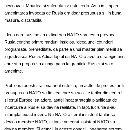
nevinovati. Moartea si suferinta lor este certa. Asta in timp ce
amenintarea invocata de Rusia era doar presupusa si, in buna
masura, discutabila.
Ideea care sustine ca extinderea NATO spre est a provocat
Rusia contine printre randuri, insidios, ideea unei extinderi
programate, premeditate, ca parte a unui master plan menit sa
ingradeasca Rusia. Adica faptul ca NATO a avut o strategie prin
care si-a propus sa ajunga pana la granitele Rusiei si sa o
ameninte.
Problema acestui rationament este ca, un astfel de proces, ar fi
presupus ca NATO sa fie cea care sa solicite tarilor din centrul
si estul Europei sa adere, astfel incat strategia planificata de
incercuire a Rusiei sa devina realitate. In fapt, lucrurile s-au
intamplat exact invers. Nu NATO a cerut insistent tarilor sa
devina membre NATO, ci tarile au cerut insistent NATO sa
devina membre. Si atunci, in aceste conditii, intrebarea extrem