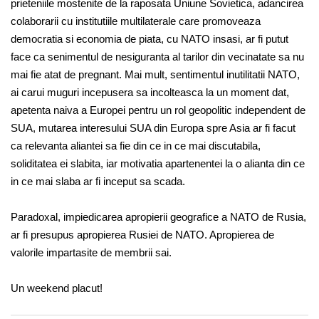
prieteniile mostenite de la raposata Uniune Sovietica, adancirea
colaborarii cu institutiile multilaterale care promoveaza
democratia si economia de piata, cu NATO insasi, ar fi putut
face ca senimentul de nesiguranta al tarilor din vecinatate sa nu
mai fie atat de pregnant. Mai mult, sentimentul inutilitatii NATO,
ai carui muguri incepusera sa incolteasca la un moment dat,
apetenta naiva a Europei pentru un rol geopolitic independent de
SUA, mutarea interesului SUA din Europa spre Asia ar fi facut
ca relevanta aliantei sa fie din ce in ce mai discutabila,
soliditatea ei slabita, iar motivatia apartenentei la o alianta din ce
in ce mai slaba ar fi inceput sa scada.
Paradoxal, impiedicarea apropierii geografice a NATO de Rusia,
ar fi presupus apropierea Rusiei de NATO. Apropierea de
valorile impartasite de membrii sai.
Un weekend placut!