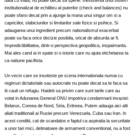
data cu viata, nu poate decat sa sperie. Inexistenta unui sistem
institutionalizat de echilibru al puterilor (check and balances) nu
poate sfarsi decat prin a ajunge la mana unui singur om si a
capriciilor, slabiciunilor si limitarilor sale fizice si psihice. Si
adaugarea unui ingredient precum nationalismul exacerbat
poate sa faca orice decizie posibila, oricat de absurda ar fi.
Impredictibilitatea, dintr-o perspectiva geopolitica, inspaimanta.
Mai ales cand ai in spate si o istorie care nu ajuta etichetarea ta
ca natiune pacifista.
Un vecin care se insoteste pe scena internationala numai cu
regimuri dictatoriale sau autocrate nu poate decat sa te faca sa
iti cauti un refugiu. Haideti sa privim care sunt tarile care au
votat in Adunarea General ONU impotriva condamnarii invaziei:
Belarus, Coreea de Nord, Siria, Eritreea. Putem adauga aici alti
aliati traditionali ai Rusiei precum Venezuela, Cuba sau Iran. In
acest conditii, cat de scandalos e faptul ca aspiratia la securitate
a unor tari mici, detinatoare de armament conventional, nu a fost