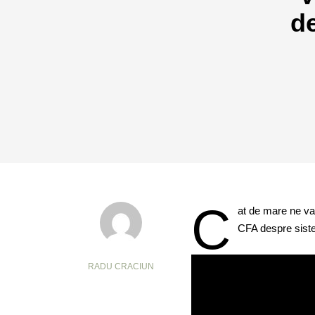
de
C
at de mare ne va 
CFA despre siste
RADU CRACIUN