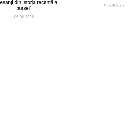
resanți din istoria recentă a
05-10-2025
bursei”
06-02-2026