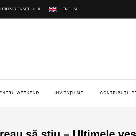
UTILIZARE A SITE-ULUI
ENGLISH
PENTRU WEEKEND
INVITAȚII MEI
CONTRIBUȚII E
reau să știu – Ultimele veș