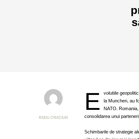
p
s
E
volutiile geopoli
la Munchen, au fos
NATO. Romania, ca
consolidarea unui parteneri
RADU CRACIUN
Schimbarile de strategie ale