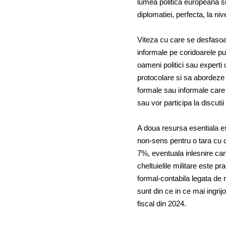
lumea politica europeana s
diplomatiei, perfecta, la ni
Viteza cu care se desfasoara
informale pe coridoarele put
oameni politici sau experti
protocolare si sa abordeze s
formale sau informale care v
sau vor participa la discutii
A doua resursa esentiala es
non-sens pentru o tara cu 
7%, eventuala inlesnire care
cheltuielile militare este p
formal-contabila legata de r
sunt din ce in ce mai ingrij
fiscal din 2024.