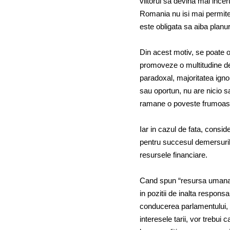
viitorul sa devina mai incer
Romania nu isi mai permite
este obligata sa aiba planur
Din acest motiv, se poate o
promoveze o multitudine de
paradoxal, majoritatea ignor
sau oportun, nu are nicio 
ramane o poveste frumoasa,
Iar in cazul de fata, consid
pentru succesul demersuril
resursele financiare.
Cand spun “resursa umana” m
in pozitii de inalta responsab
conducerea parlamentului, c
interesele tarii, vor trebui 