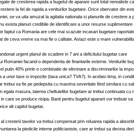
legate de cresterea rapida a bugetul de aparare sunt total nerealiste c
stere la fel de rapida a veniturilor bugetare. Orice obervator din exte
ei, se va uita amuzat la agitatia nationala si planurile de crestere a p
re nu exista planuri credibile de identificare a unor resurse suplimentare
ate faptul ca Romania are cele mai scazute incasari bugetare raportate
at de ceva vreme sa mai fie o calitate. Astazi este o mare vulnerabilit
andonat urgent planul de scadere in 7 ani a deficitului bugetar care
ui Romaniei facand-o dependenta de finantarile externe. Veniturile bu
el putin 40% printr-o combinatie de eliminare a discriminarilor la impoz
ta a unor taxe si impozite (taxa unica? TVA?). In acelasi timp, in conditi
ar trebui sa fie pe pedepsita cu maxima severitate fiind similara cu sa
. In egala masura, taierea cheltuielilor bugetare ar trebui continuata cu
in care se produce risipa. Banii pentru bugetul apararii vor trebuie sa
orice alt capitol bugetar.
l cresterii taxelor va trebui compensat prin reluarea rapida a absorbt
untarea la piedicile interne politicianiste, care ar trebui sa devina deriz