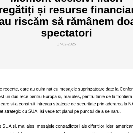
regătiți și resurse financia
au riscăm să rămânem do
spectatori
17-02-2025
tice recente, care au culminat cu mesajele suprinzatoare date la Confer
t un dus rece pentru Europa si, mai ales, pentru tarile de la frontiera
re si-a construit intreaga strategie de securitate prin aderarea la 
at strategic cu SUA, isi vede tot planul pe punctul de a se narui.
 SUA si, mai ales, mesajele contradictorii ale diferitilor lideri america