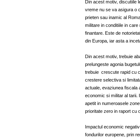
Din acest motiv, discutiile 
vreme nu se va asigura o cre
prieten sau inamic al Romani
militare in conditiile in ca
finantare. Este de notoriet
din Europa, iar asta a incet
Din acest motiv, trebuie ab
prelungeste agonia bugetul
trebuie crescute rapid cu c
crestere selectiva si limita
actuale, evaziunea fiscala 
economic si militar al tarii
apetit in numeroasele zone 
prioritate zero in raport cu 
Impactul economic negativ a
fondurilor europene, prin ren