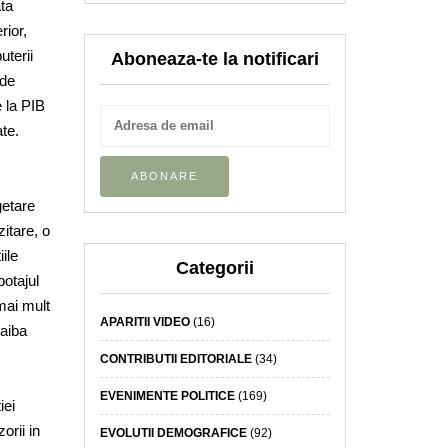
ata
rior,
uterii
Aboneaza-te la notificari
 de
 la PIB
ate.
getare
itare, o
ile
Categorii
botajul
 mai mult
APARITII VIDEO
(16)
 aiba
CONTRIBUTII EDITORIALE
(34)
EVENIMENTE POLITICE
(169)
iei
orii in
EVOLUTII DEMOGRAFICE
(92)