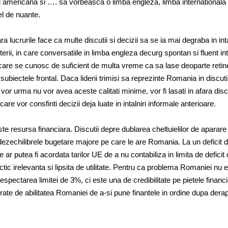
i americana si …. sa vorbeasca o limba engleza, limba internationala
vel de nuante.
 lucrurile face ca multe discutii si decizii sa se ia mai degraba in inta
erii, in care conversatiile in limba engleza decurg spontan si fluent in
 care se cunosc de suficient de multa vreme ca sa lase deoparte retine
ubiectele frontal. Daca liderii trimisi sa reprezinte Romania in discuti
or urma nu vor avea aceste calitati minime, vor fi lasati in afara discu
 care vor consfinti decizii deja luate in intalniri informale anterioare.
te resursa financiara. Discutii depre dublarea cheltuielilor de aparare
dezechilibrele bugetare majore pe care le are Romania. La un deficit 
 ar putea fi acordata tarilor UE de a nu contabiliza in limita de defici
ractic irelevanta si lipsita de utilitate. Pentru ca problema Romaniei nu 
espectarea limitei de 3%, ci este una de credibilitate pe pietele financ
orate de abilitatea Romaniei de a-si pune finantele in ordine dupa derap