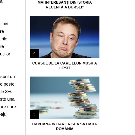
 a
MAI INTERESANȚI DIN ISTORIA
RECENTĂ A BURSEI”
lniri
tre
rile
ile
tiilor
4
CURSUL DE LA CARE ELON MUSK A
LIPSIT
 sunt un
de peste
t de 3%
este una
iare care
ajul
5
CAPCANA ÎN CARE RISCĂ SĂ CADĂ
ROMÂNIA