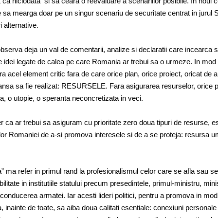
t ca niciodata si sa ceara o reevaluare a scenariilor posibile. In noul c
 sa mearga doar pe un singur scenariu de securitate centrat in jurul 
i alternative.
bserva deja un val de comentarii, analize si declaratii care incearca 
 idei legate de calea pe care Romania ar trebui sa o urmeze. In mod
a acel element critic fara de care orice plan, orice proiect, oricat de 
sansa sa fie realizat: RESURSELE. Fara asigurarea resurselor, orice 
 o utopie, o speranta neconcretizata in veci.
er ca ar trebui sa asiguram cu prioritate zero doua tipuri de resurse, e
or Romaniei de a-si promova interesele si de a se proteja: resursa u
a refer in primul rand la profesionalismul celor care se afla sau se 
ilitate in institutiile statului precum presedintele, primul-ministru, minis
onducerea armatei. Iar acesti lideri politici, pentru a promova in mod 
ca, inainte de toate, sa aiba doua calitati esentiale: conexiuni personale 