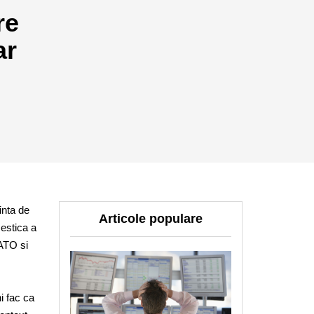
re
ar
inta de
Articole populare
 estica a
NATO si
ni fac ca