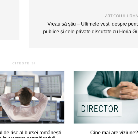
ARTICOLUL URM
Vreau să știu – Ultimele vești despre pens
publice și cele private discutate cu Horia G
CITESTE SI
ul de risc al bursei românești
Cine mai are viziune?