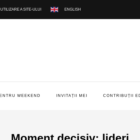
UTILIZARE A SITE-ULUI
ENGLISH
PENTRU WEEKEND
INVITAȚII MEI
CONTRIBUȚII E
Moment decisiv: lideri