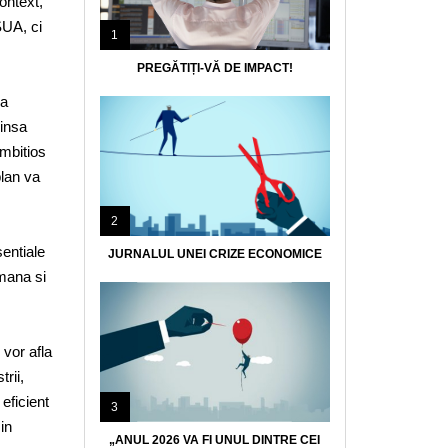
ontext,
SUA, ci
1
PREGĂTIȚI-VĂ DE IMPACT!
sa
 insa
ambitios
plan va
2
sentiale
JURNALUL UNEI CRIZE ECONOMICE
mana si
vor afla
trii,
eficient
3
in
„ANUL 2026 VA FI UNUL DINTRE CEI