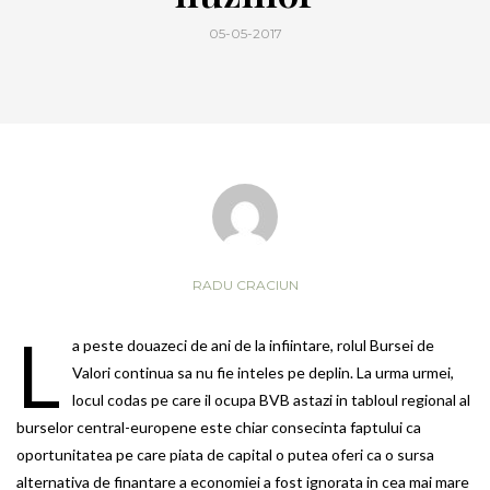
05-05-2017
RADU CRACIUN
L
a peste douazeci de ani de la infiintare, rolul Bursei de
Valori continua sa nu fie inteles pe deplin. La urma urmei,
locul codas pe care il ocupa BVB astazi in tabloul regional al
burselor central-europene este chiar consecinta faptului ca
oportunitatea pe care piata de capital o putea oferi ca o sursa
alternativa de finantare a economiei a fost ignorata in cea mai mare