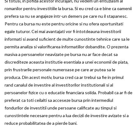
Si totusi, in pofida acestor incurajari, nu vedem un entuziasm al
romanilor pentru investitiile la bursa. Si eu cred ca e bine ca oamenii
prefera sa nu se angajeze intr-un demers pe care nu il stapanesc.
Pentru ca bursa nu este pentru oricine si nu ofera oportunitati
egale tuturor. Cei mai avantajati vor fi intotdeauna investitorii
informati si avand suficient de multe cunostinte tehnice care sa le
permita analiza si valorificarea informatiilor dobandite. O prezenta
masiva a persoanelor neavizate pe bursa nu ar face decat sa
discrediteze aceasta institutie esentiala a unei economii de piata,
prin frustrarile personale numeroase pe care ar putea sa le
produca. Din acest motiv, bursa cred ca ar trebui sa fie in primul
rand canalul de investire al investitorilor institutionali si al
persoanelor fizice cu o educatie financiara solida. Probabil ca ar fi de
preferat ca toti ceilalti sa acceseze bursa prin intermediul
fondurilor de investitii unde persoane calificate au timpul si
cunostintele necesare pentru a lua decizii de investire avizate si a
reduce probabilitatea de a pierde bani.