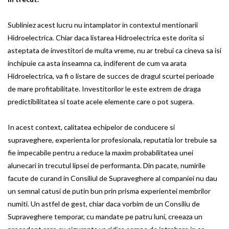
Subliniez acest lucru nu intamplator in contextul mentionarii
Hidroelectrica. Chiar daca listarea Hidroelectrica este dorita si
asteptata de investitori de multa vreme, nu ar trebui ca cineva sa isi
inchipuie ca asta inseamna ca, indiferent de cum va arata
Hidroelectrica, va fi o listare de succes de dragul scurtei perioade
de mare profitabilitate. Investitorilor le este extrem de draga
predictibilitatea si toate acele elemente care o pot sugera.
In acest context, calitatea echipelor de conducere si
supraveghere, experienta lor profesionala, reputatia lor trebuie sa
fie impecabile pentru a reduce la maxim probabilitatea unei
alunecari in trecutul lipsei de performanta. Din pacate, numirile
facute de curand in Consiliul de Supraveghere al companiei nu dau
un semnal catusi de putin bun prin prisma experientei membrilor
numiti. Un astfel de gest, chiar daca vorbim de un Consiliu de
Supraveghere temporar, cu mandate pe patru luni, creeaza un