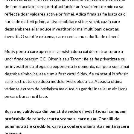
de firme: acela in care pretul actiunilor ar fi suficient de mic ca sa
reflecte doar valoarea activelor firmei. Adica firma sa fie luata ca o
sursa de materii prime, active imobiliare si fier vechi, caz in care
dezmembarea ei ar aduce investitorilor mai multi bani decat au
investit. O solutie extrema, care cred ca nu e dorita de nimeni.
Motiv pentru care apreciez ca exista doua cai de restructurare a
unor firme precum C.E. Oltenia sau Tarom: fie sa fie privatizate cu
un investitor strategic cu experienta in domeniu, dar pe o suma mai
degraba simbolica, asa cum a fost cazul Sidex, fie ca statul in sfarsit
sa le restructureze dupa modelul Hidroelectrica. Aceasta ultima
varianta extrem de optimista ma duce cu gandul insa la un alt lucru
pe care bursa nu il face.
Bursa nu valideaza din punct de vedere investitional companii
profitabile de relativ scurta vreme si care nu au Consilii de
administratie credibile, care sa confere siguranta neintoarcerii
in trecut.