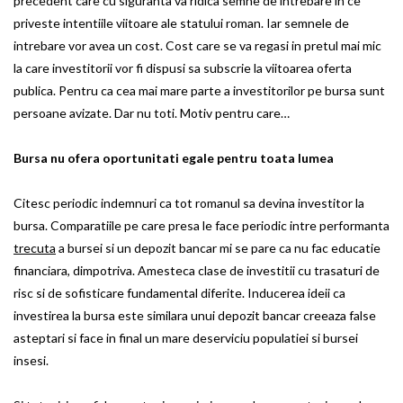
precedent care cu siguranta va ridica semne de intrebare in ce
priveste intentiile viitoare ale statului roman. Iar semnele de
intrebare vor avea un cost. Cost care se va regasi in pretul mai mic
la care investitorii vor fi dispusi sa subscrie la viitoarea oferta
publica. Pentru ca cea mai mare parte a investitorilor pe bursa sunt
persoane avizate. Dar nu toti. Motiv pentru care…
Bursa nu ofera oportunitati egale pentru toata lumea
Citesc periodic indemnuri ca tot romanul sa devina investitor la
bursa. Comparatiile pe care presa le face periodic intre performanta
trecuta
a bursei si un depozit bancar mi se pare ca nu fac educatie
financiara, dimpotriva. Amesteca clase de investitii cu trasaturi de
risc si de sofisticare fundamental diferite. Inducerea ideii ca
investirea la bursa este similara unui depozit bancar creeaza false
asteptari si face in final un mare deserviciu populatiei si bursei
insesi.