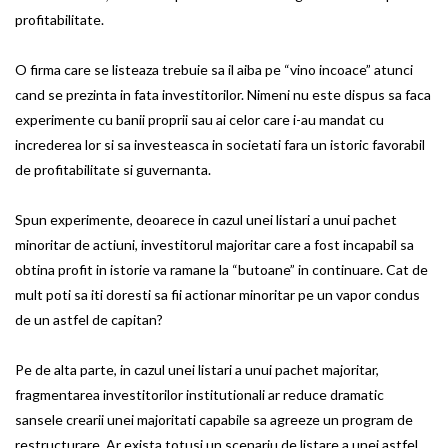
profitabilitate.
O firma care se listeaza trebuie sa il aiba pe “vino incoace” atunci
cand se prezinta in fata investitorilor. Nimeni nu este dispus sa faca
experimente cu banii proprii sau ai celor care i-au mandat cu
increderea lor si sa investeasca in societati fara un istoric favorabil
de profitabilitate si guvernanta.
Spun experimente, deoarece in cazul unei listari a unui pachet
minoritar de actiuni, investitorul majoritar care a fost incapabil sa
obtina profit in istorie va ramane la “butoane” in continuare. Cat de
mult poti sa iti doresti sa fii actionar minoritar pe un vapor condus
de un astfel de capitan?
Pe de alta parte, in cazul unei listari a unui pachet majoritar,
fragmentarea investitorilor institutionali ar reduce dramatic
sansele crearii unei majoritati capabile sa agreeze un program de
restructurare. Ar exista totusi un scenariu de listare a unei astfel