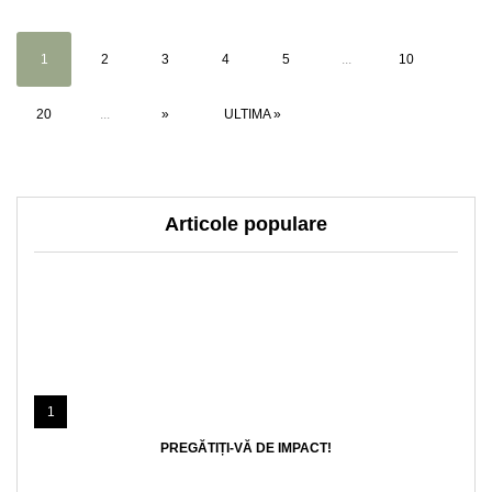
1
2
3
4
5
...
10
20
...
»
ULTIMA »
Articole populare
1
PREGĂTIȚI-VĂ DE IMPACT!