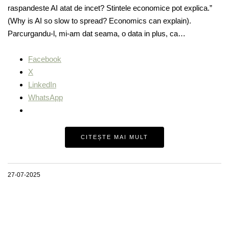
raspandeste AI atat de incet? Stintele economice pot explica.”
(Why is AI so slow to spread? Economics can explain).
Parcurgandu-l, mi-am dat seama, o data in plus, ca…
Facebook
X
LinkedIn
WhatsApp
CITEȘTE MAI MULT
27-07-2025