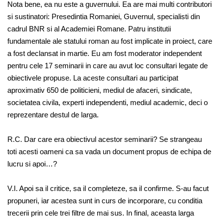
Nota bene, ea nu este a guvernului. Ea are mai multi contributori
si sustinatori: Presedintia Romaniei, Guvernul, specialisti din
cadrul BNR si al Academiei Romane. Patru institutii
fundamentale ale statului roman au fost implicate in proiect, care
a fost declansat in martie. Eu am fost moderator independent
pentru cele 17 seminarii in care au avut loc consultari legate de
obiectivele propuse. La aceste consultari au participat
aproximativ 650 de politicieni, mediul de afaceri, sindicate,
societatea civila, experti independenti, mediul academic, deci o
reprezentare destul de larga.
R.C. Dar care era obiectivul acestor seminarii? Se strangeau
toti acesti oameni ca sa vada un document propus de echipa de
lucru si apoi…?
V.I. Apoi sa il critice, sa il completeze, sa il confirme. S-au facut
propuneri, iar acestea sunt in curs de incorporare, cu conditia
trecerii prin cele trei filtre de mai sus. In final, aceasta larga