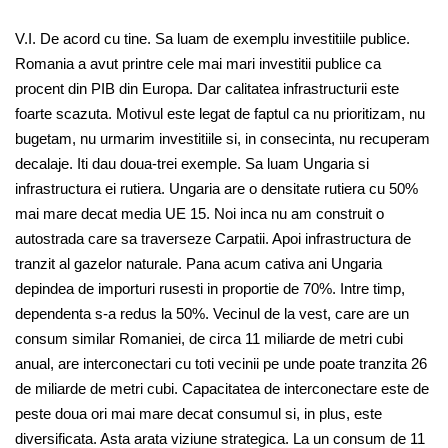
V.I. De acord cu tine. Sa luam de exemplu investitiile publice.
Romania a avut printre cele mai mari investitii publice ca
procent din PIB din Europa. Dar calitatea infrastructurii este
foarte scazuta. Motivul este legat de faptul ca nu prioritizam, nu
bugetam, nu urmarim investitiile si, in consecinta, nu recuperam
decalaje. Iti dau doua-trei exemple. Sa luam Ungaria si
infrastructura ei rutiera. Ungaria are o densitate rutiera cu 50%
mai mare decat media UE 15. Noi inca nu am construit o
autostrada care sa traverseze Carpatii. Apoi infrastructura de
tranzit al gazelor naturale. Pana acum cativa ani Ungaria
depindea de importuri rusesti in proportie de 70%. Intre timp,
dependenta s-a redus la 50%. Vecinul de la vest, care are un
consum similar Romaniei, de circa 11 miliarde de metri cubi
anual, are interconectari cu toti vecinii pe unde poate tranzita 26
de miliarde de metri cubi. Capacitatea de interconectare este de
peste doua ori mai mare decat consumul si, in plus, este
diversificata. Asta arata viziune strategica. La un consum de 11