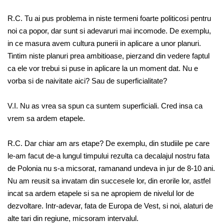
R.C. Tu ai pus problema in niste termeni foarte politicosi pentru
noi ca popor, dar sunt si adevaruri mai incomode. De exemplu,
in ce masura avem cultura punerii in aplicare a unor planuri.
Tintim niste planuri prea ambitioase, pierzand din vedere faptul
ca ele vor trebui si puse in aplicare la un moment dat. Nu e
vorba si de naivitate aici? Sau de superficialitate?
V.I. Nu as vrea sa spun ca suntem superficiali. Cred insa ca
vrem sa ardem etapele.
R.C. Dar chiar am ars etape? De exemplu, din studiile pe care
le-am facut de-a lungul timpului rezulta ca decalajul nostru fata
de Polonia nu s-a micsorat, ramanand undeva in jur de 8-10 ani.
Nu am reusit sa invatam din succesele lor, din erorile lor, astfel
incat sa ardem etapele si sa ne apropiem de nivelul lor de
dezvoltare. Intr-adevar, fata de Europa de Vest, si noi, alaturi de
alte tari din regiune, micsoram intervalul.