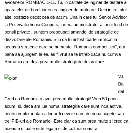
avioanelor ROMBAC 1-11. Tu, in calitate de inginer de testare a
aparatelor de bord, iar eu ca inginer de motoare. Deci in cu totul
alte ipostaze decat cea de acum. Una in care tu, Senior Advisor
la PricewaterhouseCoopers, iar eu, administrator al unui fond de
pensii private , suntem preocupati amandoi de strategiile de
dezvoltare ale Romaniei. Stiu ca tu ai fost foarte implicat in
aceasta strategie care se numeste “Romania competitiva”, dar
pana sa ajungem la ea, as fi vrut sa te intreb daca nu cumva
Romania are deja prea multe strategii de dezvoltare.
V.I.
Ba
da!
Cred ca Romania a avut prea multe strategii! Vreo 50 pana
acum, si, daca am lua numai strategiile care sunt inca active,
pentru implementarea lor ar fi nevoie cam de noua bugete sau
trei PIB-uri ale Romaniei. Este clar ca sunt prea multe si cred ca
aceasta situatie este legata si de cultura noastra.