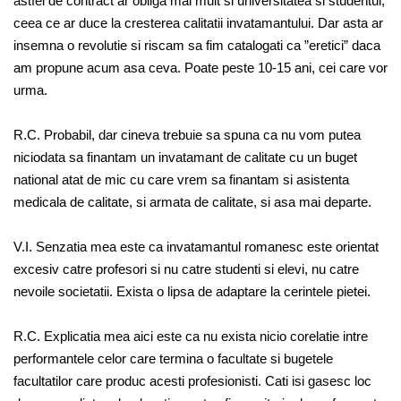
astfel de contract ar obliga mai mult si universitatea si studentul,
ceea ce ar duce la cresterea calitatii invatamantului. Dar asta ar
insemna o revolutie si riscam sa fim catalogati ca ”eretici” daca
am propune acum asa ceva. Poate peste 10-15 ani, cei care vor
urma.
R.C. Probabil, dar cineva trebuie sa spuna ca nu vom putea
niciodata sa finantam un invatamant de calitate cu un buget
national atat de mic cu care vrem sa finantam si asistenta
medicala de calitate, si armata de calitate, si asa mai departe.
V.I. Senzatia mea este ca invatamantul romanesc este orientat
excesiv catre profesori si nu catre studenti si elevi, nu catre
nevoile societatii. Exista o lipsa de adaptare la cerintele pietei.
R.C. Explicatia mea aici este ca nu exista nicio corelatie intre
performantele celor care termina o facultate si bugetele
facultatilor care produc acesti profesionisti. Cati isi gasesc loc