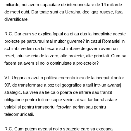
miliarde, noi avem capacitate de interconectare de 14 miliarde
de metri cubi. Dar toate sunt cu Ucraina, deci gaz rusesc, fara
diversificare.
R.C. Dar cum se explica faptul ca ei au dus la indeplinire aceste
proiecte pe parcursul mai multor guverne? In cazul Romaniei in
schimb, vedem ca la fiecare schimbare de guvern avem un
reset, totul se reia de la zero, alte proiecte, alte prioritati. Cum sa
facem sa avem si noi o continuitate a proiectelor?
V.I. Ungaria a avut o politica coerenta inca de la inceputul anilor
90’, de transformare a pozitiei geografice a tarii intr-un avantaj
strategic. Ea vrea sa fie ca o poarta de intrare sau tranzit
obligatorie pentru toti cei sapte vecini ai sai. Iar lucrul asta e
valabil si pentru transportul feroviar, aerian sau pentru
telecomunicatii.
R.C. Cum putem avea si noi o strategie care sa exceada