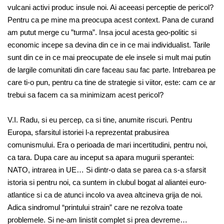
vulcani activi produc insule noi. Ai aceeasi perceptie de pericol?
Pentru ca pe mine ma preocupa acest context. Pana de curand
am putut merge cu ”turma”. Insa jocul acesta geo-politic si
economic incepe sa devina din ce in ce mai individualist. Tarile
sunt din ce in ce mai preocupate de ele insele si mult mai putin
de largile comunitati din care faceau sau fac parte. Intrebarea pe
care ti-o pun, pentru ca tine de strategie si viitor, este: cam ce ar
trebui sa facem ca sa minimizam acest pericol?
V.I. Radu, si eu percep, ca si tine, anumite riscuri. Pentru
Europa, sfarsitul istoriei l-a reprezentat prabusirea
comunismului. Era o perioada de mari incertitudini, pentru noi,
ca tara. Dupa care au inceput sa apara mugurii sperantei:
NATO, intrarea in UE… Si dintr-o data se parea ca s-a sfarsit
istoria si pentru noi, ca suntem in clubul bogat al aliantei euro-
atlantice si ca de atunci incolo va avea altcineva grija de noi.
Adica sindromul “printului strain” care ne rezolva toate
problemele. Si ne-am linistit complet si prea devreme…