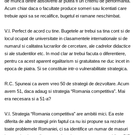
de munca dintre absolventi ar putea fi un criteriu de performanta.
Acum chiar daca o facultate produce someri sau licentiati care
trebuie apoi sa se recalifice, bugetul ei ramane neschimbat.
V.I. Perfect de acord cu tine. Bugetele ar trebui sa tina cont si de
locul ocupat de universitate in clasamentele internationale si de
numarul si calitatea lucrarilor de cercetare, ale cadrelor didactice
si ale studentilor etc. In mod clar ar trebui facuta o diferentiere,
pentru ca acest aparent egalitarism si gratuitatea ne duc incet in
epoca de piatra. Si se constituie intr-o vulnerabilitate strategica.
R.C. Spuneai ca avem vreo 50 de strategii de dezvoltare. Acum
avem 51, daca adaug si strategia “Romania competitiva”. Mai
era necesara si a 51-a?
V.I. Strategia “Romania competitiva” are ambitii mici. Ea este
diferita de alte strategii prin faptul ca nu isi propune sa rezolve
toate problemele Romaniei, ci sa identifice un numar de masuri