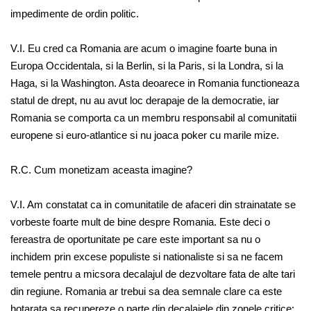
impedimente de ordin politic.
V.I. Eu cred ca Romania are acum o imagine foarte buna in
Europa Occidentala, si la Berlin, si la Paris, si la Londra, si la
Haga, si la Washington. Asta deoarece in Romania functioneaza
statul de drept, nu au avut loc derapaje de la democratie, iar
Romania se comporta ca un membru responsabil al comunitatii
europene si euro-atlantice si nu joaca poker cu marile mize.
R.C. Cum monetizam aceasta imagine?
V.I. Am constatat ca in comunitatile de afaceri din strainatate se
vorbeste foarte mult de bine despre Romania. Este deci o
fereastra de oportunitate pe care este important sa nu o
inchidem prin excese populiste si nationaliste si sa ne facem
temele pentru a micsora decalajul de dezvoltare fata de alte tari
din regiune. Romania ar trebui sa dea semnale clare ca este
hotarata sa recupereze o parte din decalajele din zonele critice: