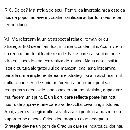
R.C. De ce? Ma intriga ce spui. Pentru ca impresia mea este ca
noi, ca popor, nu avem vocatia planificarii actiunilor noastre pe
termen lung.
V.I. Ma refeream la un alt aspect al relatiei romanilor cu
strategia. 800 de ani am fost in urma Occidentului. Acum vrem
sa recuperam totul foarte repede. Ni se pare ca, scriind multe
strategii, acestea se vor realiza de la sine. Noua ne-a lipsit in
istorie cultura alergatorului de maraton, caci asta inseamna
pana la urma implementarea unei strategii, si am avut mai mult
cultura unei serii de sprinturi. Vrem ca printr-un sprint sa
recuperam decalajele, apoi obosim sau ne plictisim, dupa care
mai facem un sprint. E un lucru care reflecta poate instinctul
nostru de supravietuire care s-a dezvoltat de-a lungul istoriei.
Apoi, avem strategii multe si stufoase si pentru ca nu vrem sa
suparam pe cineva. Orice idee propusa este acceptata.
Strategia devine un pom de Craciun care se incarca cu dorinte.