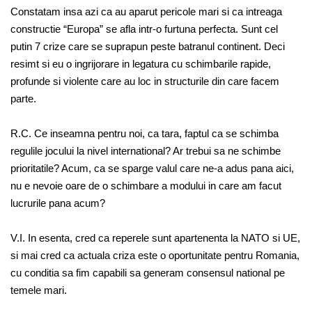
Constatam insa azi ca au aparut pericole mari si ca intreaga
constructie “Europa” se afla intr-o furtuna perfecta. Sunt cel
putin 7 crize care se suprapun peste batranul continent. Deci
resimt si eu o ingrijorare in legatura cu schimbarile rapide,
profunde si violente care au loc in structurile din care facem
parte.
R.C. Ce inseamna pentru noi, ca tara, faptul ca se schimba
regulile jocului la nivel international? Ar trebui sa ne schimbe
prioritatile? Acum, ca se sparge valul care ne-a adus pana aici,
nu e nevoie oare de o schimbare a modului in care am facut
lucrurile pana acum?
V.I. In esenta, cred ca reperele sunt apartenenta la NATO si UE,
si mai cred ca actuala criza este o oportunitate pentru Romania,
cu conditia sa fim capabili sa generam consensul national pe
temele mari.