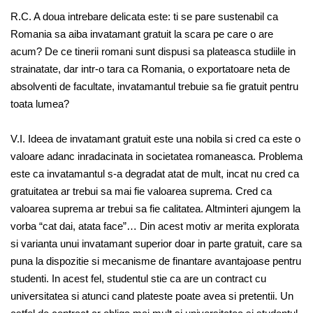
R.C. A doua intrebare delicata este: ti se pare sustenabil ca
Romania sa aiba invatamant gratuit la scara pe care o are
acum? De ce tinerii romani sunt dispusi sa plateasca studiile in
strainatate, dar intr-o tara ca Romania, o exportatoare neta de
absolventi de facultate, invatamantul trebuie sa fie gratuit pentru
toata lumea?
V.I. Ideea de invatamant gratuit este una nobila si cred ca este o
valoare adanc inradacinata in societatea romaneasca. Problema
este ca invatamantul s-a degradat atat de mult, incat nu cred ca
gratuitatea ar trebui sa mai fie valoarea suprema. Cred ca
valoarea suprema ar trebui sa fie calitatea. Altminteri ajungem la
vorba “cat dai, atata face”… Din acest motiv ar merita explorata
si varianta unui invatamant superior doar in parte gratuit, care sa
puna la dispozitie si mecanisme de finantare avantajoase pentru
studenti. In acest fel, studentul stie ca are un contract cu
universitatea si atunci cand plateste poate avea si pretentii. Un