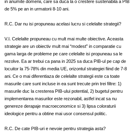
in anumite domenii, care sa duca la o crestere sustenabila a PIB
de 5% pe an in urmatorii 8-10 ani.
R.C. Dar nu isi propuneau acelasi lucru si celelalte strategii?
V.I. Celelalte propuneau cu mult mai multe obiective. Aceasta
strategie are un obiectiv mult mai “modest” in comparatie cu
gama larga de probleme pe care celelalte isi propuneau sa le
rezolve. Ea ar trebui ca pana in 2025 sa duca PIB-ul pe cap de
locuitor la 75-78% din media UE, orizontul strategiei fiind de 7-8
ani. Ce o mai diferentiaza de celelalte strategii este ca toate
masurile care sunt incluse in ea sunt trecute prin trei filtre: 1)
masurile duc la cresterea PIB-ului potential, 2) bugetul pentru
implementarea masurilor este rezonabil, astfel incat sa nu
genereze derapaje macroeconomice si 3) lipsa coloraturii
ideologice pentru a obtine mai usor consensul politic.
R.C. De cate PIB-uri e nevoie pentru strategia asta?