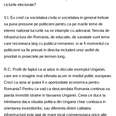
ciclurile electorale?
V.I. Eu cred ca societatea civila si societatea in general trebuie
sa puna presiune pe politicieni pentru ca pe marile teme de
interes national lucrurile sa se intample cu adevarat. Nevoia de
infrastructura din Romania, de educatie, de sanatate sunt teme
care rezoneaza larg cu publicul romanesc si ar fi momentul ca
politicienii sa fie presati in directia includerii unor astfel de
prioritati in proiectele pe termen lung.
R.C. Profit de faptul ca ai adus in discutie exemplul Ungariei,
care are o imagine mai sifonata acum in mediul politic european.
Crezi ca asta ar putea fi o oportunitate economica pentru
Romania? Pentru ca vad ca deocamdata Romania continua sa
piarda investitii straine in favoarea Ungariei. Ceea ce duce la
intrebarea daca situatia politica din Ungaria chiar conteaza in
orientarea investitorilor, sau diferenta dintre calitatea
infrastructurii este atat de mare incat compenseaza orice alte