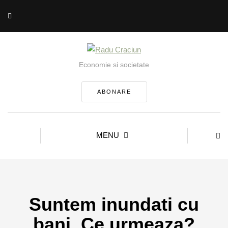
Economie si societate
ABONARE
MENU
Suntem inundati cu
bani. Ce urmeaza?