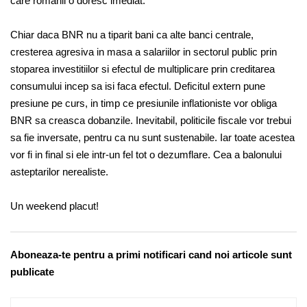
care romanii o doresc imediat.
Chiar daca BNR nu a tiparit bani ca alte banci centrale,
cresterea agresiva in masa a salariilor in sectorul public prin
stoparea investitiilor si efectul de multiplicare prin creditarea
consumului incep sa isi faca efectul. Deficitul extern pune
presiune pe curs, in timp ce presiunile inflationiste vor obliga
BNR sa creasca dobanzile. Inevitabil, politicile fiscale vor trebui
sa fie inversate, pentru ca nu sunt sustenabile. Iar toate acestea
vor fi in final si ele intr-un fel tot o dezumflare. Cea a balonului
asteptarilor nerealiste.
Un weekend placut!
Aboneaza-te pentru a primi notificari cand noi articole sunt
publicate