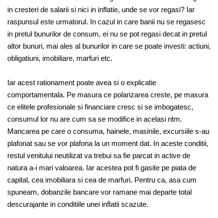
in cresteri de salarii si nici in inflatie, unde se vor regasi? Iar
raspunsul este urmatorul. In cazul in care banii nu se regasesc
in pretul bunurilor de consum, ei nu se pot regasi decat in pretul
altor bunuri, mai ales al bunurilor in care se poate investi: actiuni,
obligatiuni, imobiliare, marfuri etc.
Iar acest rationament poate avea si o explicatie
comportamentala. Pe masura ce polarizarea creste, pe masura
ce elitele profesionale si financiare cresc si se imbogatesc,
consumul lor nu are cum sa se modifice in acelasi ritm.
Mancarea pe care o consuma, hainele, masinile, excursiile s-au
plafonat sau se vor plafona la un moment dat. In aceste conditii,
restul venitului neutilizat va trebui sa fie parcat in active de
natura a-i mari valoarea. Iar acestea pot fi gasite pe piata de
capital, cea imobiliara si cea de marfuri. Pentru ca, asa cum
spuneam, dobanzile bancare vor ramane mai departe total
descurajante in conditiile unei inflatii scazute.