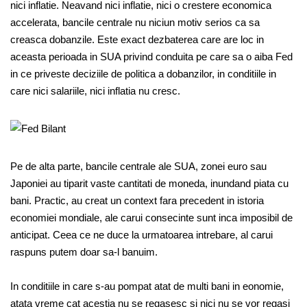
nici inflatie. Neavand nici inflatie, nici o crestere economica
accelerata, bancile centrale nu niciun motiv serios ca sa
creasca dobanzile. Este exact dezbaterea care are loc in
aceasta perioada in SUA privind conduita pe care sa o aiba Fed
in ce priveste deciziile de politica a dobanzilor, in conditiile in
care nici salariile, nici inflatia nu cresc.
Pe de alta parte, bancile centrale ale SUA, zonei euro sau
Japoniei au tiparit vaste cantitati de moneda, inundand piata cu
bani. Practic, au creat un context fara precedent in istoria
economiei mondiale, ale carui consecinte sunt inca imposibil de
anticipat. Ceea ce ne duce la urmatoarea intrebare, al carui
raspuns putem doar sa-l banuim.
In conditiile in care s-au pompat atat de multi bani in eonomie,
atata vreme cat acestia nu se regasesc si nici nu se vor regasi