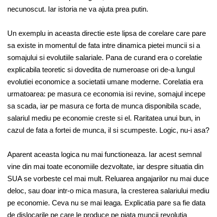
necunoscut. Iar istoria ne va ajuta prea putin.
Un exemplu in aceasta directie este lipsa de corelare care pare
sa existe in momentul de fata intre dinamica pietei muncii si a
somajului si evolutiile salariale. Pana de curand era o corelatie
explicabila teoretic si dovedita de numeroase ori de-a lungul
evolutiei economice a societatii umane moderne. Corelatia era
urmatoarea: pe masura ce economia isi revine, somajul incepe
sa scada, iar pe masura ce forta de munca disponibila scade,
salariul mediu pe economie creste si el. Raritatea unui bun, in
cazul de fata a fortei de munca, il si scumpeste. Logic, nu-i asa?
Aparent aceasta logica nu mai functioneaza. Iar acest semnal
vine din mai toate economiile dezvoltate, iar despre situatia din
SUA se vorbeste cel mai mult. Reluarea angajarilor nu mai duce
deloc, sau doar intr-o mica masura, la cresterea salariului mediu
pe economie. Ceva nu se mai leaga. Explicatia pare sa fie data
de dislocarile pe care le produce pe piata muncii revolutia