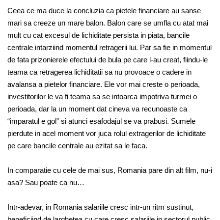
Ceea ce ma duce la concluzia ca pietele financiare au sanse
mari sa creeze un mare balon. Balon care se umfla cu atat mai
mult cu cat excesul de lichiditate persista in piata, bancile
centrale intarziind momentul retragerii lui. Par sa fie in momentul
de fata prizonierele efectului de bula pe care l-au creat, fiindu-le
teama ca retragerea lichiditatii sa nu provoace o cadere in
avalansa a pietelor financiare. Ele vor mai creste o perioada,
investitorilor le va fi teama sa se intoarca impotriva turmei o
perioada, dar la un moment dat cineva va recunoaste ca
“imparatul e gol” si atunci esafodajul se va prabusi. Sumele
pierdute in acel moment vor juca rolul extragerilor de lichiditate
pe care bancile centrale au ezitat sa le faca.
In comparatie cu cele de mai sus, Romania pare din alt film, nu-i
asa? Sau poate ca nu…
Intr-adevar, in Romania salariile cresc intr-un ritm sustinut,
beneficiind de larghetea cu care cresc salariile in sectorul public.