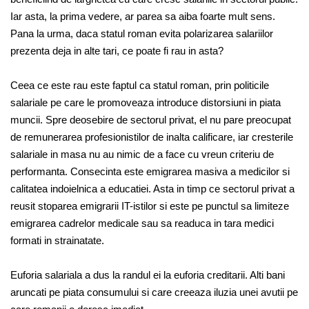
Iar asta, la prima vedere, ar parea sa aiba foarte mult sens.
Pana la urma, daca statul roman evita polarizarea salariilor
prezenta deja in alte tari, ce poate fi rau in asta?
Ceea ce este rau este faptul ca statul roman, prin politicile
salariale pe care le promoveaza introduce distorsiuni in piata
muncii. Spre deosebire de sectorul privat, el nu pare preocupat
de remunerarea profesionistilor de inalta calificare, iar cresterile
salariale in masa nu au nimic de a face cu vreun criteriu de
performanta. Consecinta este emigrarea masiva a medicilor si
calitatea indoielnica a educatiei. Asta in timp ce sectorul privat a
reusit stoparea emigrarii IT-istilor si este pe punctul sa limiteze
emigrarea cadrelor medicale sau sa readuca in tara medici
formati in strainatate.
Euforia salariala a dus la randul ei la euforia creditarii. Alti bani
aruncati pe piata consumului si care creeaza iluzia unei avutii pe