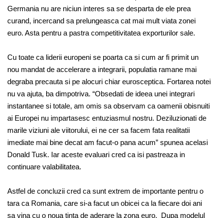
Germania nu are niciun interes sa se desparta de ele prea
curand, incercand sa prelungeasca cat mai mult viata zonei
euro. Asta pentru a pastra competitivitatea exporturilor sale.
Cu toate ca liderii europeni se poarta ca si cum ar fi primit un
nou mandat de accelerare a integrarii, populatia ramane mai
degraba precauta si pe alocuri chiar eurosceptica. Fortarea notei
nu va ajuta, ba dimpotriva. “Obsedati de ideea unei integrari
instantanee si totale, am omis sa observam ca oamenii obisnuiti
ai Europei nu impartasesc entuziasmul nostru. Deziluzionati de
marile viziuni ale viitorului, ei ne cer sa facem fata realitatii
imediate mai bine decat am facut-o pana acum” spunea acelasi
Donald Tusk. Iar aceste evaluari cred ca isi pastreaza in
continuare valabilitatea.
Astfel de concluzii cred ca sunt extrem de importante pentru o
tara ca Romania, care si-a facut un obicei ca la fiecare doi ani
sa vina cu o noua tinta de aderare la zona euro. Dupa modelul