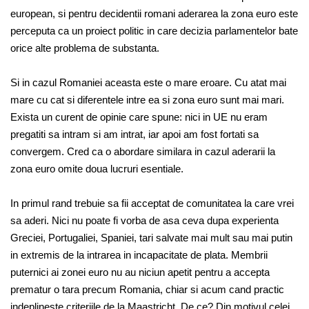
european, si pentru decidentii romani aderarea la zona euro este
perceputa ca un proiect politic in care decizia parlamentelor bate
orice alte problema de substanta.
Si in cazul Romaniei aceasta este o mare eroare. Cu atat mai
mare cu cat si diferentele intre ea si zona euro sunt mai mari.
Exista un curent de opinie care spune: nici in UE nu eram
pregatiti sa intram si am intrat, iar apoi am fost fortati sa
convergem. Cred ca o abordare similara in cazul aderarii la
zona euro omite doua lucruri esentiale.
In primul rand trebuie sa fii acceptat de comunitatea la care vrei
sa aderi. Nici nu poate fi vorba de asa ceva dupa experienta
Greciei, Portugaliei, Spaniei, tari salvate mai mult sau mai putin
in extremis de la intrarea in incapacitate de plata. Membrii
puternici ai zonei euro nu au niciun apetit pentru a accepta
prematur o tara precum Romania, chiar si acum cand practic
indeplineste criteriile de la Maastricht. De ce? Din motivul celei