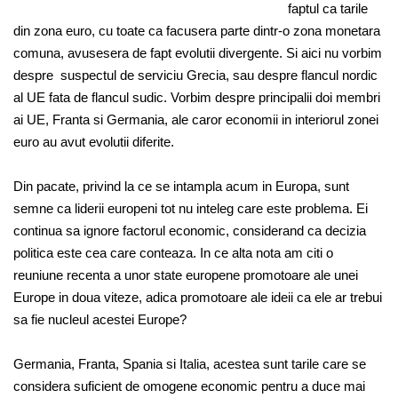
faptul ca tarile
din zona euro, cu toate ca facusera parte dintr-o zona monetara
comuna, avusesera de fapt evolutii divergente. Si aici nu vorbim
despre suspectul de serviciu Grecia, sau despre flancul nordic
al UE fata de flancul sudic. Vorbim despre principalii doi membri
ai UE, Franta si Germania, ale caror economii in interiorul zonei
euro au avut evolutii diferite.
Din pacate, privind la ce se intampla acum in Europa, sunt
semne ca liderii europeni tot nu inteleg care este problema. Ei
continua sa ignore factorul economic, considerand ca decizia
politica este cea care conteaza. In ce alta nota am citi o
reuniune recenta a unor state europene promotoare ale unei
Europe in doua viteze, adica promotoare ale ideii ca ele ar trebui
sa fie nucleul acestei Europe?
Germania, Franta, Spania si Italia, acestea sunt tarile care se
considera suficient de omogene economic pentru a duce mai