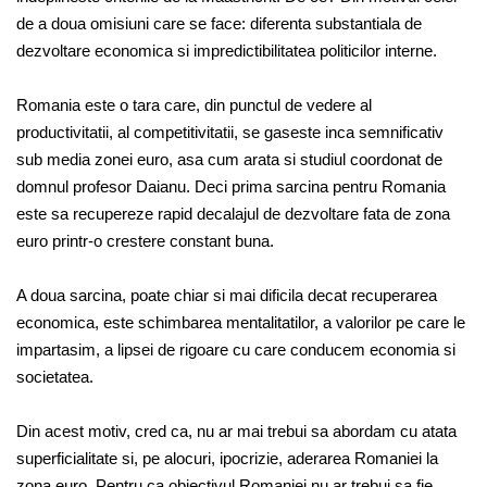
de a doua omisiuni care se face: diferenta substantiala de
dezvoltare economica si impredictibilitatea politicilor interne.
Romania este o tara care, din punctul de vedere al
productivitatii, al competitivitatii, se gaseste inca semnificativ
sub media zonei euro, asa cum arata si studiul coordonat de
domnul profesor Daianu. Deci prima sarcina pentru Romania
este sa recupereze rapid decalajul de dezvoltare fata de zona
euro printr-o crestere constant buna.
A doua sarcina, poate chiar si mai dificila decat recuperarea
economica, este schimbarea mentalitatilor, a valorilor pe care le
impartasim, a lipsei de rigoare cu care conducem economia si
societatea.
Din acest motiv, cred ca, nu ar mai trebui sa abordam cu atata
superficialitate si, pe alocuri, ipocrizie, aderarea Romaniei la
zona euro. Pentru ca obiectivul Romaniei nu ar trebui sa fie