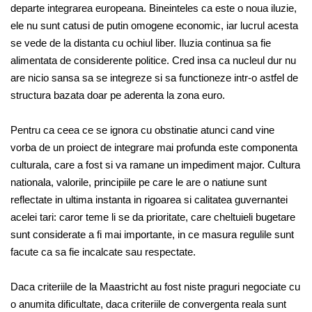
departe integrarea europeana. Bineinteles ca este o noua iluzie,
ele nu sunt catusi de putin omogene economic, iar lucrul acesta
se vede de la distanta cu ochiul liber. Iluzia continua sa fie
alimentata de considerente politice. Cred insa ca nucleul dur nu
are nicio sansa sa se integreze si sa functioneze intr-o astfel de
structura bazata doar pe aderenta la zona euro.
Pentru ca ceea ce se ignora cu obstinatie atunci cand vine
vorba de un proiect de integrare mai profunda este componenta
culturala, care a fost si va ramane un impediment major. Cultura
nationala, valorile, principiile pe care le are o natiune sunt
reflectate in ultima instanta in rigoarea si calitatea guvernantei
acelei tari: caror teme li se da prioritate, care cheltuieli bugetare
sunt considerate a fi mai importante, in ce masura regulile sunt
facute ca sa fie incalcate sau respectate.
Daca criteriile de la Maastricht au fost niste praguri negociate cu
o anumita dificultate, daca criteriile de convergenta reala sunt