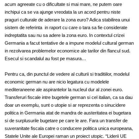
acum agreeate cu o dificultate si mai mare, ne putem oare
inchipui ca se va ajunge vreodata la un acord pentru niste
praguri culturale de aderare la zona euro? Adica stabilirea unui
sistem de referinta in raport cu care o tara sa fie considerate
indreptatita sau nu sa adere la zona euro. In contextul crizei
Germania a facut tentative de a impune modelul cultural german
in rezolvarea problemelor economice ale tarilor din flancul sud.
Esecul si scandalul au fost pe masura…
Pentru ca, din punctul de vedere al culturii si traditiilor, modelul
economic german nu are nicio legatura cu modelele
mediteraneene ale aspirantelor la nucleul dur al zonei euro.
Transferuri fiscale intre bugetele german si cel italian, ca sa dau
doar un exemplu, sunt o utopie si ar reprezenta o sinucidere
politica in Germania atat de mandra de austeritatea ei bugetara
si de surplusurile bugetare pe care le are. Fara un transfer de
suveranitate fiscala catre o conducere politica unica europeana,
Statele Unite ale Europei raman un proiect utopic. “Liderii UE