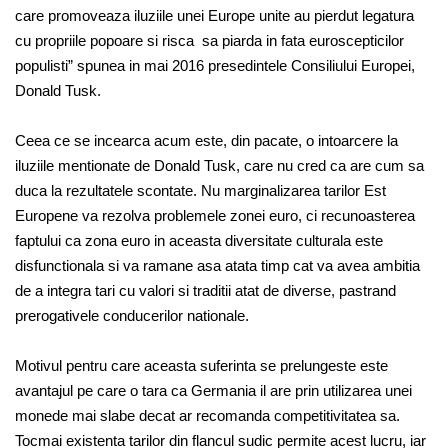
care promoveaza iluziile unei Europe unite au pierdut legatura
cu propriile popoare si risca sa piarda in fata euroscepticilor
populisti” spunea in mai 2016 presedintele Consiliului Europei,
Donald Tusk.
Ceea ce se incearca acum este, din pacate, o intoarcere la
iluziile mentionate de Donald Tusk, care nu cred ca are cum sa
duca la rezultatele scontate. Nu marginalizarea tarilor Est
Europene va rezolva problemele zonei euro, ci recunoasterea
faptului ca zona euro in aceasta diversitate culturala este
disfunctionala si va ramane asa atata timp cat va avea ambitia
de a integra tari cu valori si traditii atat de diverse, pastrand
prerogativele conducerilor nationale.
Motivul pentru care aceasta suferinta se prelungeste este
avantajul pe care o tara ca Germania il are prin utilizarea unei
monede mai slabe decat ar recomanda competitivitatea sa.
Tocmai existenta tarilor din flancul sudic permite acest lucru, iar