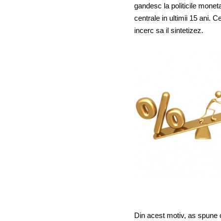
gandesc la politicile moneta
centrale in ultimii 15 ani.
incerc sa il sintetizez.
Din acest motiv, as spune c