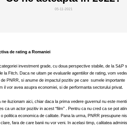
05-11-2021
ctiva de rating a Romaniei
categoriei investment grade, cu doua perspective stabile, de la S&P s
e la Fitch. Daca ne uitam pe evaluarile agentiilor de rating, vom vede
te de PNRR, si anume de impactul pozitiv pe care sumele importante
 il vor avea asupra economiei, si de performanta sectorului privat.
a ne iluzionam aici, chiar daca la prima vedere guvernul nu este ment
les ca un actor pozitiv in acest “film” . Pentru ca nu cred ca se pot ati
 o politica economica de calitate. Pana la urma, PNRR presupune nis
clare, fara de care banii nu vor veni. In acelasi timp, calitatea administ