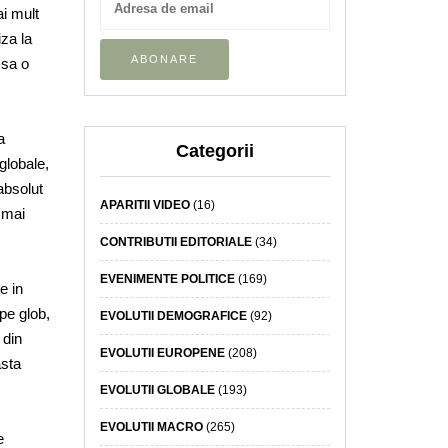
i mult
iza la
 sa o
a
Categorii
 globale,
 absolut
APARITII VIDEO
(16)
 mai
CONTRIBUTII EDITORIALE
(34)
EVENIMENTE POLITICE
(169)
e in
pe glob,
EVOLUTII DEMOGRAFICE
(92)
 din
EVOLUTII EUROPENE
(208)
asta
EVOLUTII GLOBALE
(193)
EVOLUTII MACRO
(265)
e