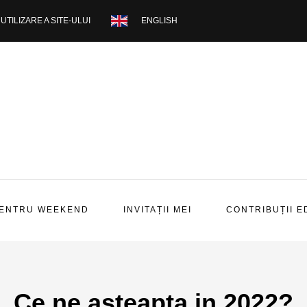
UTILIZARE A SITE-ULUI
ENGLISH
PENTRU WEEKEND
INVITAȚII MEI
CONTRIBUȚII E
Ce ne asteapta in 2022?