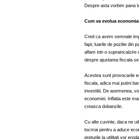
Despre asta vorbim pana l
Cum va evolua economia 
Cred ca avem semnale impor
fapt, luarile de pozitie din 
aflam intr-o supraincalzir
despre ajustarea fiscala se
Acestea sunt provocarile e
fiscala, adica mai putini b
investitii. De asemenea, vo
economiei. Inflatia este m
creasca dobanzile.
Cu alte cuvinte, daca ne ui
tocmai pentru a aduce econ
preturile la utilitati vor er