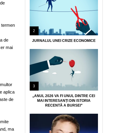
 de
e termen
2
va de
JURNALUL UNEI CRIZE ECONOMICE
cer mai
 multor
3
e aplica
„ANUL 2026 VA FI UNUL DINTRE CEI
faste de
MAI INTERESANȚI DIN ISTORIA
RECENTĂ A BURSEI”
umite
rand, ma