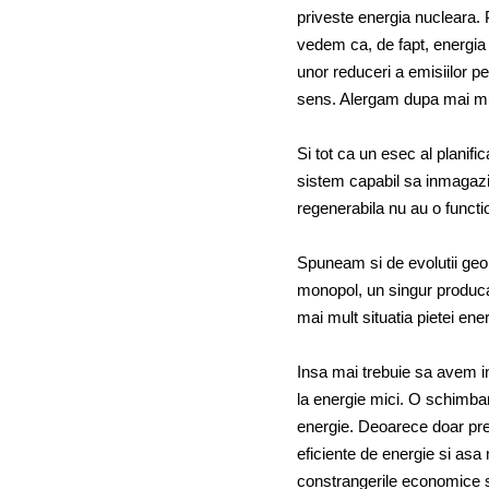
priveste energia nucleara.
vedem ca, de fapt, energia
unor reduceri a emisiilor p
sens. Alergam dupa mai mult
Si tot ca un esec al planific
sistem capabil sa inmagazin
regenerabila nu au o functi
Spuneam si de evolutii geo
monopol, un singur producat
mai mult situatia pietei ene
Insa mai trebuie sa avem i
la energie mici. O schimba
energie. Deoarece doar pret
eficiente de energie si asa
constrangerile economice s