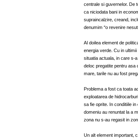
centrale si guvernelor. D
ca niciodata bani in economi
supraincalzire, creand, incl
denumim “o revenire nesute
Al doilea element de politic
energia verde. Cu in ultimii 
situatia actuala, in care s-a
deloc pregatite pentru asa
mare, tarile nu au fost preg
Problema a fost ca toata ace
exploatarea de hidrocarbur
sa fie oprite. In conditiile
domeniu au renuntat la a ma
zona nu s-au regasit in zon
Un alt element important, ca