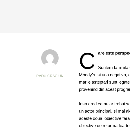
C
are este perspe
Suntem la limita 
Moody’s, si una negativa, d
RADU CRACIUN
marile asteptari sunt lega
provenind din acest program
Insa cred ca nu ar trebui s
un actor principal, si mai a
aceste doua obiective fara
obiective de reforma foarte 