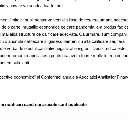
tin vinovate va scadea foarte mult.
ement limitativ suplimentar va veni din lipsa de resursa umana necesar
v. Pe de o parte, mutatiile economice pe care pandemia le-a produs fac 
u mai aiba structura de calificare adecvata. Ca urmare, sunt companii
 o anumita califiacare si gasesc oameni cu alta calificare sau fara
 este vorba de efectul cantitativ negativ al emigrarii. Deci cred ca este
m romanii inapoi acasa pentru ca avem foarte multe lucruri de facu
untem suficienti.
spective economice” al Conferintei anuale a Asociatiei Analistilor Finan
i notificari cand noi articole sunt publicate