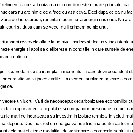
 Pretindem ca decarbonizarea economiilor este o mare prioritate, dar 
 nucleara nu are nimic de a face cu asa ceva. Deci dupa ce ca nu fa
e zona de hidrocarburi, renuntam acum si la energia nucleara. Nu are 
 iepuri si, dupa cum se vede, nu il prindem pe niciunul.
arii apar si rezervele aflate la un nivel inadecvat. Inclusiv inexistenta 
eze energie si apoi sa o elibereze in conditiile in care sursele de ene
onare continua.
politice. Vedem ce se inampla in momentul in care devii dependent d
or care stie sa isi joace cartile. Un element suplimentar, care a comp
rgetice.
n vedere un lucru. Va fi de neconceput decarbonizarea economiilor cu
re de comportament a populatiei si companiilor presupune preturi mari
urile mari ne incurajeaza sa investim in izolare termica, in solutii mai
 mai departe. Deci nu cred ca energia va mai fi ieftina pentru ca tocma
unt cele mai eficiente modalitati de schimbare a comportamentului 