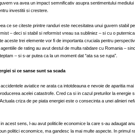
guvern va avea un impact semnificativ asupra sentimentului mediului
ntru investitii si crestere.
ea ce se citeste printre randuri este necesitatea unui guvern stabil p
ist – deci si stabil si reformist vreau sa subliniez – si cu o puternica
te aceste trei elemente vor fi de importanta cruciala pentru perspecti
 agentiile de rating au avut destul de multa rabdare cu Romania – sin
eptam – si s-ar putea ca la un moment dat “ata sa se rupa”.
ergiei si ce sanse sunt sa scada
accidentele aviatice ne arata ca intotdeauna e nevoie de aparitia mai
oducerea acelei catastrofe. Cred ca si in cazul preturilor la energie s
Actuala criza de pe piata energiei este o consecinta a unei alinieri ne
in acest sens, l-au avut politicile economice la care s-au adaugat an
spun politici economice, ma gandesc la mai multe aspecte. In primul 