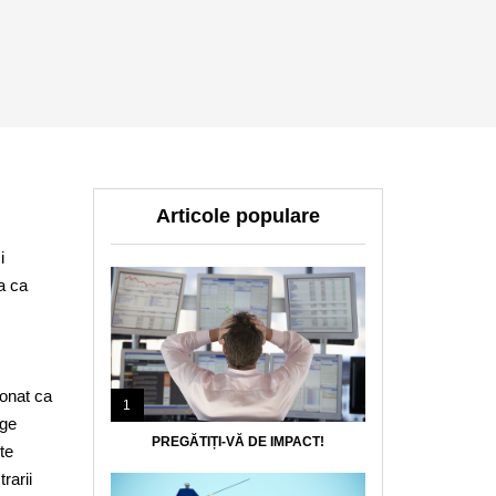
Articole populare
i
a ca
ionat ca
1
nge
PREGĂTIȚI-VĂ DE IMPACT!
te
rarii