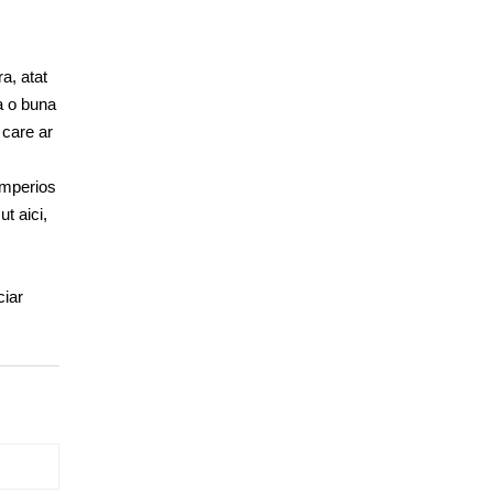
a, atat
ca o buna
 care ar
 imperios
t aici,
ciar