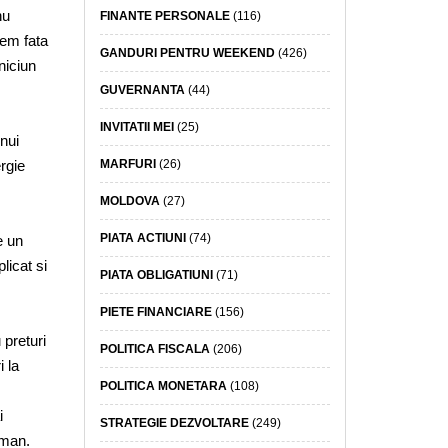
nu
FINANTE PERSONALE
(116)
cem fata
GANDURI PENTRU WEEKEND
(426)
niciun
GUVERNANTA
(44)
INVITATII MEI
(25)
unui
MARFURI
(26)
rgie
MOLDOVA
(27)
PIATA ACTIUNI
(74)
e un
licat si
PIATA OBLIGATIUNI
(71)
PIETE FINANCIARE
(156)
 preturi
POLITICA FISCALA
(206)
 la
POLITICA MONETARA
(108)
i
STRATEGIE DEZVOLTARE
(249)
uman.