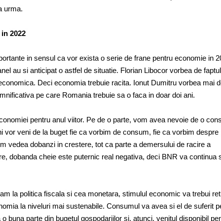
a urma.
in 2022
tante in sensul ca vor exista o serie de frane pentru economie in 
panel au si anticipat o astfel de situatie. Florian Libocor vorbea de faptu
e economica. Deci economia trebuie racita. Ionut Dumitru vorbea mai
mnificativa pe care Romania trebuie sa o faca in doar doi ani.
conomiei pentru anul viitor. Pe de o parte, vom avea nevoie de o cons
ani vor veni de la buget fie ca vorbim de consum, fie ca vorbim despre
m vedea dobanzi in crestere, tot ca parte a demersului de racire a
are, dobanda cheie este puternic real negativa, deci BNR va continua 
tam la politica fiscala si cea monetara, stimulul economic va trebui ret
omia la niveluri mai sustenabile. Consumul va avea si el de suferit p
oda o buna parte din bugetul gospodariilor si, atunci, venitul disponibil pe