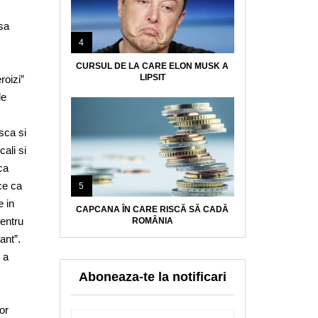
 sa
4
CURSUL DE LA CARE ELON MUSK A
LIPSIT
roizi”
de
sca si
cali si
ca
ce ca
5
e in
CAPCANA ÎN CARE RISCĂ SĂ CADĂ
pentru
ROMÂNIA
ant”.
 a
Aboneaza-te la notificari
or