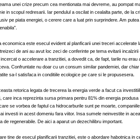
e teama unei crize precum cea mentionata mai devreme, au pompat ma
e in scopul redresarii. Iar pendulul a oscilat in cealalta parte, de la cr
usiv pe piata energiei, o cerere care a luat prin surprindere. Am putea
nabila”.
a economica este esecul evident al planficarii unei treceri accelerate l
treizeci de ani au avut loc zeci de conferinte pe tema evitarii incalzirii
 incercat o accelerare a tranzitiei, a dovedit ca, de fapt, tarile nu erau
 ceva. Confruntate nu doar cu un consum similar pandemiei, dar chiar
atite sa-l satisfaca in conditiile ecologice pe care si le propusesera.
asta retorica legata de trecerea la energia verde a facut ca investitiil
i, care inca reprezinta sursa primara pentru 81% din energia produsa 
 in care se vorbea de faptul ca hidrocarburile sunt pe moarte, companiile
i investi in acest domeniu fara viitor. Insa sumele neinvestite in ace
a de regenerabile. De aici a aparut un dezechilibru important.
re tine de esecul planificarii tranzitiei, este o abordare habotnica in c