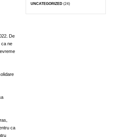
UNCATEGORIZED
(24)
2022. De
l ca ne
 devreme
olidare
sa
ras,
entru ca
ntru