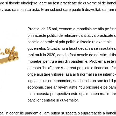
re si fiscale ultralejere, care au fost practicate de guverne si de banci
 Ce vreau sa spun cu asta. E un subiect care poate fi dezvoltat, dar am
Practic, de 15 ani, economia mondiala se afla pe “ste
prin aceste politici de relaxare cantitativa practicate 
bancile centrale si prin politicile fiscale relaxate ale
guvernelor. Situatia nu a facut decat sa se inrautatea
mai mult in 2020, cand a fost nevoie de noi stimuli fis
monetari pentru a iesi din pandemie. Problema este 
aceasta “bula” care s-a creat pe pietele financiare fa
orice ajustare viitoare, asa ar fi normal sa se intampl
legea ciclurilor economice, sa duca la un soc teribil 
economii, care ar reveni astfel “cu pricoarele pe pam
Insa aceasta perspectiva este spaima cea mai mare
bancilor centrale si guvernelor.
a, in conditiile pandemiei, am putea suspecta o suprareactie a bancil