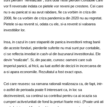
sunt pierderi “nerealizate”, sunt doar niste pierderi contabile care
vor fi reversate indata ce pietele vor reveni pe crestere. Cei care
nu s-au panicat si au avut rabdare, fie ca vorbim in criza din
2008, fie ca vorbim de criza pandemica din 2020 nu au regretat.
Pietele si-au revenit si, odata cu ele, si-a revenit si valoarea
investitiilor lor.
Insa, in cazul in care stapaniti de panica investitorii retrag banii
din aceste fonduri, pierderile suferite nu mai sunt pur contabile,
ci se reflecta imediat in cash-ul din buzunarul investitorului. Ele
devin “realizate”. Si, din pacate, cunosc oameni care sub
imperiul panicii, al fricii, au luat astfel de decizii in incercarea de
a-si apara economiile. Rezultatul a fost exact opus.
Cei care reusesc sa ramana rationali realizeaza ca, de fapt, intr-
o astfel de perioada poate fi interesant ca, in loc sa
dezinvestesti, sa continui sa contribui pentru ca ai ocazia sa
cumperi active/unitati de fond la preturi foarte mici. (Poate unii ati