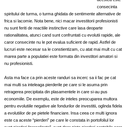
consecinta
spiritului de turma, o turma ghidata de sentimente alternative de
frica si lacomie. Nota bene, nici macar investitorii profesionisti
nu sunt feriti de reactiile instinctive care lasa deoparte
rationalitatea, atunci cand sunt confruntati cu evolutii rapide, ale
caror consecinte nu le pot evalua suficient de rapid. Astfel de
lucruri este necesar sa le constientizam, cu atat mai mult cu cat
marea parte a populatiei este formata din investitori amatori si
nu profesionisti.
Asta ma face ca prin aceste randuri sa incerc sa ii fac pe cat
mai multi sa inteleaga pierderile pe care si le asuma prin
retragerea precipitata din plasamentele in care si-au pus
economiile. De exemplu, este de inteles preocuparea multora
pentru evolutiile negative ale fondurilor de investitii, oglinda fidela
a evolutiilor de pe pietele financiare. Insa ceea ce multi ignora
este ca aceste “pierderi” pe care le constata in portofoliul lor