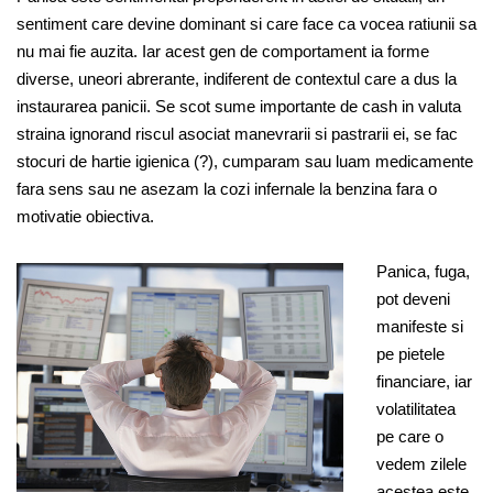
sentiment care devine dominant si care face ca vocea ratiunii sa
nu mai fie auzita. Iar acest gen de comportament ia forme
diverse, uneori abrerante, indiferent de contextul care a dus la
instaurarea panicii. Se scot sume importante de cash in valuta
straina ignorand riscul asociat manevrarii si pastrarii ei, se fac
stocuri de hartie igienica (?), cumparam sau luam medicamente
fara sens sau ne asezam la cozi infernale la benzina fara o
motivatie obiectiva.
Panica, fuga,
pot deveni
manifeste si
pe pietele
financiare, iar
volatilitatea
pe care o
vedem zilele
acestea este