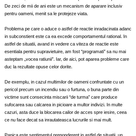
De zeci de mii de ani este un mecanism de aparare inclusiv
pentru oameni, menit sa le protejeze viata.
Problema pe care o aduce o astfel de reactie inradacinata adanc
in subconstient este ca ea excede comportamentul rational. In
astfel de situatii, avand in vedere ca viteza de reactie este
esentiala pentru supravietuire, am fost “programati” sa nu mai
asteptam „vocea ratiunii”. Iar, de aici, pot aparea probleme care
duc la rezultate opuse celor dorite.
De exemplu, in cazul multimilor de oameni confruntate cu un
pericol precum un incendiu sau o furtuna, o buna parte din
victime sunt consecinta miscarii “de turma” care produce
sufocarea sau calcarea in picioare a multor indivizi. In multe
cazuri, asta duce la blocarea cailor de acces spre iesire, ceea
ce nu face decat sa inrautateasca lucrurile si mai mult.
Panica este sentimentul preponderent in astfel de situatii, un