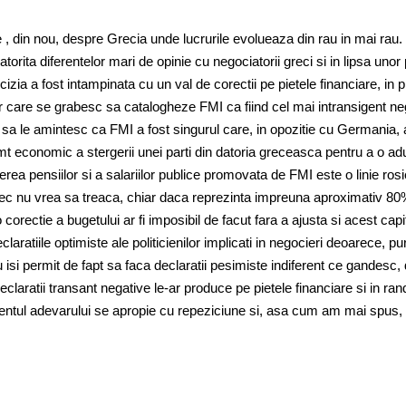
e , din nou, despre Grecia unde lucrurile evolueaza din rau in mai rau.
torita diferentelor mari de opinie cu negociatorii greci si in lipsa unor
ecizia a fost intampinata cu un val de corectii pe pietele financiare, in 
r care se grabesc sa catalogheze FMI ca fiind cel mai intransigent ne
u sa le amintesc ca FMI a fost singurul care, in opozitie cu Germania, 
t economic a stergerii unei parti din datoria greceasca pentru a o ad
ierea pensiilor si a salariilor publice promovata de FMI este o linie ros
ec nu vrea sa treaca, chiar daca reprezinta impreuna aproximativ 80
 corectie a bugetului ar fi imposibil de facut fara a ajusta si acest capi
laratiile optimiste ale politicienilor implicati in negocieri deoarece, pur
nu isi permit de fapt sa faca declaratii pesimiste indiferent ce gandesc,
laratii transant negative le-ar produce pe pietele financiare si in ran
entul adevarului se apropie cu repeziciune si, asa cum am mai spus,