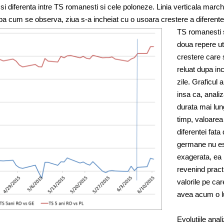
i diferenta intre TS romanesti si cele poloneze. Linia verticala marc
 Dupa cum se observa,
ziua s-a incheiat cu o usoara crestere a diferentei
TS romanesti s
doua repere uti
crestere care 
reluat dupa in
zile. Graficul 
insa ca, anali
durata mai lu
timp, valoarea
diferentei fata
germane nu e
exagerata, ea
revenind practi
valorile pe car
avea acum o l
Evolutiile anal