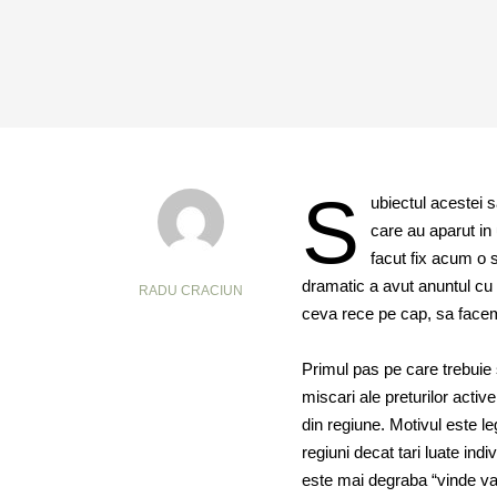
S
ubiectul acestei 
care au aparut in
facut fix acum o 
dramatic a avut anuntul cu 
RADU CRACIUN
ceva rece pe cap, sa facem
Primul pas pe care trebuie 
miscari ale preturilor activ
din regiune. Motivul este le
regiuni decat tari luate indi
este mai degraba “vinde val