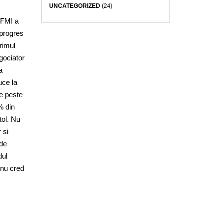
UNCATEGORIZED
(24)
 FMI a
 progres
primul
gociator
a
uce la
ie peste
% din
tol. Nu
 si
 de
dul
 nu cred