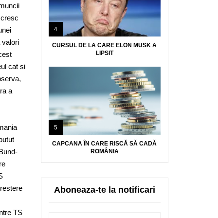
muncii
 cresc
unei
4
 valori
CURSUL DE LA CARE ELON MUSK A
LIPSIT
cest
ul cat si
bserva,
ara a
omania
5
putut
CAPCANA ÎN CARE RISCĂ SĂ CADĂ
 Bund-
ROMÂNIA
re
S
restere
Aboneaza-te la notificari
intre TS