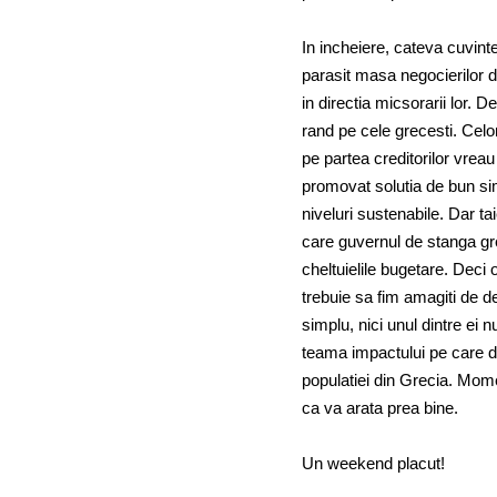
In incheiere, cateva cuvint
parasit masa negocierilor da
in directia micsorarii lor. D
rand pe cele grecesti. Celo
pe partea creditorilor vrea
promovat solutia de bun sim
niveluri sustenabile. Dar ta
care guvernul de stanga gr
cheltuielile bugetare. Deci o
trebuie sa fim amagiti de dec
simplu, nici unul dintre ei 
teama impactului pe care dec
populatiei din Grecia. Mom
ca va arata prea bine.
Un weekend placut!