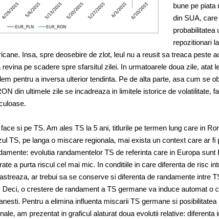
bune pe piata 
din SUA, care
probabilitatea 
repozitionari la
cane. Insa, spre deosebire de zlot, leul nu a reusit sa treaca peste a
 revina pe scadere spre sfarsitul zilei. In urmatoarele doua zile, atat le
ndem pentru a inversa ulterior tendinta. Pe de alta parte, asa cum se o
N din ultimele zile se incadreaza in limitele istorice de volatilitate, f
aculoase.
face si pe TS. Am ales TS la 5 ani, titlurile pe termen lung care in R
zul TS, pe langa o miscare regionala, mai exista un context care ar fi 
ndamente: evolutia randamentelor TS de referinta care in Europa sunt
te a purta riscul cel mai mic. In conditiile in care diferenta de risc int
treaza, ar trebui sa se conserve si diferenta de randamente intre T
. Deci, o crestere de randament a TS germane va induce automat o c
esti. Pentru a elimina influenta miscarii TS germane si posibilitatea
nale, am prezentat in graficul alaturat doua evolutii relative: diferenta 