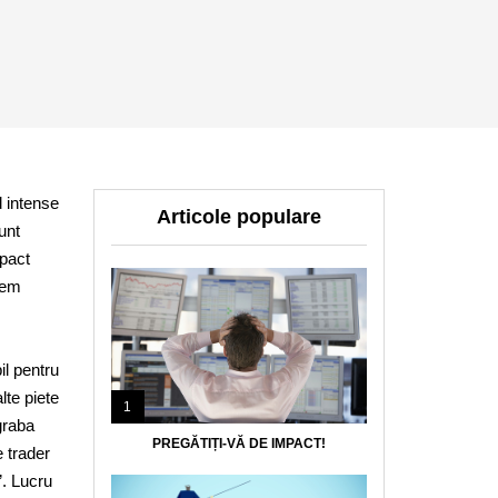
d intense
Articole populare
unt
mpact
nem
il pentru
lte piete
1
graba
PREGĂTIȚI-VĂ DE IMPACT!
e trader
”. Lucru