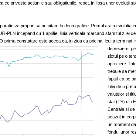
ea ce priveste actiunile sau obligatiunile, repet, in lipsa unor evolutii sp
ratie va propun sa ne uitam la doua grafice. Primul arata evolutia cu
LN incepand cu 1 aprilie, linia verticala marcand sfarsitul zilei de 
 prima constatare este aceea ca, in ziua cu pricina, leul a
terminat i
depreciere, p
zlotul pe o ten
apreciere. Totu
trebuie sa me
faptul ca pe p
zilei de 5 pretu
valutelor si titl
stat (TS) din 
Centrala si de
scazut in corp
un moment dat
fondul unor re