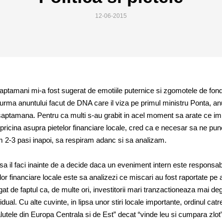
12-06-2015
saptamani mi-a fost sugerat de emotiile puternice si zgomotele de fon
 urma anuntului facut de DNA care il viza pe primul ministru Ponta, an
saptamana. Pentru ca multi s-au grabit in acel moment sa arate ce i
pricina asupra pietelor financiare locale, cred ca e necesar sa ne pu
 2-3 pasi inapoi, sa respiram adanc si sa analizam.
sa il faci inainte de a decide daca un eveniment intern este responsab
elor financiare locale este sa analizezi ce miscari au fost raportate pe a
gat de faptul ca, de multe ori, investitorii mari tranzactioneaza mai de
vidual. Cu alte cuvinte, in lipsa unor stiri locale importante, ordinul catr
utele din Europa Centrala si de Est” decat “vinde leu si cumpara zlot