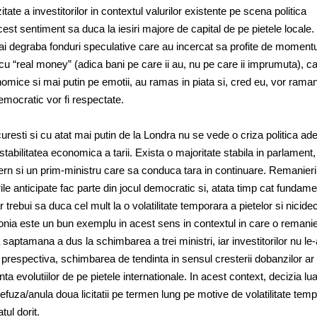
te a investitorilor in contextul valurilor existente pe scena politica
st sentiment sa duca la iesiri majore de capital de pe pietele locale.
i degraba fonduri speculative care au incercat sa profite de momentu
i cu “real money” (adica bani pe care ii au, nu pe care ii imprumuta), ca
mice si mai putin pe emotii, au ramas in piata si, cred eu, vor rama
emocratic vor fi respectate.
uresti si cu atat mai putin de la Londra nu se vede o criza politica ad
stabilitatea economica a tarii. Exista o majoritate stabila in parlament,
ern si un prim-ministru care sa conduca tara in continuare. Remanieri
e anticipate fac parte din jocul democratic si, atata timp cat fundame
trebui sa duca cel mult la o volatilitate temporara a pietelor si nicide
onia este un bun exemplu in acest sens in contextul in care o remani
aptamana a dus la schimbarea a trei ministri, iar investitorilor nu le
n prespectiva, schimbarea de tendinta in sensul cresterii dobanzilor ar
a evolutiilor de pe pietele internationale. In acest context, decizia lu
efuza/anula doua licitatii pe termen lung pe motive de volatilitate tem
ul dorit.