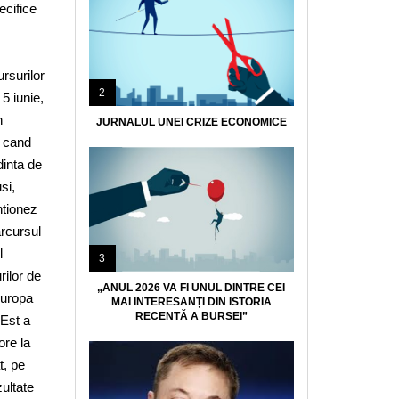
ecifice
rsurilor
2
5 iunie,
n
JURNALUL UNEI CRIZE ECONOMICE
e cand
dinta de
si,
ntionez
arcursul
l
3
urilor de
„ANUL 2026 VA FI UNUL DINTRE CEI
Europa
MAI INTERESANȚI DIN ISTORIA
RECENTĂ A BURSEI”
 Est a
ore la
, pe
zultate