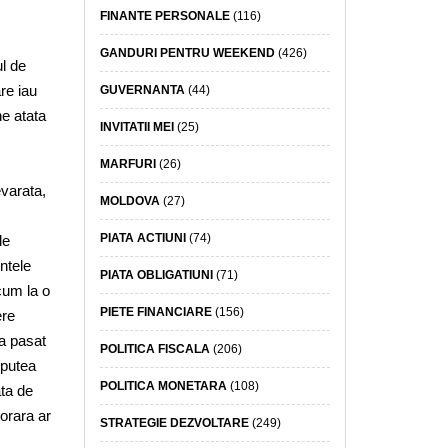
FINANTE PERSONALE
(116)
GANDURI PENTRU WEEKEND
(426)
l de
re iau
GUVERNANTA
(44)
ne atata
INVITATII MEI
(25)
MARFURI
(26)
evarata,
MOLDOVA
(27)
PIATA ACTIUNI
(74)
le
ntele
PIATA OBLIGATIUNI
(71)
cum la o
PIETE FINANCIARE
(156)
ere
-a pasat
POLITICA FISCALA
(206)
 putea
POLITICA MONETARA
(108)
ata de
porara ar
STRATEGIE DEZVOLTARE
(249)