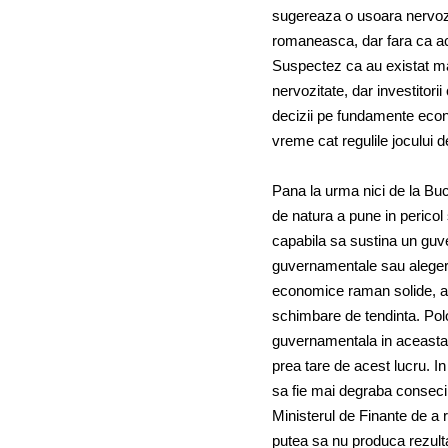
sugereaza o usoara nervozita
romaneasca, dar fara ca ace
Suspectez ca au existat ma
nervozitate, dar investitori
decizii pe fundamente econo
vreme cat regulile jocului d
Pana la urma nici de la Buc
de natura a pune in pericol 
capabila sa sustina un guv
guvernamentale sau alegeril
economice raman solide, ar 
schimbare de tendinta. Pol
guvernamentala in aceasta s
prea tare de acest lucru. I
sa fie mai degraba consecint
Ministerul de Finante de a r
putea sa nu produca rezultat