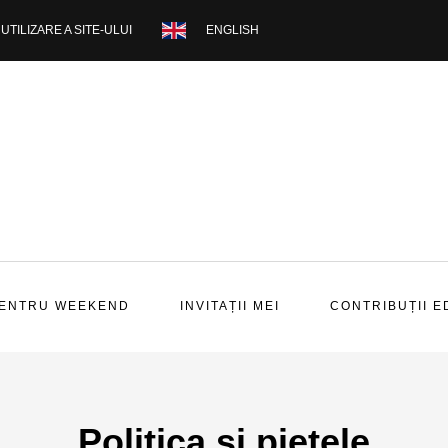
UTILIZARE A SITE-ULUI
ENGLISH
PENTRU WEEKEND
INVITAȚII MEI
CONTRIBUȚII E
Politica si pietele