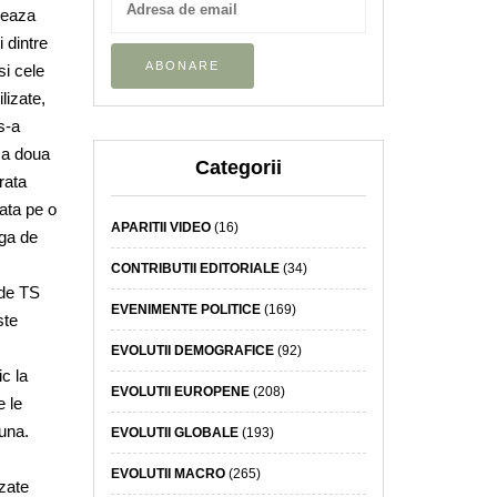
heaza
 dintre
i cele
lizate,
s-a
ca doua
Categorii
arata
zata pe o
APARITII VIDEO
(16)
nga de
CONTRIBUTII EDITORIALE
(34)
 de TS
EVENIMENTE POLITICE
(169)
ste
EVOLUTII DEMOGRAFICE
(92)
c la
EVOLUTII EUROPENE
(208)
e le
una.
EVOLUTII GLOBALE
(193)
EVOLUTII MACRO
(265)
izate