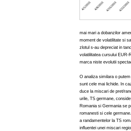
mai mari a dobanzilor ameri
moment de volatilitate si sa
zlotul s-au depreciat in ta
volatilitatea cursului EUR-RO
marca niste evolutii spect
O analiza similara o putem 
sunt cele mai lichide. In ca
duce la miscari de pret/ra
urile, TS germane, considera
Romania si Germania se pas
romanesti si cele germane
a randamentelor la TS roman
influentei unei miscari regio