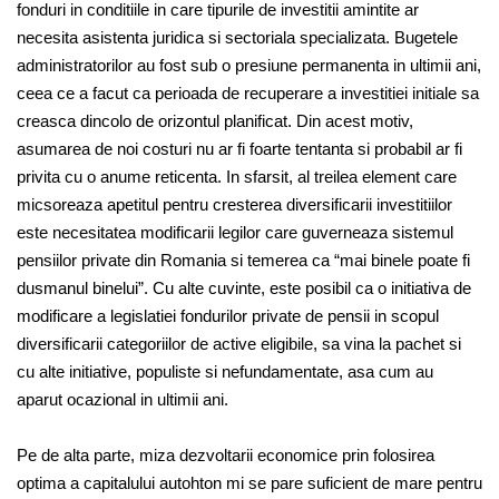
fonduri in conditiile in care tipurile de investitii amintite ar
necesita asistenta juridica si sectoriala specializata. Bugetele
administratorilor au fost sub o presiune permanenta in ultimii ani,
ceea ce a facut ca perioada de recuperare a investitiei initiale sa
creasca dincolo de orizontul planificat. Din acest motiv,
asumarea de noi costuri nu ar fi foarte tentanta si probabil ar fi
privita cu o anume reticenta. In sfarsit, al treilea element care
micsoreaza apetitul pentru cresterea diversificarii investitiilor
este necesitatea modificarii legilor care guverneaza sistemul
pensiilor private din Romania si temerea ca “mai binele poate fi
dusmanul binelui”. Cu alte cuvinte, este posibil ca o initiativa de
modificare a legislatiei fondurilor private de pensii in scopul
diversificarii categoriilor de active eligibile, sa vina la pachet si
cu alte initiative, populiste si nefundamentate, asa cum au
aparut ocazional in ultimii ani.
Pe de alta parte, miza dezvoltarii economice prin folosirea
optima a capitalului autohton mi se pare suficient de mare pentru