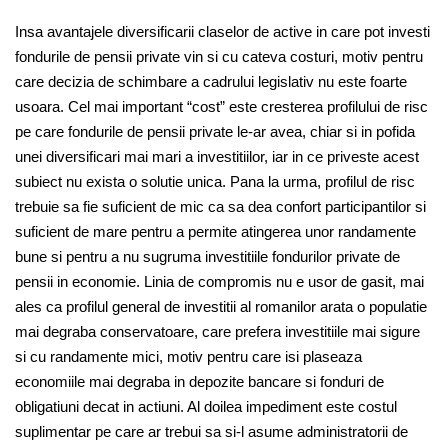
Insa avantajele diversificarii claselor de active in care pot investi
fondurile de pensii private vin si cu cateva costuri, motiv pentru
care decizia de schimbare a cadrului legislativ nu este foarte
usoara. Cel mai important “cost” este cresterea profilului de risc
pe care fondurile de pensii private le-ar avea, chiar si in pofida
unei diversificari mai mari a investitiilor, iar in ce priveste acest
subiect nu exista o solutie unica. Pana la urma, profilul de risc
trebuie sa fie suficient de mic ca sa dea confort participantilor si
suficient de mare pentru a permite atingerea unor randamente
bune si pentru a nu sugruma investitiile fondurilor private de
pensii in economie. Linia de compromis nu e usor de gasit, mai
ales ca profilul general de investitii al romanilor arata o populatie
mai degraba conservatoare, care prefera investitiile mai sigure
si cu randamente mici, motiv pentru care isi plaseaza
economiile mai degraba in depozite bancare si fonduri de
obligatiuni decat in actiuni. Al doilea impediment este costul
suplimentar pe care ar trebui sa si-l asume administratorii de