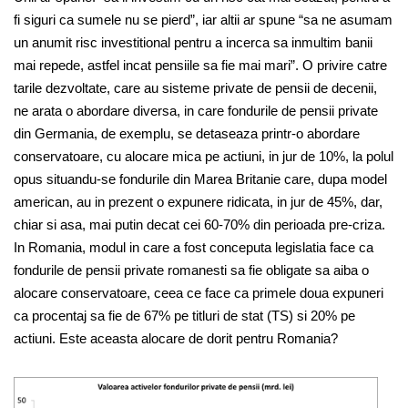
fi siguri ca sumele nu se pierd”, iar altii ar spune “sa ne asumam
un anumit risc investitional pentru a incerca sa inmultim banii
mai repede, astfel incat pensiile sa fie mai mari”. O privire catre
tarile dezvoltate, care au sisteme private de pensii de decenii,
ne arata o abordare diversa, in care fondurile de pensii private
din Germania, de exemplu, se detaseaza printr-o abordare
conservatoare, cu alocare mica pe actiuni, in jur de 10%, la polul
opus situandu-se fondurile din Marea Britanie care, dupa model
american, au in prezent o expunere ridicata, in jur de 45%, dar,
chiar si asa, mai putin decat cei 60-70% din perioada pre-criza.
In Romania, modul in care a fost conceputa legislatia face ca
fondurile de pensii private romanesti sa fie obligate sa aiba o
alocare conservatoare, ceea ce face ca primele doua expuneri
ca procentaj sa fie de 67% pe titluri de stat (TS) si 20% pe
actiuni. Este aceasta alocare de dorit pentru Romania?