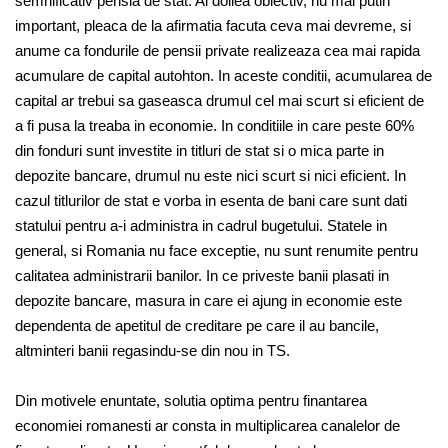
semnificativ pensia de stat. Al doilea obiectiv, nu mai putin
important, pleaca de la afirmatia facuta ceva mai devreme, si
anume ca fondurile de pensii private realizeaza cea mai rapida
acumulare de capital autohton. In aceste conditii, acumularea de
capital ar trebui sa gaseasca drumul cel mai scurt si eficient de
a fi pusa la treaba in economie. In conditiile in care peste 60%
din fonduri sunt investite in titluri de stat si o mica parte in
depozite bancare, drumul nu este nici scurt si nici eficient. In
cazul titlurilor de stat e vorba in esenta de bani care sunt dati
statului pentru a-i administra in cadrul bugetului. Statele in
general, si Romania nu face exceptie, nu sunt renumite pentru
calitatea administrarii banilor. In ce priveste banii plasati in
depozite bancare, masura in care ei ajung in economie este
dependenta de apetitul de creditare pe care il au bancile,
altminteri banii regasindu-se din nou in TS.
Din motivele enuntate, solutia optima pentru finantarea
economiei romanesti ar consta in multiplicarea canalelor de