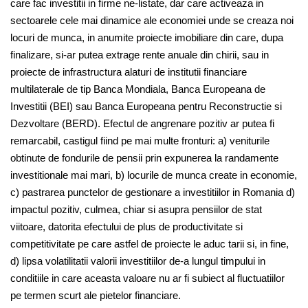
care fac investitii in firme ne-listate, dar care activeaza in
sectoarele cele mai dinamice ale economiei unde se creaza noi
locuri de munca, in anumite proiecte imobiliare din care, dupa
finalizare, si-ar putea extrage rente anuale din chirii, sau in
proiecte de infrastructura alaturi de institutii financiare
multilaterale de tip Banca Mondiala, Banca Europeana de
Investitii (BEI) sau Banca Europeana pentru Reconstructie si
Dezvoltare (BERD). Efectul de angrenare pozitiv ar putea fi
remarcabil, castigul fiind pe mai multe fronturi: a) veniturile
obtinute de fondurile de pensii prin expunerea la randamente
investitionale mai mari, b) locurile de munca create in economie,
c) pastrarea punctelor de gestionare a investitiilor in Romania d)
impactul pozitiv, culmea, chiar si asupra pensiilor de stat
viitoare, datorita efectului de plus de productivitate si
competitivitate pe care astfel de proiecte le aduc tarii si, in fine,
d) lipsa volatilitatii valorii investitiilor de-a lungul timpului in
conditiile in care aceasta valoare nu ar fi subiect al fluctuatiilor
pe termen scurt ale pietelor financiare.