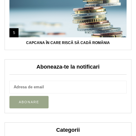
5
CAPCANA ÎN CARE RISCĂ SĂ CADĂ ROMÂNIA
Aboneaza-te la notificari
Categorii