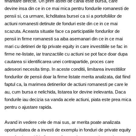
finantare directe. Un prim astfel de canal este bursa, care
devine insa din ce in ce mai mica pentru fondurile romanesti de
pensii si, ca urmare, lichditatea bursei ca si a portofoliilor de
actiuni romanesti detinute de fonduri este din ce in ce mai
scazuta. Aceasta situatie face ca participatiile fondurilor de
pensii in firme romanesti sa aiba asemanari din ce in ce mai
mari cu detineri de tip private equity in care investitiile se fac in
firme ne-listate, iar tranzactiile cu actiuni se pot face doar dupa
cautarea si identificarea unei contrapartide, proces care
adeseori necesita timp. In aceste conditii, limitarea investitiilor
fondurilor de pensii doar la firme listate merita analizata, dat fiind
faptul ca, la marimea detinerilor de actiuni romanesti pe care le
au, cum bursa e nelichida, listarea lor devine irelevanta. Daca
fondurile iau decizia sa vanda acele actiuni, piata este prea mica
pentru o ajustare rapida.
Avand in vedere cele de mai sus, ar merita poate analizata
oportunitatea de a investi de exemplu in fonduri de private equity