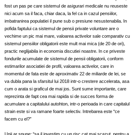
fost un pas pe care sistemul de asigurari medicale nu reuseste
nici acum sa il faca, chiar daca, la fel ca in cazul pensiilor,
imbatranirea populatiei il pune sub o presiune nesustenabila. In
pofida faptului ca sistemul de pensii private voluntare are o
vechime un pic mai mare, valoarea activelor sale comparativ cu
sistemul pensiilor obligatorii este mult mai mica (de 20 de ori),
practic neglijabila in economia discutiei noastre. In ce priveste
fondurile acumulate de sistemul de pensii obligatorii, conform
estimarilor asociatiei de profil, valoarea activelor, care in
momentul de fata este de aproximativ 22 de miliarde de lei, se
va dubla pana la sfarsitul lui 2018 intr-o crestere accelerata, asa
cum o arata si graficul de mai jos. Sunt sume importante, care
reprezinta de fapt cea mai rapida si de succes forma de
acumulare a capitalului autohton, intr-o perioada in care capitalul
strain este si va ramane foarte selectiv. Intrebarea este “ce
facem cu el?”
Unii ar spune: “sa il investim cu un risc cat mai scazut, pentru a