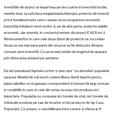
Invetitiile de atunci se imparteau pe de o parte in investitii inutile,
menite doar sa satisfaca megalomania liderului, proiecte de investii
prost fundamentate care n-aveau sa isi recupereze economic
investitia initiala in vecii vecilor si, pe de alta parte, proiecte viabile
economic, dar atentie, in contextul extern de atunci (CAER etc.).
Ritmul ametitor in care cele doua tipuri de proiecte se succedau
facea ca cea mai mare parte din resurse sa fie dislocate dinspre
consum spre investitii. Ca sa nu mai vorbim de bugetul de aparare
prin dislocarea armatei pe santiere.
De aici paradoxul faptului ca intr-o tara care “se dezvolta” populatia
saracea. Nivelul de trai era in cadere libera. Banii tipariti pentru
plata salariilor nu isi gaseau corespondent in bunuri de larg consum
in conditiile in care, in cele din urma, nu erau nici produse nici
importate. Populatia nu consuma nici tonele de otel, nici tonele de
chimicale produse pe cap de locuitor si nici proiecte de tip Casa
Poporului. Ca urmare, o reechilibrare intre cerere si oferta ar fi