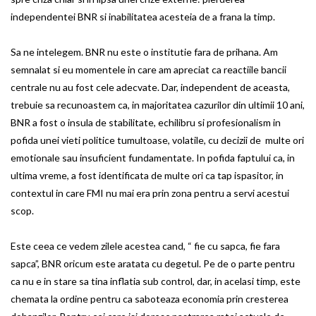
independentei BNR si inabilitatea acesteia de a frana la timp.
Sa ne intelegem. BNR nu este o institutie fara de prihana. Am
semnalat si eu momentele in care am apreciat ca reactiile bancii
centrale nu au fost cele adecvate. Dar, independent de aceasta,
trebuie sa recunoastem ca, in majoritatea cazurilor din ultimii 10 ani,
BNR a fost o insula de stabilitate, echilibru si profesionalism in
pofida unei vieti politice tumultoase, volatile, cu decizii de multe ori
emotionale sau insuficient fundamentate. In pofida faptului ca, in
ultima vreme, a fost identificata de multe ori ca tap ispasitor, in
contextul in care FMI nu mai era prin zona pentru a servi acestui
scop.
Este ceea ce vedem zilele acestea cand, “ fie cu sapca, fie fara
sapca”, BNR oricum este aratata cu degetul. Pe de o parte pentru
ca nu e in stare sa tina inflatia sub control, dar, in acelasi timp, este
chemata la ordine pentru ca saboteaza economia prin cresterea