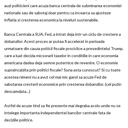
auzi politicieni care acuza banca centrala de subminarea economiei
nationale sau de sabotaj doar pentru ca incearca sa ajusteze
inflatia si cresterea economica la niveluri sustenabile.
Banca Centrala a SUA, Fed, a intrat deja intr-un ciclu de crestere a
dobanzilor. Acest proces ar putea fi accelerat in perioada
urmatoare din cauza poiticii fiscale prociclice a presedintelui Trump,
care a luat decizia micsorarii taxelor in conditiile in care economia
americana dadea deja semne puternice de revenire. O economie
supraincalzita prin politici fiscale? Suna asta cunoscut? Si cu toate
acestea nimeni nu a avut cel mai mic gand sa acuze Fed de
sabotarea cresterii economice prin cresterea dobanzilor. (cel putin
deocamdata…)
Astfel de acuze tind sa fie prezente mai degraba acolo unde nu se
intelege importanta independentei bancilor centrale fata de
deciziile politice.