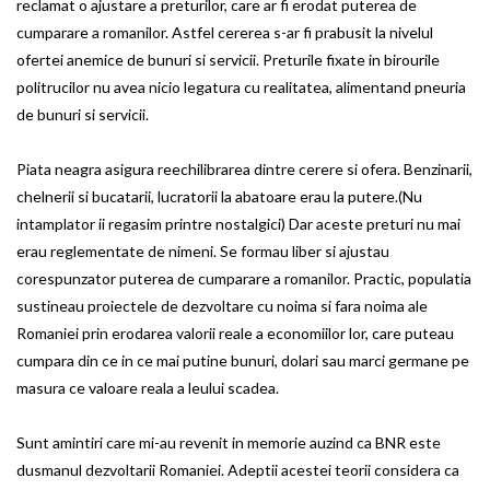
reclamat o ajustare a preturilor, care ar fi erodat puterea de
cumparare a romanilor. Astfel cererea s-ar fi prabusit la nivelul
ofertei anemice de bunuri si servicii. Preturile fixate in birourile
politrucilor nu avea nicio legatura cu realitatea, alimentand pneuria
de bunuri si servicii.
Piata neagra asigura reechilibrarea dintre cerere si ofera. Benzinarii,
chelnerii si bucatarii, lucratorii la abatoare erau la putere.(Nu
intamplator ii regasim printre nostalgici) Dar aceste preturi nu mai
erau reglementate de nimeni. Se formau liber si ajustau
corespunzator puterea de cumparare a romanilor. Practic, populatia
sustineau proiectele de dezvoltare cu noima si fara noima ale
Romaniei prin erodarea valorii reale a economiilor lor, care puteau
cumpara din ce in ce mai putine bunuri, dolari sau marci germane pe
masura ce valoare reala a leului scadea.
Sunt amintiri care mi-au revenit in memorie auzind ca BNR este
dusmanul dezvoltarii Romaniei. Adeptii acestei teorii considera ca