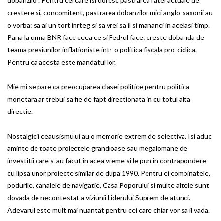
dobanzilor. Pentru cei care isi doresc pastrarea ratei actuale de
crestere si, concomitent, pastrarea dobanzilor mici anglo-saxonii au
o vorba: sa ai un tort inrteg si sa vrei sa il si mananci in acelasi timp.
Pana la urma BNR face ceea ce si Fed-ul face: creste dobanda de
teama presiunilor inflationiste intr-o politica fiscala pro-ciclica.
Pentru ca acesta este mandatul lor.
Mie mi se pare ca preocuparea clasei politice pentru politica
monetara ar trebui sa fie de fapt directionata in cu totul alta
directie.
Nostalgicii ceausismului au o memorie extrem de selectiva. Isi aduc
aminte de toate proiectele grandioase sau megalomane de
investitii care s-au facut in acea vreme si le pun in contrapondere
cu lipsa unor proiecte similar de dupa 1990. Pentru ei combinatele,
podurile, canalele de navigatie, Casa Poporului si multe altele sunt
dovada de necontestat a viziunii Liderului Suprem de atunci.
Adevarul este mult mai nuantat pentru cei care chiar vor sa il vada.