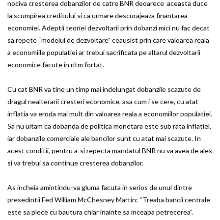
nociva cresterea dobanzilor de catre BNR deoarece aceasta duce
la scumpirea creditului si ca urmare descurajeaza finantarea
economiei. Adeptii teoriei dezvoltarii prin dobanzi mici nu fac decat
sa repete “modelul de dezvoltare” ceausist prin care valoarea reala
a economiile populatiei ar trebui sacrificata pe altarul dezvoltarii
economice facute in ritm fortat.
Cu cat BNR va tine un timp mai indelungat dobanzile scazute de
dragul nealterarii cresteri economice, asa cum i se cere, cu atat
inflatia va eroda mai mult din valoarea reala a economiilor populatiei.
Sa nu uitam ca dobanda de politica monetara este sub rata inflatiei,
iar dobanzile comerciale ale bancilor sunt cu atat mai scazute. In
acest conditii, pentru a-si repecta mandatul BNR nu va avea de ales
si va trebui sa continue cresterea dobanzilor.
As incheia amintindu-va gluma facuta in serios de unul dintre
presedintii Fed William McChesney Martin: “Treaba bancii centrale
este sa plece cu bautura chiar inainte sa inceapa petrecerea”.