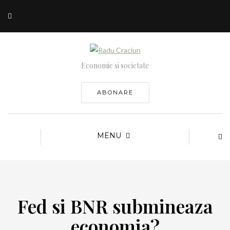
Economie si societate
ABONARE
MENU
Fed si BNR submineaza
economia?