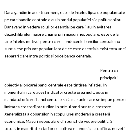
Daca gandim in acesti termeni, este de inteles lipsa de popularitate
pe care bancile centrale o au in randul populatiei si a politicienilor.
Dar avand in vedere rolul lor esential pe care il au in evitarea
dezechilibrelor majore chiar si prin masuri nepopulare, este de la
sine inteles motivul pentru care conducerile bancilor centrale nu
sunt alese prin vot popular. Iata de ce este esentiala existenta unei
separari clare intre politic si orice banca centrala.
Pentru ca
principalul
obiectiv al oricarei banci centrale este tintirea inflatiei. In
momentul in care acest indicator creste prea mult, este in
mandatul oricarei banci centrale sa ia masurile care se impun pentru
limitarea cresterii preturilor. In primul rand printr-o crestere
generalizata a dobanzilor in scopul unei moderari a cresterii
economice. Masuri nepopulare din punct de vedere politic. Si
totusi, in majoritatea tarilor cu cultura economica si politica, nu veti