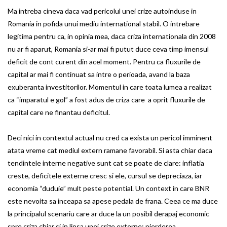
Ma intreba cineva daca vad pericolul unei crize autoinduse in
Romania in pofida unui mediu international stabil. O intrebare
legitima pentru ca, in opinia mea, daca criza internationala din 2008
nu ar fi aparut, Romania si-ar mai fi putut duce ceva timp imensul
deficit de cont curent din acel moment. Pentru ca fluxurile de
capital ar mai fi continuat sa intre o perioada, avand la baza
exuberanta investitorilor. Momentul in care toata lumea a realizat
ca “imparatul e gol” a fost adus de criza care a oprit fluxurile de
capital care ne finantau deficitul.
Deci nici in contextul actual nu cred ca exista un pericol imminent
atata vreme cat mediul extern ramane favorabil. Si asta chiar daca
tendintele interne negative sunt cat se poate de clare: inflatia
creste, deficitele externe cresc si ele, cursul se depreciaza, iar
economia “duduie” mult peste potential. Un context in care BNR
este nevoita sa inceapa sa apese pedala de frana. Ceea ce ma duce
la principalul scenariu care ar duce la un posibil derapaj economic
spre criza chiar si in lipsa unei crize externe: pierderea