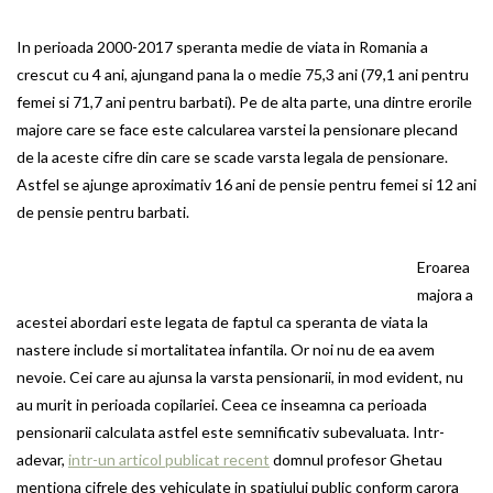
In perioada 2000-2017 speranta medie de viata in Romania a
crescut cu 4 ani, ajungand pana la o medie 75,3 ani (79,1 ani pentru
femei si 71,7 ani pentru barbati). Pe de alta parte, una dintre erorile
majore care se face este calcularea varstei la pensionare plecand
de la aceste cifre din care se scade varsta legala de pensionare.
Astfel se ajunge aproximativ 16 ani de pensie pentru femei si 12 ani
de pensie pentru barbati.
Eroarea
majora a
acestei abordari este legata de faptul ca speranta de viata la
nastere include si mortalitatea infantila. Or noi nu de ea avem
nevoie. Cei care au ajunsa la varsta pensionarii, in mod evident, nu
au murit in perioada copilariei. Ceea ce inseamna ca perioada
pensionarii calculata astfel este semnificativ subevaluata. Intr-
adevar,
intr-un articol publicat recent
domnul profesor Ghetau
mentiona cifrele des vehiculate in spatiului public conform carora