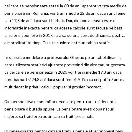
cei care se pensioneaza astazi la 60 de ani, aparent varsta medie de
pensionare din Romania, vor trai in medie 22 de ani daca sunt femei
sau 17,8 de ani daca sunt barbati. Dar, din nou aceasta este o
informatie inexacta pentru ca aceste calcule sunt facute pe baza
cifrelor disponibile in 2017, fara sa se tina cont de dinamica poztiva
a mortalitatii in timp. Cu alte cuvinte este un tablou static.
In sfarsit, o modelare a profesorului Ghetau pe un tabel dinamic,
care utilizeaza statistici ajustate provenind din alte tari, sugereaza
ca cei care se pensioneaza in 2020 vor trai in medie 19,3 ani daca
sunt barbati si 24,8 ani daca sunt femei. Adica cu cel putin 7 ani mai
mult decat in primul calcul, popular si grosier incorect.
Din perspectiva economiilor necesare pentru un trai decent la
pensionare o butada spune: La pensionare aveti doua riscuri
majore: sa traiti prea putin sau sa traiti prea mult.
Dumneavoastra pentru cati ani traiti la pensie ati economisit bani