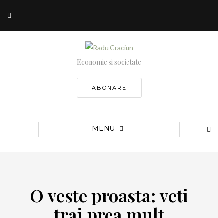
Economie si societate
ABONARE
MENU
O veste proasta: veti
trai prea mult