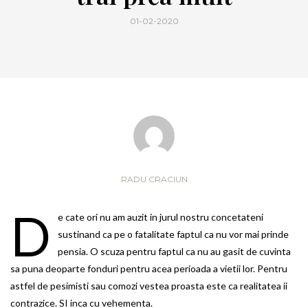
01-02-2020
RADU CRACIUN
D
e cate ori nu am auzit in jurul nostru concetateni
sustinand ca pe o fatalitate faptul ca nu vor mai prinde
pensia. O scuza pentru faptul ca nu au gasit de cuvinta
sa puna deoparte fonduri pentru acea perioada a vietii lor. Pentru
astfel de pesimisti sau comozi vestea proasta este ca realitatea ii
contrazice. SI inca cu vehementa.