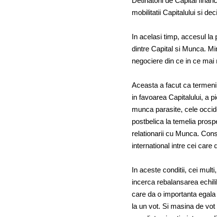
Detinatorii de Capital financi
mobilitatii Capitalului si deci
In acelasi timp, accesul la
dintre Capital si Munca. Min
negociere din ce in ce mai 
Aceasta a facut ca termenii 
in favoarea Capitalului, a 
munca parasite, cele occide
postbelica la temelia prosper
relationarii cu Munca. Conse
international intre cei care
In aceste conditii, cei multi
incerca rebalansarea echili
care da o importanta egala t
la un vot. Si masina de vot