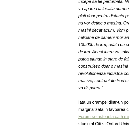
începe să fie perturbata. N
va aparea la locatia dumnea
plati doar pentru distanta 
nu vor detine o masina. O
masini decat acum. Vom pute
milioane de oameni mor anu
100.000 de km; odata cu c
de km. Acest lucru va salva
putea ajunge in stare de fa
construiesc doar o masină 
revolutioneaza industria co
masive, confruntate fiind c
va disparea.”
Iata un crampei dintr-un pos
marginalizata in favoarea ca
Forum se asteapta ca 5 mili
studiu al Citi si Oxford Uni