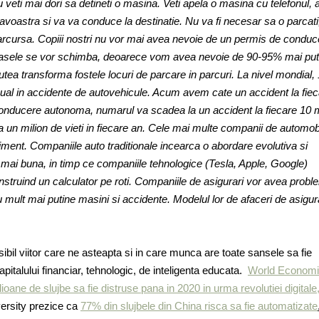
u veti mai dori sa detineti o masina. Veti apela o masina cu telefonul,
voastra si va va conduce la destinatie. Nu va fi necesar sa o parcati,
parcursa. Copiii nostri nu vor mai avea nevoie de un permis de conduc
rasele se vor schimba, deoarece vom avea nevoie de 90-95% mai put
a transforma fostele locuri de parcare in parcuri. La nivel mondial, 
al in accidente de autovehicule. Acum avem cate un accident la fiec
onducere autonoma, numarul va scadea la un accident la fiecare 10 m
 un milion de vieti in fiecare an. Cele mai multe companii de automob
liment. Companiile auto traditionale incearca o abordare evolutiva si
mai buna, in timp ce companiile tehnologice (Tesla, Apple, Google)
nstruind un calculator pe roti. Companiile de asigurari vor avea prob
u mult mai putine masini si accidente. Modelul lor de afaceri de asigu
ibil viitor care ne asteapta si in care munca are toate sansele sa fie
pitalului financiar, tehnologic, de inteligenta educata.
World Econom
oane de slujbe sa fie distruse pana in 2020 in urma revolutiei digitale
versity prezice ca
77% din slujbele din China risca sa fie automatizate