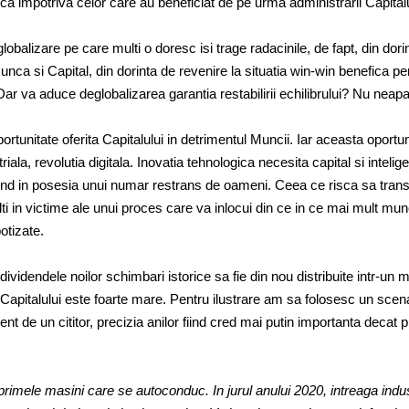
ica impotriva celor care au beneficiat de pe urma administrarii Capitalu
balizare pe care multi o doresc isi trage radacinile, de fapt, din dori
 Munca si Capital, din dorinta de revenire la situatia win-win benefica pe
Dar va aduce deglobalizarea garantia restabilirii echilibrului? Nu neapa
portunitate oferita Capitalului in detrimentul Muncii. Iar aceasta oportun
riala, revolutia digitala. Inovatia tehnologica necesita capital si intelig
ind in posesia unui numar restrans de oameni. Ceea ce risca sa tran
lti in victime ale unui proces care va inlocui din ce in ce mai mult mu
otizate.
 dividendele noilor schimbari istorice sa fie din nou distribuite intr-un 
 Capitalului este foarte mare. Pentru ilustrare am sa folosesc un scen
ecent de un cititor, precizia anilor fiind cred mai putin importanta decat 
primele masini care se autoconduc. In jurul anului 2020, intreaga indu