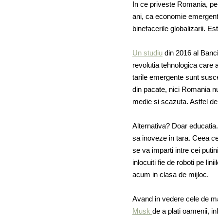
In ce priveste Romania, pe 
ani, ca economie emergenta
binefacerile globalizarii. E
Un studiu
din 2016 al Banci
revolutia tehnologica care 
tarile emergente sunt suscept
din pacate, nici Romania nu
medie si scazuta. Astfel de
Alternativa? Doar educatia. 
sa inoveze in tara. Ceea ce
se va imparti intre cei putin
inlocuiti fie de roboti pe lin
acum in clasa de mijloc.
Avand in vedere cele de ma
Musk
de a plati oamenii, in