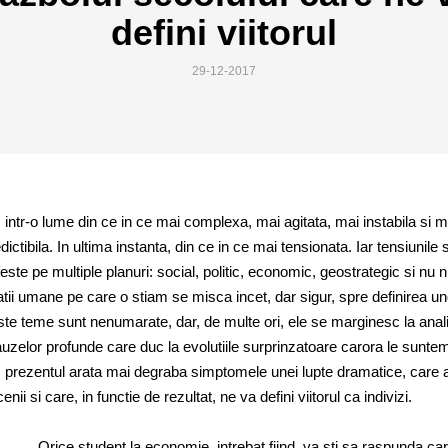
defini viitorul
29-12-2017
 intr-o lume din ce in ce mai complexa, mai agitata, mai instabila si m
dictibila. In ultima instanta, din ce in ce mai tensionata. Iar tensiunile 
este pe multiple planuri: social, politic, economic, geostrategic si nu 
atii umane pe care o stiam se misca incet, dar sigur, spre definirea un
este teme sunt nenumarate, dar, de multe ori, ele se marginesc la anal
uzelor profunde care duc la evolutiile surprinzatoare carora le sunte
t, prezentul arata mai degraba simptomele unei lupte dramatice, care 
nii si care, in functie de rezultat, ne va defini viitorul ca indivizi.
Orice student la economie, intrebat fiind, va sti sa raspunda ca