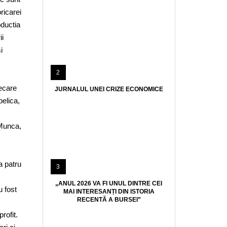
ricarei
oductia
ii
i
2
iecare
JURNALUL UNEI CRIZE ECONOMICE
belica,
 Munca,
a patru
3
„ANUL 2026 VA FI UNUL DINTRE CEI
u fost
MAI INTERESANȚI DIN ISTORIA
RECENTĂ A BURSEI”
rofit.