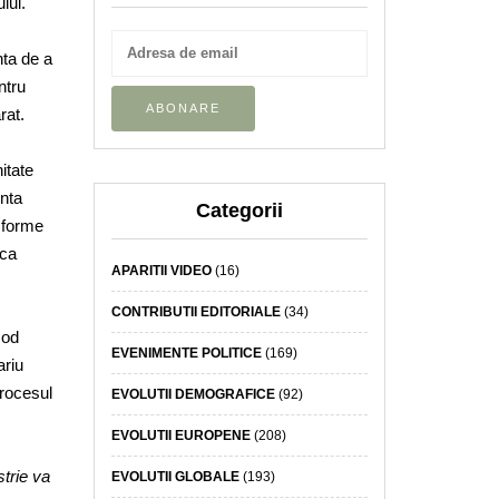
lui.
nta de a
ntru
rat.
itate
enta
Categorii
sforme
nca
APARITII VIDEO
(16)
CONTRIBUTII EDITORIALE
(34)
mod
EVENIMENTE POLITICE
(169)
ariu
procesul
EVOLUTII DEMOGRAFICE
(92)
EVOLUTII EUROPENE
(208)
strie va
EVOLUTII GLOBALE
(193)