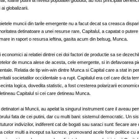
ar, foarte putini la nivelul populatiei globului, au fost principalii benefici
 ai globalizarii.
 pietele muncii din tarile emergente nu a facut decat sa creasca dispar
oritatea detinatoare a unei resurse rare, Capitalul, a capatat o putere
mare in raport o resursa ieftina, gasita acum din belsug, Munca.
economici ai relatiei dintrei cei doi factori de productie sa se dezechi
pietelor de munca alese de acesta, cele emergente, si in defavoarea pi
ntale. Relatia de tip win-win dintre Munca si Capital care a stat in pe
itatii societatilor occidentale s-a rupt. Capitalul era cel care dicta ter
cinta logica, dovedita statistic, a fost cresterea polarizarii economice
 detineau Capitalul si cei care detineau Munca.
, detinatori ai Muncii, au apelat la singurul instrument care il aveau pen
brului fata de cei putini, dar cu multi bani: sistemul democratic. Un si
uturor indivizilor, indiferent cat de bogati sau saraci sunt: fiecare are 
 a celor multi a inceput sa lucreze, promovand acele forte politice cu