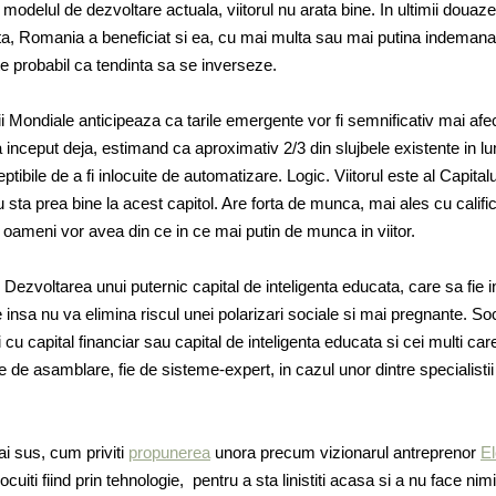
modelul de dezvoltare actuala, viitorul nu arata bine. In ultimii douaze
, Romania a beneficiat si ea, cu mai multa sau mai putina indemana
ste probabil ca tendinta sa se inverseze.
i Mondiale anticipeaza ca tarile emergente vor fi semnificativ mai afe
a inceput deja, estimand ca aproximativ 2/3 din slujbele existente in l
ibile de a fi inlocuite de automatizare. Logic. Viitorul este al Capitalul
 sta prea bine la acest capitol. Are forta de munca, mai ales cu califi
 oameni vor avea din ce in ce mai putin de munca in viitor.
Dezvoltarea unui puternic capital de inteligenta educata, care sa fie i
 insa nu va elimina riscul unei polarizari sociale si mai pregnante. So
i cu capital financiar sau capital de inteligenta educata si cei multi care
iile de asamblare, fie de sisteme-expert, in cazul unor dintre specialistii 
i sus, cum priviti
propunerea
unora precum vizionarul antreprenor
E
locuiti fiind prin tehnologie, pentru a sta linistiti acasa si a nu face ni