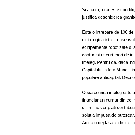
Si atunci, in aceste condit
justifica deschiderea granite
Este o intrebare de 100 de 
nicio logica intre consensu
echipamente robotizate si s
costuri si riscuri mari de i
inteleg. Pentru ca, daca int
Capitalului in fata Muncii, 
populare anticapital. Deci o
Ceea ce insa inteleg este u
financiar un numar din ce 
ultimii nu vor plati contribu
solutia impusa de puterea v
Adica o deplasare din ce in