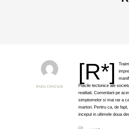
[R*]
Traim
impre
manif
Placile tectonice ale societ
RADU CRACIUN
realitati. Comentarii pe ac
simptomelor si mai rar a ca
martori. Pentru ca, de fap
inceput in ultimele doua dece