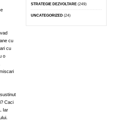
STRATEGIE DEZVOLTARE
(249)
se
UNCATEGORIZED
(24)
 vad
mane cu
ari cu
u o
 miscari
sustinut
i? Caci
. Iar
lui.