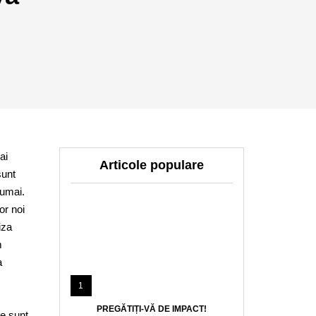
ai
Articole populare
sunt
numai.
or noi
iza
m
a
1
PREGĂTIȚI-VĂ DE IMPACT!
re sunt