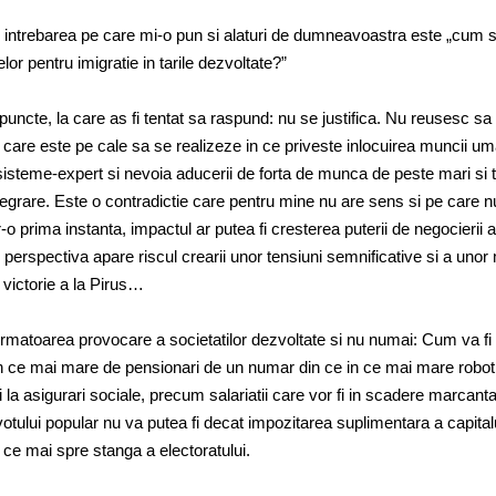
ii, intrebarea pe care mi-o pun si alaturi de dumneavoastra este „cum 
lor pentru imigratie in tarile dezvoltate?”
puncte, la care as fi tentat sa raspund: nu se justifica. Nu reusesc sa
l care este pe cale sa se realizeze in ce priveste inlocuirea muncii u
isteme-expert si nevoia aducerii de forta de munca de peste mari si t
ntegrare. Este o contradictie care pentru mine nu are sens si pe care n
r-o prima instanta, impactul ar putea fi cresterea puterii de negocierii a
in perspectiva apare riscul crearii unor tensiuni semnificative si a unor
 victorie a la Pirus…
rmatoarea provocare a societatilor dezvoltate si nu numai: Cum va fi 
in ce mai mare de pensionari de un numar din ce in ce mai mare robot
tii la asigurari sociale, precum salariatii care vor fi in scadere marcanta
otului popular nu va putea fi decat impozitarea suplimentara a capitalu
 ce mai spre stanga a electoratului.