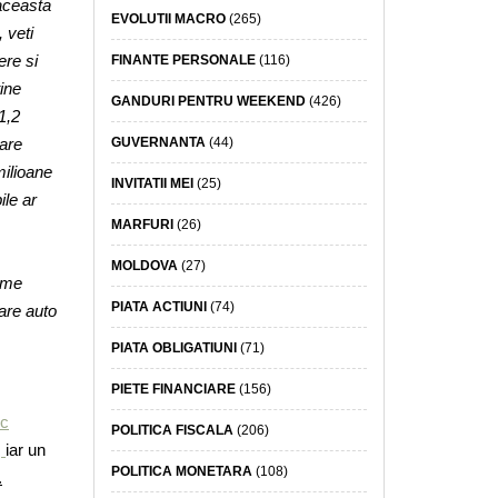
 aceasta
EVOLUTII MACRO
(265)
 veti
ere si
FINANTE PERSONALE
(116)
ine
GANDURI PENTRU WEEKEND
(426)
1,2
are
GUVERNANTA
(44)
ilioane
INVITATII MEI
(25)
ile ar
MARFURI
(26)
MOLDOVA
(27)
leme
PIATA ACTIUNI
(74)
rare auto
PIATA OBLIGATIUNI
(71)
PIETE FINANCIARE
(156)
ic
POLITICA FISCALA
(206)
,
iar un
POLITICA MONETARA
(108)
.