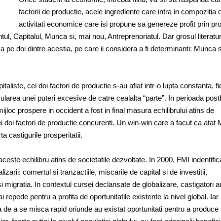
factorii de productie, acele ingrediente care intra in compozitia o
activitati economice care isi propune sa genereze profit prin pr
tul, Capitalul, Munca si, mai nou, Antreprenoriatul. Dar grosul literatur
e doi dintre acestia, pe care ii considera a fi determinanti: Munca s
pitaliste, cei doi factori de productie s-au aflat intr-o lupta constanta, f
area unei puteri excesive de catre cealalta “parte”. In perioada post
jloc prospere in occident a fost in final masura echilibrului atins de
cei doi factori de productie concurenti. Un win-win care a facut ca atat
ta castigurile prosperitatii.
aceste echilibru atins de societatile dezvoltate. In 2000, FMI indentific
lizarii: comertul si tranzactiile, miscarile de capital si de investitii,
 migratia. In contextul cursei declansate de globalizare, castigatori a
 repede pentru a profita de oportunitatile existente la nivel global. Iar
 de a se misca rapid oriunde au existat oportunitati pentru a produce p