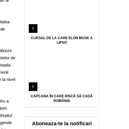
ari ai
itatea
 de
4
CURSUL DE LA CARE ELON MUSK A
LIPSIT
libreze
etelor de
rioada
menii
 la nivel
5
CAPCANA ÎN CARE RISCĂ SĂ CADĂ
tru a
ROMÂNIA
stem
dreptul
 agende
Aboneaza-te la notificari