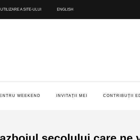
UTILIZARE A SITE-ULUI
ENGLISH
PENTRU WEEKEND
INVITAȚII MEI
CONTRIBUȚII E
azboiul secolului care ne 