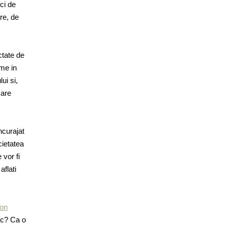
ci de
re, de
ctate de
ume in
ui si,
care
ncurajat
cietatea
 vor fi
aflati
lon
mic? Ca o