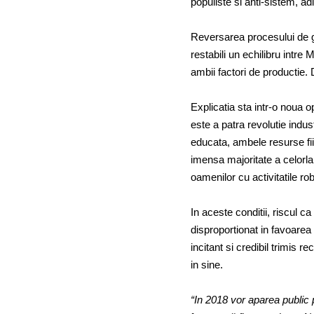
populiste si anti-sistem, ad
Reversarea procesului de glo
restabili un echilibru intre
ambii factori de productie. 
Explicatia sta intr-o noua o
este a patra revolutie indust
educata, ambele resurse fi
imensa majoritate a celorla
oamenilor cu activitatile rob
In aceste conditii, riscul ca
disproportionat in favoarea
incitant si credibil trimis r
in sine.
“In 2018 vor aparea public 