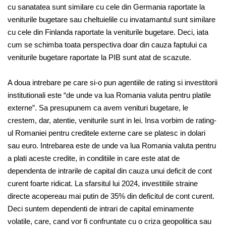
cu sanatatea sunt similare cu cele din Germania raportate la
veniturile bugetare sau cheltuielile cu invatamantul sunt similare
cu cele din Finlanda raportate la veniturile bugetare. Deci, iata
cum se schimba toata perspectiva doar din cauza faptului ca
veniturile bugetare raportate la PIB sunt atat de scazute.
A doua intrebare pe care si-o pun agentiile de rating si investitorii
institutionali este “de unde va lua Romania valuta pentru platile
externe”. Sa presupunem ca avem venituri bugetare, le
crestem, dar, atentie, veniturile sunt in lei. Insa vorbim de rating-
ul Romaniei pentru creditele externe care se platesc in dolari
sau euro. Intrebarea este de unde va lua Romania valuta pentru
a plati aceste credite, in conditiile in care este atat de
dependenta de intrarile de capital din cauza unui deficit de cont
curent foarte ridicat. La sfarsitul lui 2024, investitiile straine
directe acopereau mai putin de 35% din deficitul de cont curent.
Deci suntem dependenti de intrari de capital eminamente
volatile, care, cand vor fi confruntate cu o criza geopolitica sau