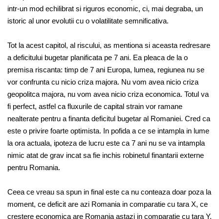
intr-un mod echilibrat si riguros economic, ci, mai degraba, un
istoric al unor evolutii cu o volatilitate semnificativa.
Tot la acest capitol, al riscului, as mentiona si aceasta redresare
a deficitului bugetar planificata pe 7 ani. Ea pleaca de la o
premisa riscanta: timp de 7 ani Europa, lumea, regiunea nu se
vor confrunta cu nicio criza majora. Nu vom avea nicio criza
geopolitca majora, nu vom avea nicio criza economica. Totul va
fi perfect, astfel ca fluxurile de capital strain vor ramane
nealterate pentru a finanta deficitul bugetar al Romaniei. Cred ca
este o privire foarte optimista. In pofida a ce se intampla in lume
la ora actuala, ipoteza de lucru este ca 7 ani nu se va intampla
nimic atat de grav incat sa fie inchis robinetul finantarii externe
pentru Romania.
Ceea ce vreau sa spun in final este ca nu conteaza doar poza la
moment, ce deficit are azi Romania in comparatie cu tara X, ce
crestere economica are Romania astazi in comparatie cu tara Y.