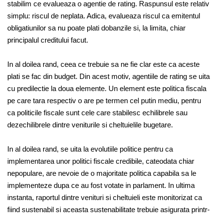
stabilim ce evalueaza o agentie de rating. Raspunsul este relativ
simplu: riscul de neplata. Adica, evalueaza riscul ca emitentul
obligatiunilor sa nu poate plati dobanzile si, la limita, chiar
principalul creditului facut.
In al doilea rand, ceea ce trebuie sa ne fie clar este ca aceste
plati se fac din budget. Din acest motiv, agentiile de rating se uita
cu predilectie la doua elemente. Un element este politica fiscala
pe care tara respectiv o are pe termen cel putin mediu, pentru
ca politicile fiscale sunt cele care stabilesc echilibrele sau
dezechilibrele dintre veniturile si cheltuielile bugetare.
In al doilea rand, se uita la evolutiile politice pentru ca
implementarea unor politici fiscale credibile, cateodata chiar
nepopulare, are nevoie de o majoritate politica capabila sa le
implementeze dupa ce au fost votate in parlament. In ultima
instanta, raportul dintre venituri si cheltuieli este monitorizat ca
fiind sustenabil si aceasta sustenabilitate trebuie asigurata printr-