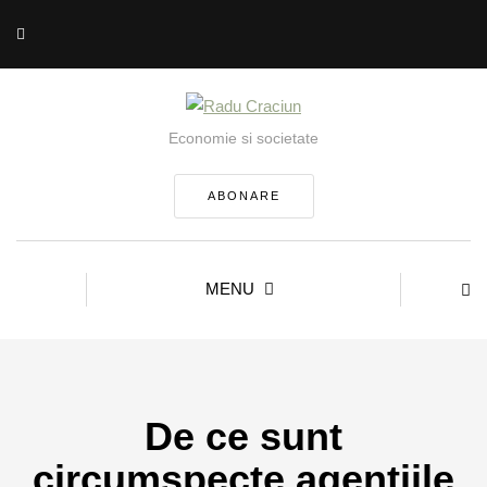
Economie si societate
ABONARE
MENU
De ce sunt
circumspecte agențiile