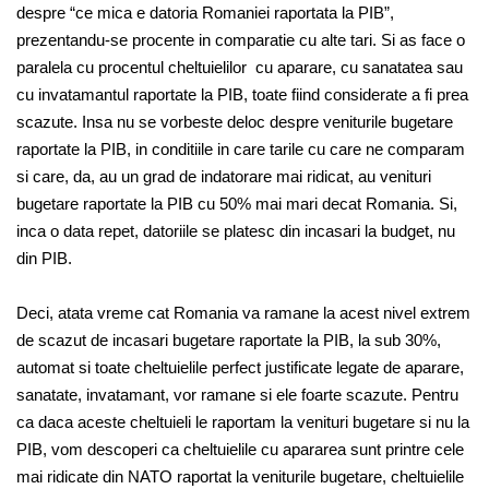
despre “ce mica e datoria Romaniei raportata la PIB”,
prezentandu-se procente in comparatie cu alte tari. Si as face o
paralela cu procentul cheltuielilor cu aparare, cu sanatatea sau
cu invatamantul raportate la PIB, toate fiind considerate a fi prea
scazute. Insa nu se vorbeste deloc despre veniturile bugetare
raportate la PIB, in conditiile in care tarile cu care ne comparam
si care, da, au un grad de indatorare mai ridicat, au venituri
bugetare raportate la PIB cu 50% mai mari decat Romania. Si,
inca o data repet, datoriile se platesc din incasari la budget, nu
din PIB.
Deci, atata vreme cat Romania va ramane la acest nivel extrem
de scazut de incasari bugetare raportate la PIB, la sub 30%,
automat si toate cheltuielile perfect justificate legate de aparare,
sanatate, invatamant, vor ramane si ele foarte scazute. Pentru
ca daca aceste cheltuieli le raportam la venituri bugetare si nu la
PIB, vom descoperi ca cheltuielile cu apararea sunt printre cele
mai ridicate din NATO raportat la veniturile bugetare, cheltuielile