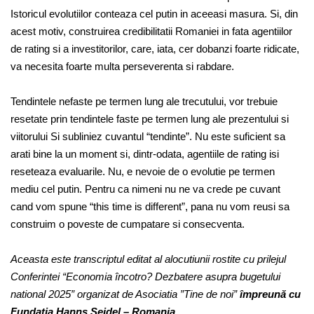
Istoricul evolutiilor conteaza cel putin in aceeasi masura. Si, din
acest motiv, construirea credibilitatii Romaniei in fata agentiilor
de rating si a investitorilor, care, iata, cer dobanzi foarte ridicate,
va necesita foarte multa perseverenta si rabdare.
Tendintele nefaste pe termen lung ale trecutului, vor trebuie
resetate prin tendintele faste pe termen lung ale prezentului si
viitorului Si subliniez cuvantul “tendinte”. Nu este suficient sa
arati bine la un moment si, dintr-odata, agentiile de rating isi
reseteaza evaluarile. Nu, e nevoie de o evolutie pe termen
mediu cel putin. Pentru ca nimeni nu ne va crede pe cuvant
cand vom spune “this time is different”, pana nu vom reusi sa
construim o poveste de cumpatare si consecventa.
Aceasta este transcriptul editat al alocutiunii rostite cu prilejul
Conferintei “Economia încotro? Dezbatere asupra bugetului
national 2025” organizat de Asociatia ”Tine de noi”
împreună cu
Fundația Hanns Seidel – Romania.