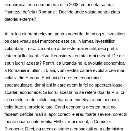
economica, asa cum am vazut in 2008, vor inceta sa mai
finanteze deficitul Romaniei. Deci de unde valuta pentru plata
datoriei externe?
Al treilea element relevant pentru agentiile de rating si investitori
pe care vreau sa-l mentionez este ca, in lumea investitiilor,
volatilitate = risc. Cu cat un activ este mai volatil, deci pretul
este mai fluctuant, el va fi considerat cu atat mai riscant. De ce
spun lucrul acesta? Pentru ca uitandu-ne la evolutia economica
a Romaniei in ultimii 15 ani, vom vedea ca are evolutia cea mai
volatila din Europa. Sunt ani de cresteri economice
spectaculoase, dar si ani in care avem la fel de spectaculoase
scaderi economice. Si lucrul acesta nu se refera doar la PIB, ci
si la evolutiile deficitului bugetar care exceleaza prin aceasta
volatilitate si prociclicitate. Cand economia crestea mult noi
faceam deficite mari si apoi corectiile erau foarte severe, corectii
facute doar cu interventia FMI si, mai recent, a Comisiei
Europene. Deci, nu avem o istorie a capacitatii de a administra