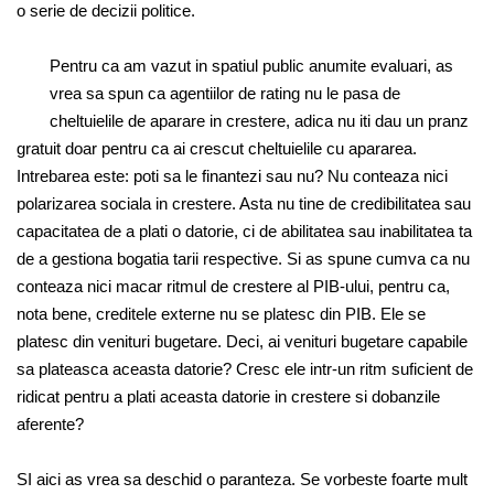
o serie de decizii politice.
Pentru ca am vazut in spatiul public anumite evaluari, as
vrea sa spun ca agentiilor de rating nu le pasa de
cheltuielile de aparare in crestere, adica nu iti dau un pranz
gratuit doar pentru ca ai crescut cheltuielile cu apararea.
Intrebarea este: poti sa le finantezi sau nu? Nu conteaza nici
polarizarea sociala in crestere. Asta nu tine de credibilitatea sau
capacitatea de a plati o datorie, ci de abilitatea sau inabilitatea ta
de a gestiona bogatia tarii respective. Si as spune cumva ca nu
conteaza nici macar ritmul de crestere al PIB-ului, pentru ca,
nota bene, creditele externe nu se platesc din PIB. Ele se
platesc din venituri bugetare. Deci, ai venituri bugetare capabile
sa plateasca aceasta datorie? Cresc ele intr-un ritm suficient de
ridicat pentru a plati aceasta datorie in crestere si dobanzile
aferente?
SI aici as vrea sa deschid o paranteza. Se vorbeste foarte mult