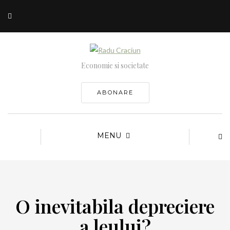
Economie si societate
ABONARE
MENU
O inevitabila depreciere
a leului?