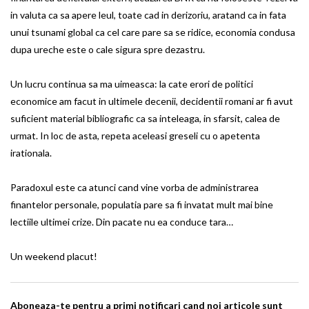
in valuta ca sa apere leul, toate cad in derizoriu, aratand ca in fata
unui tsunami global ca cel care pare sa se ridice, economia condusa
dupa ureche este o cale sigura spre dezastru.
Un lucru continua sa ma uimeasca: la cate erori de politici
economice am facut in ultimele decenii, decidentii romani ar fi avut
suficient material bibliografic ca sa inteleaga, in sfarsit, calea de
urmat. In loc de asta, repeta aceleasi greseli cu o apetenta
irationala.
Paradoxul este ca atunci cand vine vorba de administrarea
finantelor personale, populatia pare sa fi invatat mult mai bine
lectiile ultimei crize. Din pacate nu ea conduce tara…
Un weekend placut!
Aboneaza-te pentru a primi notificari cand noi articole sunt