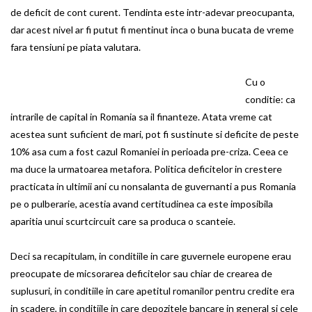
de deficit de cont curent. Tendinta este intr-adevar preocupanta,
dar acest nivel ar fi putut fi mentinut inca o buna bucata de vreme
fara tensiuni pe piata valutara.
Cu o
conditie: ca
intrarile de capital in Romania sa il finanteze. Atata vreme cat
acestea sunt suficient de mari, pot fi sustinute si deficite de peste
10% asa cum a fost cazul Romaniei in perioada pre-criza. Ceea ce
ma duce la urmatoarea metafora. Politica deficitelor in crestere
practicata in ultimii ani cu nonsalanta de guvernanti a pus Romania
pe o pulberarie, acestia avand certitudinea ca este imposibila
aparitia unui scurtcircuit care sa produca o scanteie.
Deci sa recapitulam, in conditiile in care guvernele europene erau
preocupate de micsorarea deficitelor sau chiar de crearea de
suplusuri, in conditiile in care apetitul romanilor pentru credite era
in scadere, in conditiile in care depozitele bancare in general si cele