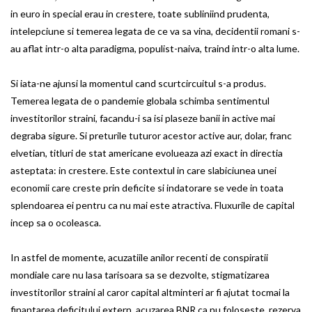
in euro in special erau in crestere, toate subliniind prudenta,
intelepciune si temerea legata de ce va sa vina, decidentii romani s-
au aflat intr-o alta paradigma, populist-naiva, traind intr-o alta lume.
Si iata-ne ajunsi la momentul cand scurtcircuitul s-a produs.
Temerea legata de o pandemie globala schimba sentimentul
investitorilor straini, facandu-i sa isi plaseze banii in active mai
degraba sigure. Si preturile tuturor acestor active aur, dolar, franc
elvetian, titluri de stat americane evolueaza azi exact in directia
asteptata: in crestere. Este contextul in care slabiciunea unei
economii care creste prin deficite si indatorare se vede in toata
splendoarea ei pentru ca nu mai este atractiva. Fluxurile de capital
incep sa o ocoleasca.
In astfel de momente, acuzatiile anilor recenti de conspiratii
mondiale care nu lasa tarisoara sa se dezvolte, stigmatizarea
investitorilor straini al caror capital altminteri ar fi ajutat tocmai la
finantarea deficitului extern, acuzarea BNR ca nu foloseste rezerva