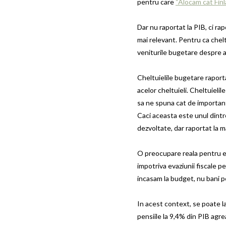
pentru care
“Alocam cat Fin
Dar nu raportat la PIB, ci ra
mai relevant. Pentru ca chelt
veniturile bugetare despre a
Cheltuielile bugetare raporta
acelor cheltuieli. Cheltuieli
sa ne spuna cat de important
Caci aceasta este unul dintre
dezvoltate, dar raportat la
O preocupare reala pentru ed
impotriva evaziunii fiscale p
incasam la budget, nu bani p
In acest context, se poate la
pensiile la 9,4% din PIB ag