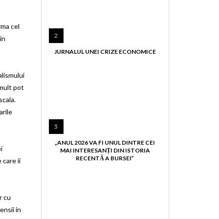
rma cel
2
in
JURNALUL UNEI CRIZE ECONOMICE
alismului
 mult pot
scala.
arile
3
„ANUL 2026 VA FI UNUL DINTRE CEI
i
MAI INTERESANȚI DIN ISTORIA
RECENTĂ A BURSEI”
 care ii
r cu
nsii in