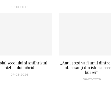
CITESTE SI
iul secolului și Antihristul
„Anul 2026 va fi unul dintre
războiului hibrid
interesanți din istoria rec
bursei”
07-03-2026
06-02-2026