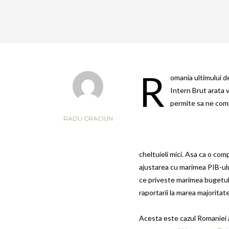
R
omania ultimului d
Intern Brut arata 
permite sa ne compa
RADU CRACIUN
cheltuieli mici. Asa ca o co
ajustarea cu marimea PIB-ului
ce priveste marimea bugetulu
raportarii la marea majoritate
Acesta este cazul Romaniei a