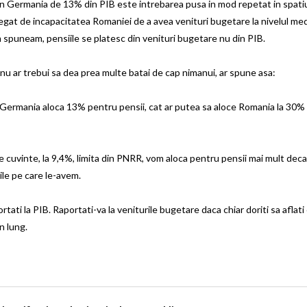
in Germania de 13% din PIB este intrebarea pusa in mod repetat in spatiu
legat de incapacitatea Romaniei de a avea venituri bugetare la nivelul me
 spuneam, pensiile se platesc din venituri bugetare nu din PIB.
 nu ar trebui sa dea prea multe batai de cap nimanui, ar spune asa:
 Germania aloca 13% pentru pensii, cat ar putea sa aloce Romania la 30% 
 cuvinte, la 9,4%, limita din PNRR, vom aloca pentru pensii mai mult deca
ile pe care le-avem.
rtati la PIB. Raportati-va la veniturile bugetare daca chiar doriti sa aflati
n lung.