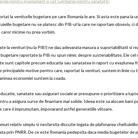
landa pentru invatamant si cat Germania pentru sanatate”
.
portat la veniturile bugetare pe care Romania le are. Si asta este pana la u
uielile bugetare nu se platesc din PIB-ul la care ne raportam obsesiv, ci d
 caror micime nu prea vorbim.
te la venituri (nu la PIB!) ne dau adevarata masura a suportabilitatii si re
le bugetare raportate la PIB nu spun nimic despre sustenabilitate. Ele cel
e sunt capitole precum educatia sau sanatatea in raport cu evaziunea fi
 principalele motive pentru care, raportat la venituri, suntem in linie cu t
 marimea economiei suntem la coada.
ucatie, sanatate sau asigurari sociale ar presupune o prioritizare a lupte
entru a asigura surse de finantare mai solide. Ideea este sa alocam bani pe
e care ii imprumutam, impovarand astfel generatiile viitoare.
muri relativ simplu si nesfarsita discutie legata de plafonarea cheltuielilo
reata prin PNRR. De ce este Romania pedepsita daca media bugetelor de pe