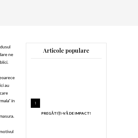
odusul
Articole populare
dare ne
lici.
deoarece
ici au
 care
rmala” in
1
PREGĂTIȚI-VĂ DE IMPACT!
e masura.
 motivul