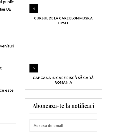
l public.
4
diei UE
CURSUL DE LA CARE ELON MUSK A
LIPSIT
venituri
t
5
CAPCANA ÎN CARE RISCĂ SĂ CADĂ
ROMÂNIA
 ce este
Aboneaza-te la notificari