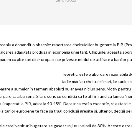
28-01-2022
eceniu a dobandit o obsesie: raportarea cheltuielilor bugetare la PIB (Pr
valoarea adaugata produsa in economia unei tari). Chipurile, aceasta abor
ram cu alte tari din Europa in ce priveste modul de utilizare a banilor pub
Teoretic, este o abordare rezonabila 
tarile mari au cheltuieli mari, iar tarile m
mparare a sumelor in termeni absoluti nu ar avea niciun sens. Motiv pentru
 pare sa aiba sens. Si are sens cu conditia sa te afli in rand cu lumea “no
i raportat la PIB, adica la 40-45%. Daca insa esti o exceptie, rezultatele
 a tarilor europene te face sa tragi concluzii gresite si, ulterior, decizii p
le carei venituri bugetare se gasesc in jurul valorii de 30%. Aceste este