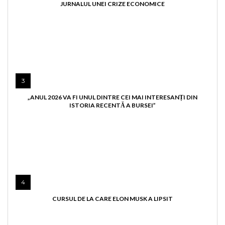
JURNALUL UNEI CRIZE ECONOMICE
3
„ANUL 2026 VA FI UNUL DINTRE CEI MAI INTERESANȚI DIN
ISTORIA RECENTĂ A BURSEI”
4
CURSUL DE LA CARE ELON MUSK A LIPSIT