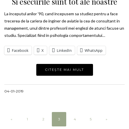
Si esecurile sunt tot ale noastre
La inceputul anilor ’90, cand incepusem sa studiez pentru a face
trecerea de la cariera de inginer de aviatie la cea de consultant in
management, unul dintre profesorii mei englezi de atunci facuse un
studiu. Specializat fiind in psihologia comportamentului…
Facebook
X
LinkedIn
WhatsApp
CITEȘTE MAI MULT
04-01-2019
«
1
2
3
4
5
»