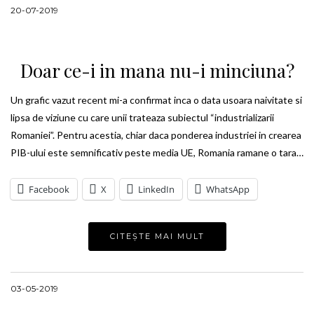
20-07-2019
Doar ce-i in mana nu-i minciuna?
Un grafic vazut recent mi-a confirmat inca o data usoara naivitate si
lipsa de viziune cu care unii trateaza subiectul “industrializarii
Romaniei”. Pentru acestia, chiar daca ponderea industriei in crearea
PIB-ului este semnificativ peste media UE, Romania ramane o tara…
Facebook
X
LinkedIn
WhatsApp
CITEȘTE MAI MULT
03-05-2019