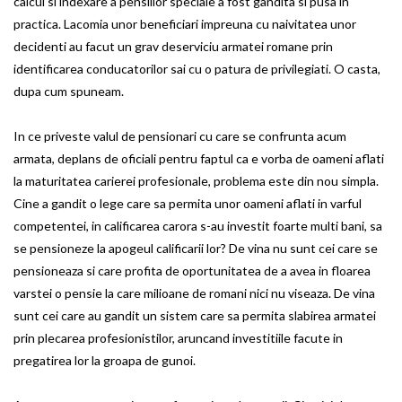
calcul si indexare a pensiilor speciale a fost gandita si pusa in
practica. Lacomia unor beneficiari impreuna cu naivitatea unor
decidenti au facut un grav deserviciu armatei romane prin
identificarea conducatorilor sai cu o patura de privilegiati. O casta,
dupa cum spuneam.
In ce priveste valul de pensionari cu care se confrunta acum
armata, deplans de oficiali pentru faptul ca e vorba de oameni aflati
la maturitatea carierei profesionale, problema este din nou simpla.
Cine a gandit o lege care sa permita unor oameni aflati in varful
competentei, in calificarea carora s-au investit foarte multi bani, sa
se pensioneze la apogeul calificarii lor? De vina nu sunt cei care se
pensioneaza si care profita de oportunitatea de a avea in floarea
varstei o pensie la care milioane de romani nici nu viseaza. De vina
sunt cei care au gandit un sistem care sa permita slabirea armatei
prin plecarea profesionistilor, aruncand investitiile facute in
pregatirea lor la groapa de gunoi.