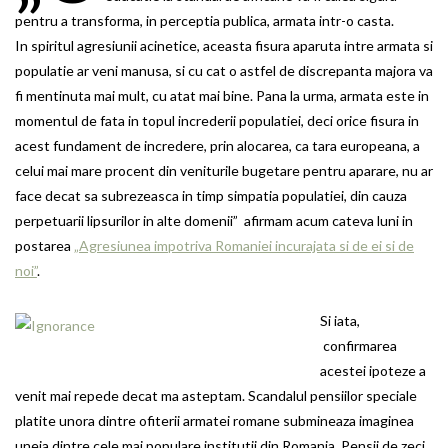
pentru a transforma, in perceptia publica, armata intr-o casta.
In spiritul agresiunii acinetice, aceasta fisura aparuta intre armata si
populatie ar veni manusa, si cu cat o astfel de discrepanta majora va
fi mentinuta mai mult, cu atat mai bine. Pana la urma, armata este in
momentul de fata in topul increderii populatiei, deci orice fisura in
acest fundament de incredere, prin alocarea, ca tara europeana, a
celui mai mare procent din veniturile bugetare pentru aparare, nu ar
face decat sa subrezeasca in timp simpatia populatiei, din cauza
perpetuarii lipsurilor in alte domenii” afirmam acum cateva luni in
postarea
„Agresiunea impotriva Romaniei incurajata si de ei si de
noi”
.
Si iata,
confirmarea
acestei ipoteze a
venit mai repede decat ma asteptam. Scandalul pensiilor speciale
platite unora dintre ofiterii armatei romane submineaza imaginea
uneia dintre cele mai populare institutii din Romania. Pensii de zeci