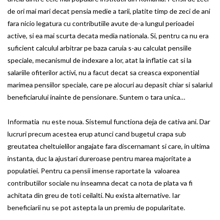
de ori mai mari decat pensia medie a tarii, platite timp de zeci de ani
fara nicio legatura cu contributiile avute de-a lungul perioadei
active, si ea mai scurta decata media nationala. Si, pentru ca nu era
suficient calculul arbitrar pe baza caruia s-au calculat pensiile
speciale, mecanismul de indexare a lor, atat la inflatie cat si la
salariile ofiterilor activi, nu a facut decat sa creasca exponential
marimea pensiilor speciale, care pe alocuri au depasit chiar si salariul
beneficiarului inainte de pensionare. Suntem o tara unica…
Informatia nu este noua. Sistemul functiona deja de cativa ani. Dar
lucruri precum acestea erup atunci cand bugetul crapa sub
greutatea cheltuielilor angajate fara discernamant si care, in ultima
instanta, duc la ajustari dureroase pentru marea majoritate a
populatiei. Pentru ca pensii imense raportate la valoarea
contributiilor sociale nu inseamna decat ca nota de plata va fi
achitata din greu de toti ceilalti. Nu exista alternative. Iar
beneficiarii nu se pot astepta la un premiu de popularitate.