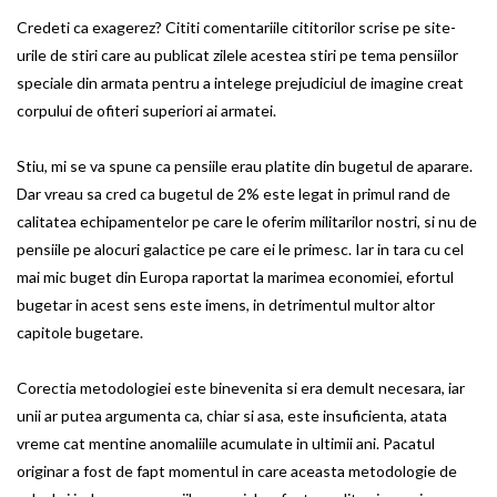
Credeti ca exagerez? Cititi comentariile cititorilor scrise pe site-
urile de stiri care au publicat zilele acestea stiri pe tema pensiilor
speciale din armata pentru a intelege prejudiciul de imagine creat
corpului de ofiteri superiori ai armatei.
Stiu, mi se va spune ca pensiile erau platite din bugetul de aparare.
Dar vreau sa cred ca bugetul de 2% este legat in primul rand de
calitatea echipamentelor pe care le oferim militarilor nostri, si nu de
pensiile pe alocuri galactice pe care ei le primesc. Iar in tara cu cel
mai mic buget din Europa raportat la marimea economiei, efortul
bugetar in acest sens este imens, in detrimentul multor altor
capitole bugetare.
Corectia metodologiei este binevenita si era demult necesara, iar
unii ar putea argumenta ca, chiar si asa, este insuficienta, atata
vreme cat mentine anomaliile acumulate in ultimii ani. Pacatul
originar a fost de fapt momentul in care aceasta metodologie de